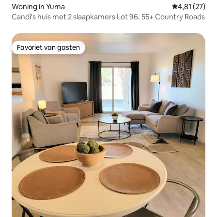
Woning in Yuma
Gemiddelde be
4,81 (27)
Candi's huis met 2 slaapkamers Lot 96. 55+ Country Roads
Favoriet van gasten
Favoriet van gasten