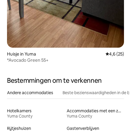
Huisje in Yuma
Gemiddelde b
4,6 (25)
*Avocado Green 55+
Bestemmingen om te verkennen
Andere accommodaties
Beste bezienswaardigheden in de b
Hotelkamers
Accommodaties met een zwembad
Yuma County
Yuma County
Rijtjeshuizen
Gastenverblijven