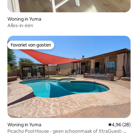
Woning in Yuma
Alles-in-één
Favoriet van gasten
Favoriet van gasten
Woning in Yuma
Gemiddelde be
4,96 (28)
Picacho Pool House - geen schoonmaak of XtraGuest-
kosten