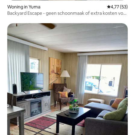
Woning in Yuma
Gemiddelde be
4,77 (53)
Backyard Escape - geen schoonmaak of extra kosten voor
gasten