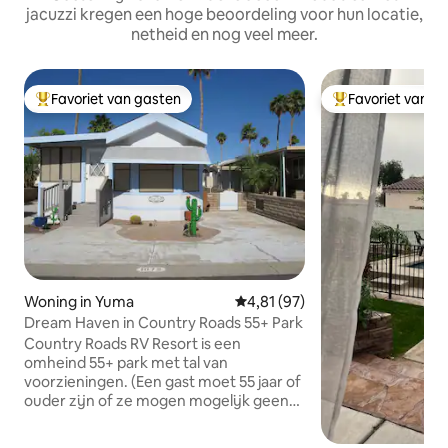
jacuzzi kregen een hoge beoordeling voor hun locatie,
netheid en nog veel meer.
Favoriet van gasten
Favoriet van g
Topfavoriet van gasten
Topfavoriet van 
Woning in Yuma
Gemiddelde beoordeling van 4,8
4,81 (97)
Dream Haven in Country Roads 55+ Park
Country Roads RV Resort is een
omheind 55+ park met tal van
voorzieningen. (Een gast moet 55 jaar of
ouder zijn of ze mogen mogelijk geen
toegang hebben tot het park.) Het biedt
5 zwembaden, 2 bubbelbaden,