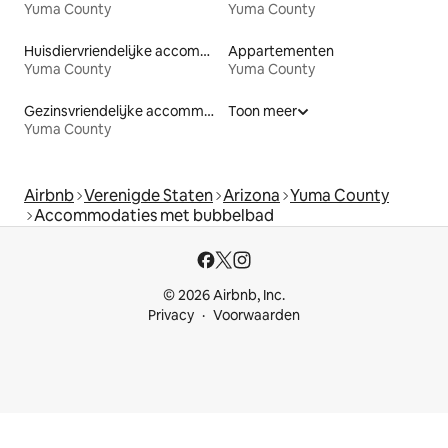
Yuma County
Yuma County
Huisdiervriendelijke accommodaties
Appartementen
Yuma County
Yuma County
Gezinsvriendelijke accommodaties
Toon meer
Yuma County
Airbnb
Verenigde Staten
Arizona
Yuma County
Accommodaties met bubbelbad
© 2026 Airbnb, Inc.
Privacy
Voorwaarden