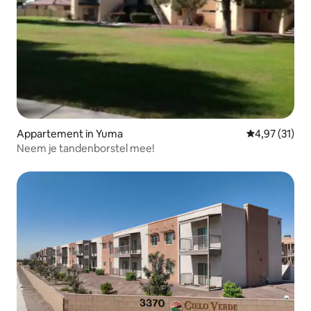
Appartement in Yuma
Gemiddelde be
4,97 (31)
Neem je tandenborstel mee!