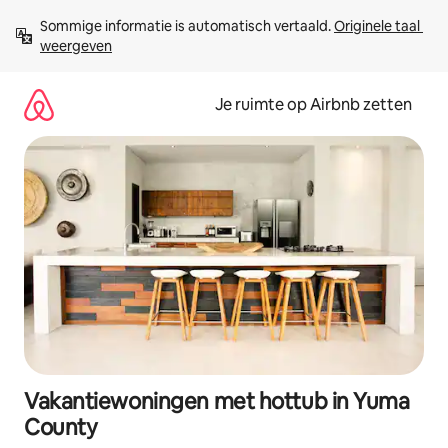
Ga
Sommige informatie is automatisch vertaald. 
Originele taal 
direct
weergeven
naar
inhoud
Je ruimte op Airbnb zetten
Vakantiewoningen met hottub in Yuma
County