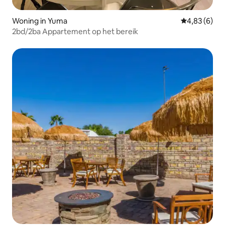
Woning in Yuma
Gemiddelde b
4,83 (6)
2bd/2ba Appartement op het bereik