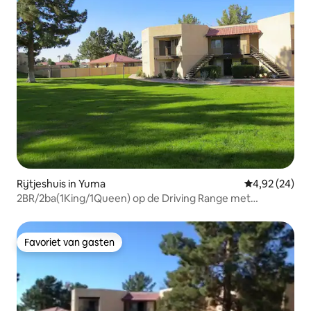
Rijtjeshuis in Yuma
Gemiddelde be
4,92 (24)
2BR/2ba(1King/1Queen) op de Driving Range met
zwembad
Favoriet van gasten
Favoriet van gasten