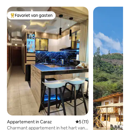
Favoriet van gasten
Topfavoriet van gasten
Appartement in Caraz
Gemiddelde beoordeling van 
5 (11)
Charmant appartement in het hart van