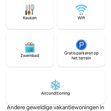
het is een ideale 
en met familie te z
brengen met je pa
vrienden.
Keuken
Wifi
Gratis parkeren op
Zwembad
het terrein
Airconditioning
Andere geweldige vakantiewoningen in