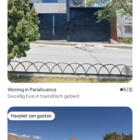
Woning in Pariahuanca
Gemiddeld
5 (3)
Gezellig huis in toeristisch gebied
Favoriet van gasten
Favoriet van gasten