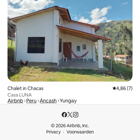
Chalet in Chacas
Gemiddelde b
4,86 (7)
Casa LUNA
Airbnb
Peru
Áncash
Yungay
© 2026 Airbnb, Inc.
Privacy
Voorwaarden