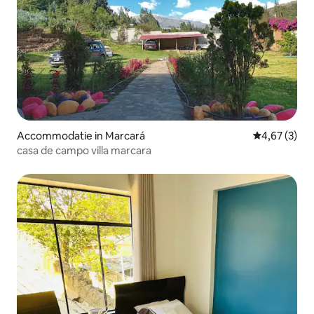
Accommodatie in Marcará
Gemiddelde b
4,67 (3)
casa de campo villa marcara