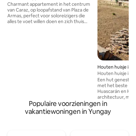
Caraz
Charmant appartement in het centrum
van Caraz, op loopafstand van Plaza de
Armas, perfect voor soloreizigers die
alles te voet willen doen en zich thuis
willen voelen. De buurt is rustig, met
markten, restaurants en vervoer naar
de bezienswaardigheden van Callejón
de Huaylas heel dichtbij. De ruimte is
praktisch en gezellig, ideaal om uit te
rusten na het verkennen van het
Ancash-gebergte. De accommodatie
Houten huisje in 
beschikt over een uitgeruste keuken,
Houten huisje in 
wifi en comfortabele ruimtes om te
ontspannen, te werken of je programma
Een hut genesteld 
voor de volgende dag te plannen.
met het beste uit
Huascarán en Hua
architectuur, met
Populaire voorzieningen in
en houten plafond
rustieke geest van 
vakantiewoningen in Yungay
een prachtige omg
natuurlijke schoo
Het heeft een gril
een plek om een 