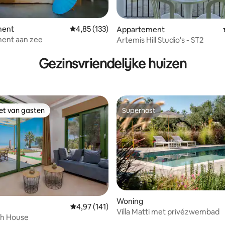
g van 4,92 uit 5, 12 recensies
ment
Gemiddelde beoordeling van 4,85 uit 5, 133 r
4,85 (133)
Appartement
ent aan zee
Artemis Hill Studio's - ST2
Gezinsvriendelijke huizen
iet van gasten
Superhost
iet van gasten
Superhost
 van 4,96 uit 5, 27 recensies
Woning
Gemiddelde beoordeling van 4,97 uit 5, 141 r
4,97 (141)
Villa Matti met privézwembad
ch House