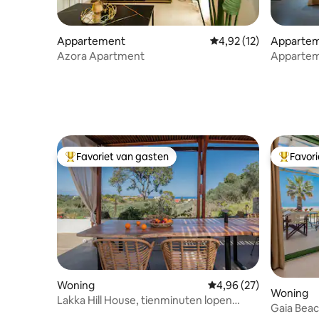
Appartement
Gemiddelde beoordelin
4,92 (12)
Apparte
Azora Apartment
Appartem
Favoriet van gasten
Favor
Topfavoriet van gasten
Topfavor
Woning
Gemiddelde beoordeling
4,96 (27)
Woning
Lakka Hill House, tienminuten lopen
Gaia Bea
Banana/St Nicholas Beach