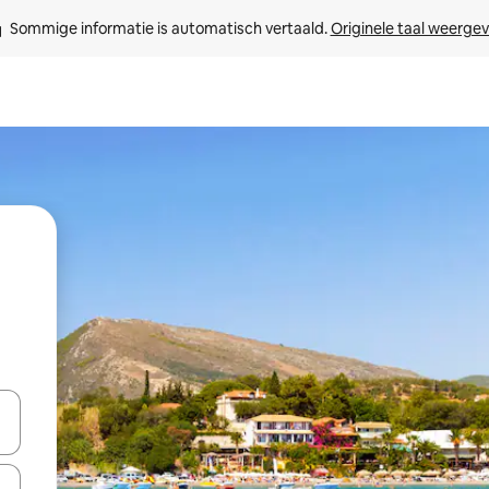
Sommige informatie is automatisch vertaald. 
Originele taal weerge
een keuze met je de pijltjestoetsen omhoog en omlaag, óf door te tik