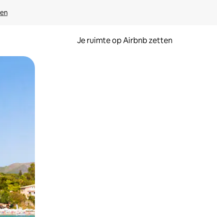
ven
Je ruimte op Airbnb zetten
ken of swipen.