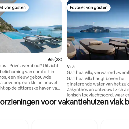
iet van gasten
Favoriet van gasten
iet van gasten
Favoriet van gasten
Gemiddelde beoordeling van 5 uit 5, 28 r
5 (28)
anos - Privézwembad * Uitzicht
ing van 5 uit 5, 36 recensies
Villa
 belichaming van comfort in
Galithea Villa, verwarmd zwem
anos, een nieuw gebouwde
uitzicht op de zee bij Marathoni
Galithea Villa hangt boven het
lla bovenop een kleine heuvel
glinsterende water van het zui
cht op de pittoreske haven van
Zakynthos en ontvouwt zich al
as. Dompel jezelf onder in de
Ionisch toevluchtsoord, waar e
t en rust van deze privé-oase,
orzieningen voor vakantiehuizen vlak 
panoramisch zeezicht sameng
onbelemmerd panoramisch
de schoonheid van het omligg
op de sprankelende zee en de
landschap. De woning is geschi
 haven. Onze villa is de
maximaal vijf gasten en beschi
 vakantiebestemming en biedt
twee slaapkamers met eigen b
jke toegang tot het
terwijl een extra gast op de ban