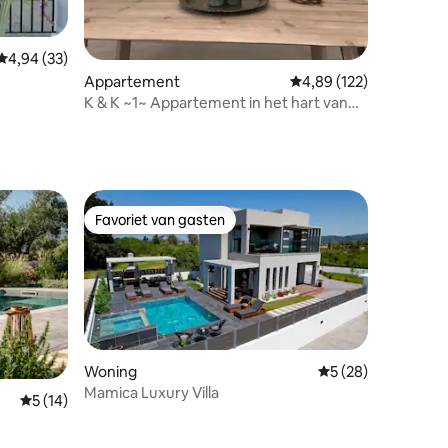
ecensies
Gemiddelde beoordeling van 4,94 uit 5, 33 recensies
4,94 (33)
Appartement
Gemiddelde beoordeling
4,89 (122)
K & K ~1~ Appartement in het hart van
de stad
Favoriet van gasten
Favoriet van gasten
Woning
Gemiddelde beoorde
5 (28)
Mamica Luxury Villa
Gemiddelde beoordeling van 5 uit 5, 14 recensies
5 (14)
ecensies