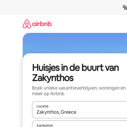
Ga
direct
naar
inhoud
Huisjes in de buurt van
Zakynthos
Boek unieke vakantieverblijven, woningen en
meer op Airbnb
Locatie
Wanneer er suggesties beschikbaar zijn, maak je 
Aankomst