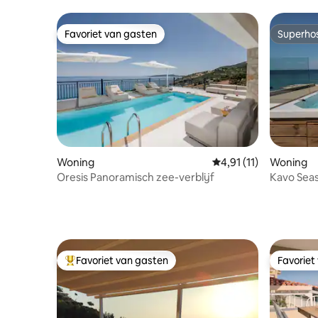
Favoriet van gasten
Superho
Favoriet van gasten
Superho
Woning
Gemiddelde beoordelin
4,91 (11)
Woning
Oresis Panoramisch zee-verblijf
Kavo Sea
Favoriet van gasten
Favoriet
Topfavoriet van gasten
Favoriet