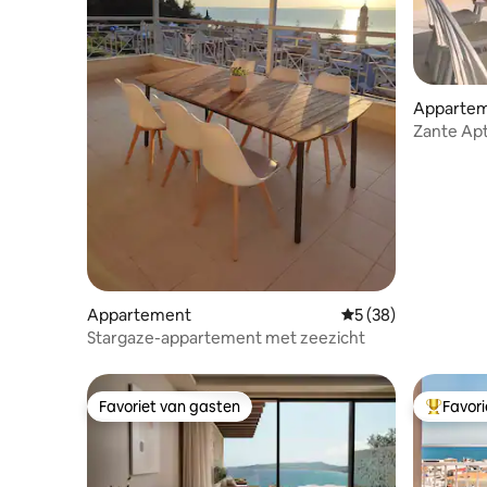
Apparte
Zante Apt
Appartement
Gemiddelde beoordel
5 (38)
Stargaze-appartement met zeezicht
Favoriet van gasten
Favor
Favoriet van gasten
Topfavor