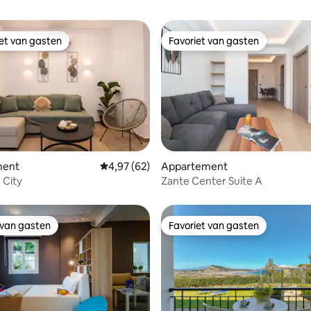
iet van gasten
Favoriet van gasten
iet van gasten
Favoriet van gasten
g van 4,75 uit 5, 44 recensies
ment
Gemiddelde beoordeling van 4,97 uit 5, 62 r
4,97 (62)
Appartement
 City
Zante Center Suite A
 van gasten
Favoriet van gasten
 van gasten
Favoriet van gasten