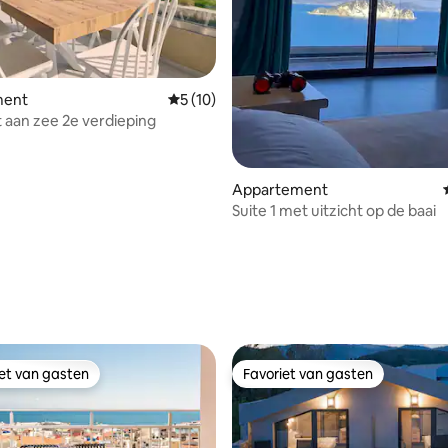
ment
Gemiddelde beoordeling van 5 uit 5, 10 r
5 (10)
 aan zee 2e verdieping
Appartement
Suite 1 met uitzicht op de baai
ing van 5 uit 5, 38 recensies
iet van gasten
Favoriet van gasten
iet van gasten
Favoriet van gasten