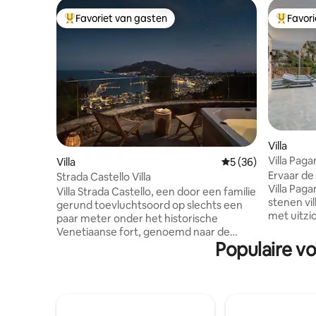
Favoriet van gasten
Favor
Topfavoriet van gasten
Topfavor
Villa
Villa Pag
Villa
Gemiddelde beoordel
5 (36)
op zee
Ervaar de
Strada Castello Villa
Villa Pag
Villa Strada Castello, een door een familie
stenen vi
gerund toevluchtsoord op slechts een
met uitzi
paar meter onder het historische
St. Nichol
Venetiaanse fort, genoemd naar de
serenitei
Populaire vo
Italiaanse uitdrukking 'Strada Castello',
met een 
wat 'de weg van het kasteel' betekent.
uitzicht 
De villa ligt te midden van weelderige
charmante
natuur en zeebries en combineert
perfecte
comfort, luxe en authentieke
gemakkeli
gastvrijheid. Kom en verblijf bij ons in