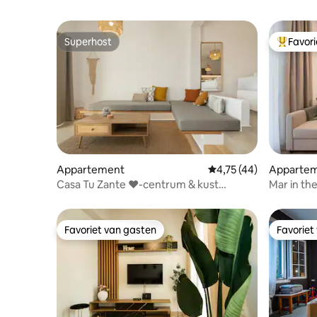
Superhost
Favor
Superhost
Topfavor
Appartement
Gemiddelde beoordelin
4,75 (44)
Apparte
Casa Tu Zante ❤️-centrum & kust
Mar in the
(maximaal 4 gasten)
Favoriet van gasten
Favoriet
Favoriet van gasten
Favoriet