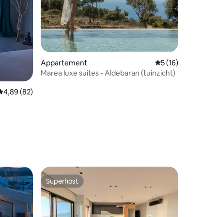
ecensies
Appartement
Gemiddelde beoorde
5 (16)
Marea luxe suites - Aldebaran (tuinzicht)
Gemiddelde beoordeling van 4,89 uit 5, 82 recensies
4,89 (82)
Superhost
Superhost