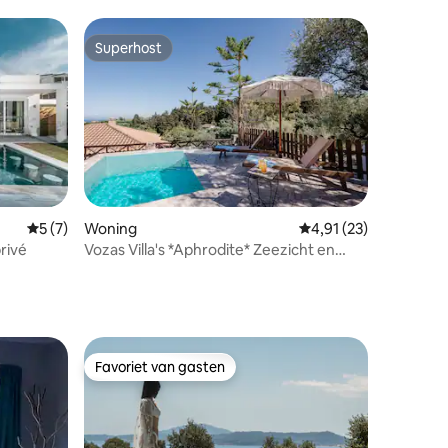
Superhost
Superhost
recensies
Gemiddelde beoordeling van 5 uit 5, 7 recensies
5 (7)
Woning
Gemiddelde beoordelin
4,91 (23)
rivé
Vozas Villa's *Aphrodite* Zeezicht en
privézwembad
Favoriet van gasten
Favoriet van gasten