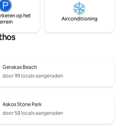
moderne slaapkamers, 2 doucheruimtes,
is volledig
een grote woonkamer, een keuken en
 en
een tuin met een eigen verwarmd
arkeren op het
t ruime
Airconditioning
zwembad (extra kosten). Diepte 1,40 m.
errein
e gaan in
nthos
Gerakas Beach
door 99 locals aangeraden
Askos Stone Park
door 58 locals aangeraden