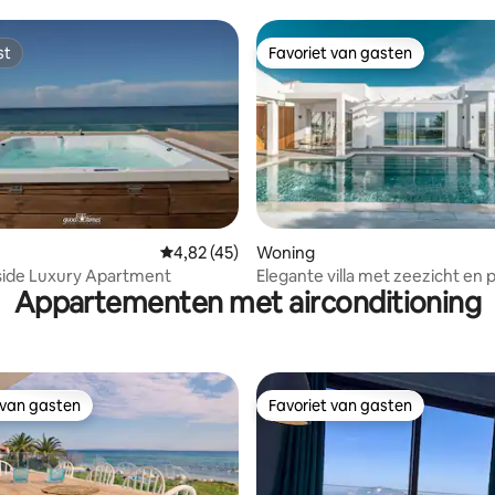
st
Favoriet van gasten
st
Favoriet van gasten
g van 4,91 uit 5, 11 recensies
Gemiddelde beoordeling van 4,82 uit 5, 45 
4,82 (45)
Woning
side Luxury Apartment
Elegante villa met zeezicht en p
Appartementen met airconditioning
 van gasten
Favoriet van gasten
 van gasten
Favoriet van gasten