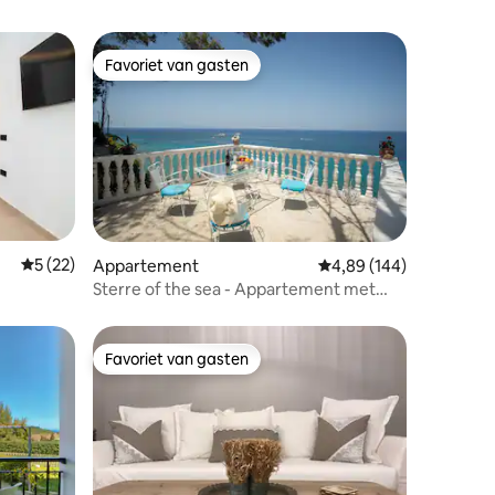
Favoriet van gasten
Favoriet van gasten
ecensies
Gemiddelde beoordeling van 5 uit 5, 22 recensies
5 (22)
Appartement
Gemiddelde beoordeling
4,89 (144)
Sterre of the sea - Appartement met
twee slaapkamers
Favoriet van gasten
Favoriet van gasten