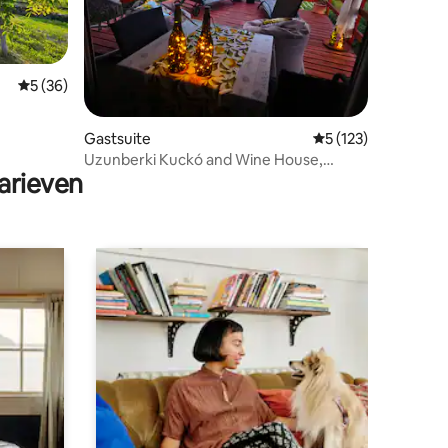
Gemiddelde beoordeling van 5 uit 5, 36 recensies
5 (36)
ecensies
Gastsuite
Gemiddelde beoordel
5 (123)
Uzunberki Kuckó and Wine House,
arieven
Balaton Uplands