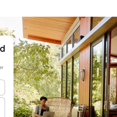
nd
er
een keuze met je de pijltjestoetsen omhoog en omlaag, óf door te tik