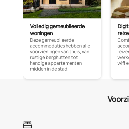
Volledig gemeubileerde
Digi
woningen
reiz
Deze gemeubileerde
Comf
accommodaties hebben alle
acco
voorzieningen van thuis, van
reize
rustige berghutten tot
werke
handige appartementen
wifi 
midden in de stad.
Voorzi