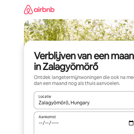
Ga
direct
naar
inhoud
Verblijven van een maa
in Zalagyömörő
Ontdek langetermijnwoningen die ook na me
dan een maand nog als thuis aanvoelen.
Locatie
Wanneer er suggesties beschikbaar zijn, maak je 
Aankomst