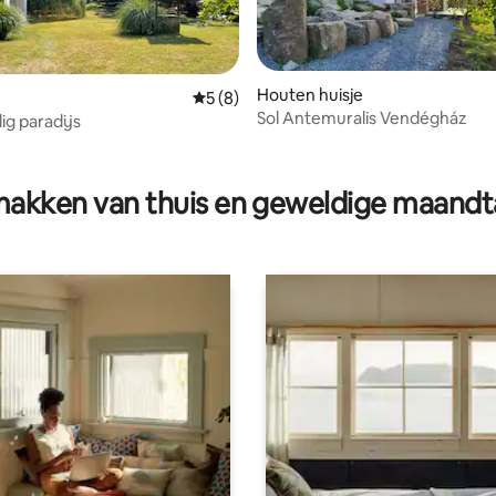
Houten huisje
Gemiddelde beoordeling van 5 uit 5, 8 r
5 (8)
Sol Antemuralis Vendégház
dig paradijs
van 4,95 uit 5, 148 recensies
akken van thuis en geweldige maandt