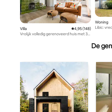
Woning
Libic: vre
Villa
Gemiddelde beoordeling 
4,95 (148)
Vrolijk volledig gerenoveerd huis met 3
slaapkamers
De gem