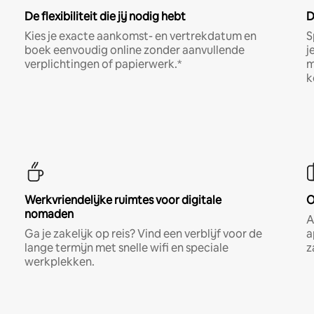
De flexibiliteit die jij nodig hebt
D
Kies je exacte aankomst- en vertrekdatum en
S
boek eenvoudig online zonder aanvullende
j
verplichtingen of papierwerk.*
m
k
Werkvriendelijke ruimtes voor digitale
O
nomaden
A
Ga je zakelijk op reis? Vind een verblijf voor de
a
lange termijn met snelle wifi en speciale
z
werkplekken.