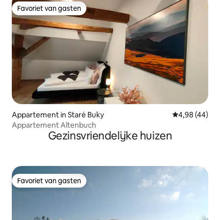
Favoriet van gasten
Favoriet van gasten
Appartement in Staré Buky
Gemiddelde be
4,98 (44)
Appartement Altenbuch
Gezinsvriendelijke huizen
Favoriet van gasten
Favoriet van gasten