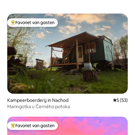
Favoriet van gasten
Topfavoriet van gasten
Kampeerboerderij in Nachod
Gemiddelde
5 (53)
Maringotka u Černého potoka
Favoriet van gasten
Topfavoriet van gasten