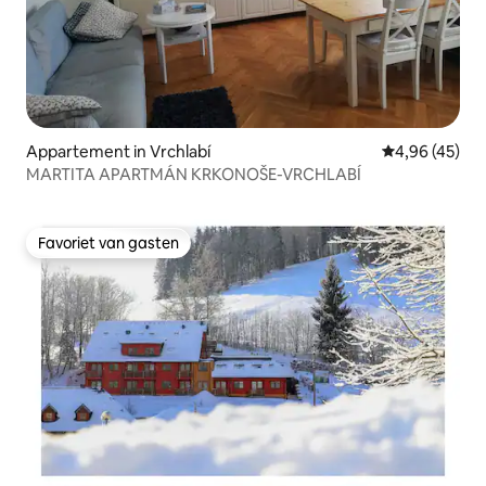
Appartement in Vrchlabí
Gemiddelde be
4,96 (45)
MARTITA APARTMÁN KRKONOŠE-VRCHLABÍ
Favoriet van gasten
Favoriet van gasten