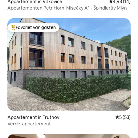
Appartement in Vítkovice
Gemiddelde be
4,93 (14)
Appartementen Petr Horní Mísečky A1 - Špindlerův Mlýn
Favoriet van gasten
Topfavoriet van gasten
Appartement in Trutnov
Gemiddelde
5 (53)
Verde-appartement