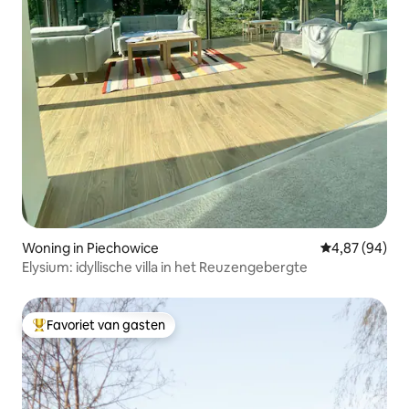
Woning in Piechowice
Gemiddelde be
4,87 (94)
Elysium: idyllische villa in het Reuzengebergte
Favoriet van gasten
Topfavoriet van gasten