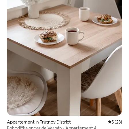
Appartement in Trutnov District
Gemiddelde
5 (23)
Pohodička onder de Verpán - Appartement 4