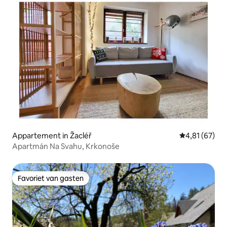
Appartement in Žacléř
Gemiddelde be
4,81 (67)
Apartmán Na Svahu, Krkonoše
Favoriet van gasten
Favoriet van gasten