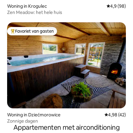
Woning in Krogulec
Gemiddelde b
4,9 (98)
Zen Meadow: het hele huis
Favoriet van gasten
Topfavoriet van gasten
Woning in Dziećmorowice
Gemiddelde be
4,98 (42)
Zonnige dagen
Appartementen met airconditioning