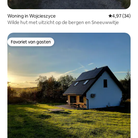
Woning in Wojcieszyce
Gemiddelde be
4,97 (34)
Wilde hut met uitzicht op de bergen en Sneeuwwitje
Favoriet van gasten
Favoriet van gasten