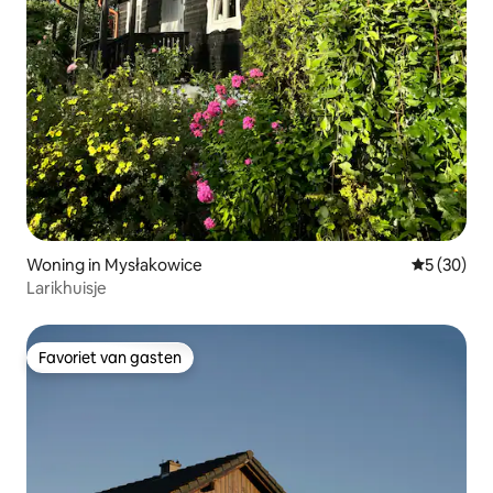
Woning in Mysłakowice
Gemiddelde
5 (30)
Larikhuisje
Favoriet van gasten
Favoriet van gasten