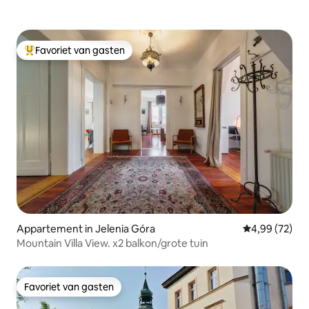
Favoriet van gasten
Topfavoriet van gasten
Appartement in Jelenia Góra
Gemiddelde be
4,99 (72)
Mountain Villa View. x2 balkon/grote tuin
Favoriet van gasten
Favoriet van gasten