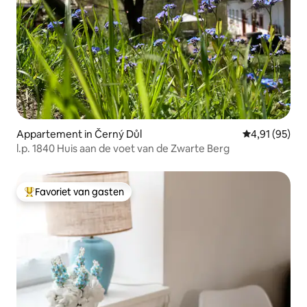
Appartement in Černý Důl
Gemiddelde be
4,91 (95)
l.p. 1840 Huis aan de voet van de Zwarte Berg
Favoriet van gasten
Topfavoriet van gasten