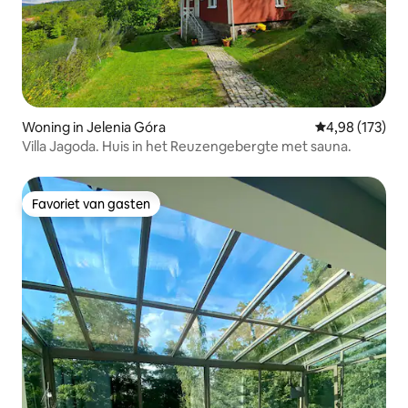
Woning in Jelenia Góra
Gemiddelde beo
4,98 (173)
Villa Jagoda. Huis in het Reuzengebergte met sauna.
Favoriet van gasten
Favoriet van gasten