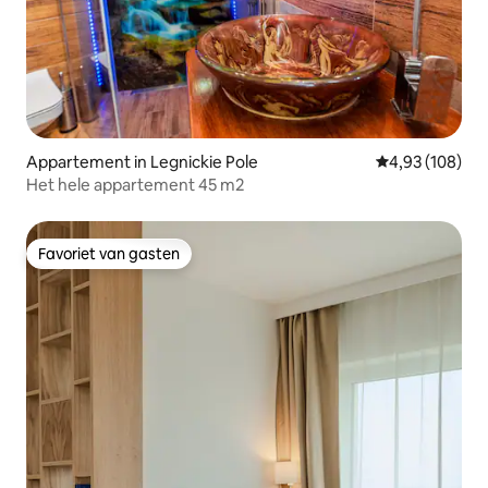
Appartement in Legnickie Pole
Gemiddelde beo
4,93 (108)
Het hele appartement 45 m2
Favoriet van gasten
Favoriet van gasten