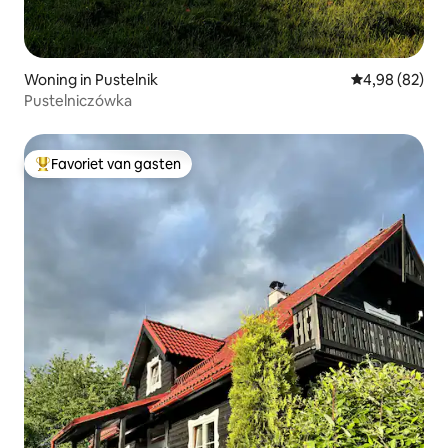
Woning in Pustelnik
Gemiddelde be
4,98 (82)
Pustelniczówka
Favoriet van gasten
Topfavoriet van gasten