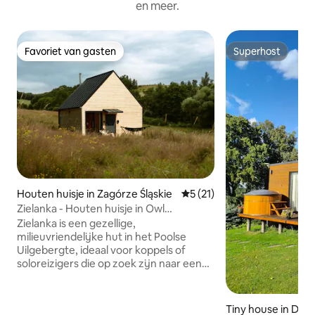
en meer.
Favoriet van gasten
Superhost
Favoriet van gasten
Superhost
Houten huisje in Zagórze Śląskie
Gemiddelde beoordeling van 
5 (21)
Zielanka - Houten huisje in Owl
Mountains
Zielanka is een gezellige,
milieuvriendelijke hut in het Poolse
Uilgebergte, ideaal voor koppels of
soloreizigers die op zoek zijn naar een
duurzame ontsnapping. Deze retraite is
gebouwd met eco-gecertificeerde
materialen en combineert natuurlijke
Tiny house in Dęb