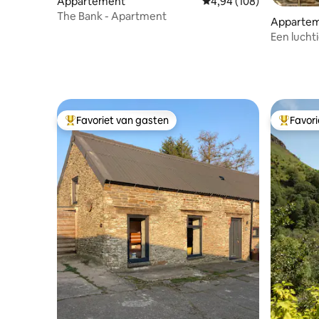
Appartement
Gemiddelde beoordeling 
4,94 (108)
The Bank - Apartment
Apparte
Een luchti
oude Llan
Favoriet van gasten
Favor
Topfavoriet van gasten
Topfavor