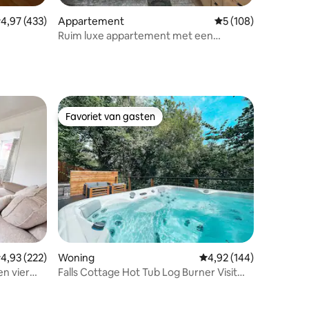
recensies
emiddelde beoordeling van 4,97 uit 5, 433 recensies
4,97 (433)
Appartement
Gemiddelde beoordel
5 (108)
Ruim luxe appartement met een
tie.
prachtig uitzicht
Favoriet van gasten
Favoriet van gasten
emiddelde beoordeling van 4,93 uit 5, 222 recensies
4,93 (222)
Woning
Gemiddelde beoordeling
4,92 (144)
en vier
Falls Cottage Hot Tub Log Burner Visit
Wales