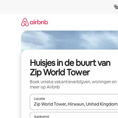
Ga
direct
naar
inhoud
Huisjes in de buurt van
Zip World Tower
Boek unieke vakantieverblijven, woningen en
meer op Airbnb
Locatie
Wanneer er suggesties beschikbaar zijn, maak je 
Aankomst