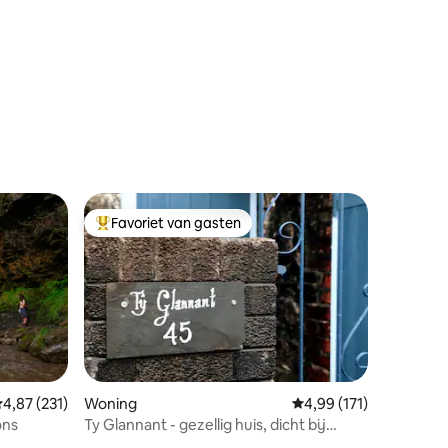
ecensies
Favoriet van gasten
Topfavoriet van gasten
ecensies
emiddelde beoordeling van 4,87 uit 5, 231 recensies
4,87 (231)
Woning
Gemiddelde beoordeling
4,99 (171)
ons
Ty Glannant - gezellig huis, dicht bij
watervallen.