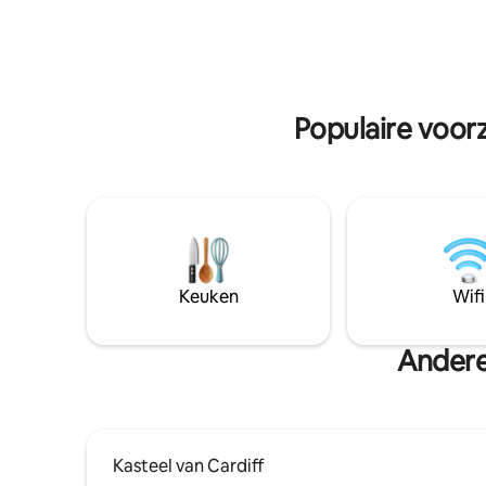
buiten de hut. -Gratis welkomstpakket -
en word lu
Privébubbelbad en vuurplaats/barbecue
sterrenhe
£20 -Extra houtblokken £ 10/zak
nachtelij
Fietsverhuur ter plaatse £20 -Pizza Hut
van de ma
gratis te gebruiken - Sauna en koud
van plan (
dompelbad £ 15 Hou rekening met het
Populaire voorz
oog op **Maximale bezetting 5
volwassenen/4 volwassenen 2 kinderen
jonger dan 16 jaar** GEEN 6
VOLWASSENEN SORRY
Keuken
Wifi
Andere
Kasteel van Cardiff