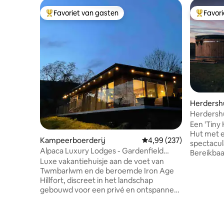
Favoriet van gasten
Favor
Topfavoriet van gasten
Topfavor
Herdersh
Herdershu
uitzicht 
Een 'Tiny 
Hut met e
Kampeerboerderij
Gemiddelde beoordeling 
4,99 (237)
spectacul
Alpaca Luxury Lodges - Gardenfield
Bereikba
Cabin
Luxe vakantiehuisje aan de voet van
laan en g
Twmbarlwm en de beroemde Iron Age
'Oliveduc
Hillfort, discreet in het landschap
toevlucht
gebouwd voor een privé en ontspannen
die de vo
vakantie. De hut kijkt uit op het zuiden
gezelscha
naar de Machen-berg met onze
terwijl je
vriendelijke alpaca's als gezelschap
omgeving 