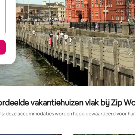
rdeelde vakantiehuizen vlak bij Zip W
ens: deze accommodaties worden hoog gewaardeerd voor hun l