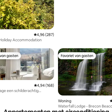
van 4,98 uit 5, 102 recensies
Gemiddelde beoordeling van 4,96 uit 5, 287 r
4,96 (287)
 Holiday Accommodation
 van gasten
Favoriet van gasten
 van gasten
Favoriet van gasten
Gemiddelde beoordeling van 4,94 uit 5, 168 r
4,94 (168)
age een schilderachtig
soord met uitzicht op de
van 4,92 uit 5, 107 recensies
Woning
G
Waterfall Lodge - Brecon Beac