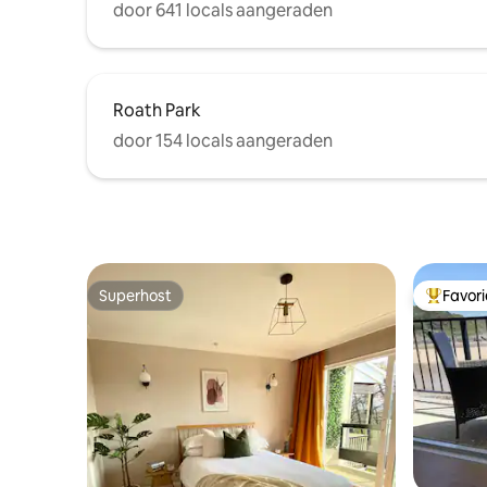
door 641 locals aangeraden
Roath Park
door 154 locals aangeraden
Superhost
Favor
Superhost
Topfavor