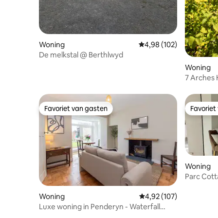
Woning
Gemiddelde beoordeling 
4,98 (102)
De melkstal @ Berthlwyd
Woning
7 Arches
Favoriet van gasten
Favoriet
Favoriet van gasten
Favoriet
Woning
Parc Cott
toevlucht
bergen
Woning
Gemiddelde beoordeling 
4,92 (107)
Luxe woning in Penderyn - Waterfall
Country