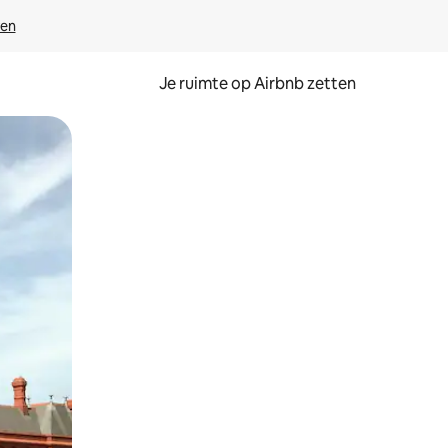
ven
Je ruimte op Airbnb zetten
ken of swipen.