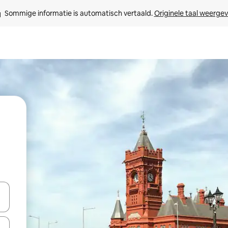
Sommige informatie is automatisch vertaald. 
Originele taal weerge
een keuze met je de pijltjestoetsen omhoog en omlaag, óf door te tik