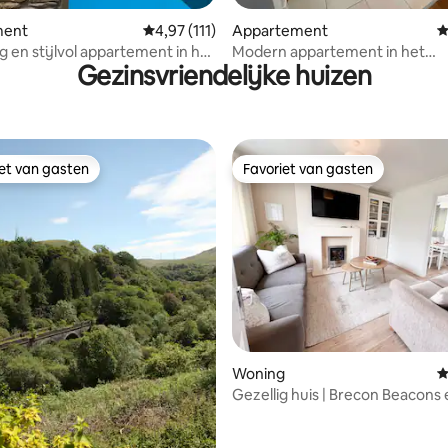
van 4,94 uit 5, 108 recensies
ment
Gemiddelde beoordeling van 4,97 uit 5, 111 
4,97 (111)
Appartement
G
g en stijlvol appartement in het
Modern appartement in het
Gezinsvriendelijke huizen
trisant
stadscentrum, uitstekende loca
iet van gasten
Favoriet van gasten
iet van gasten
Favoriet van gasten
Woning
G
Gezellig huis | Brecon Beacons 
watervallen