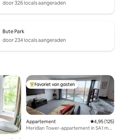
door 326 locals aangeraden
Bute Park
door 234 locals aangeraden
Favoriet van gasten
Topfavoriet van gasten
Appartement
Gemiddelde beoordeling
4,95 (125)
Meridian Tower-appartement in SA1 met
uitzicht op de jachthaven.