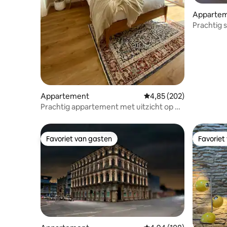
Apparte
Prachtig 
ononderbr
Appartement
Gemiddelde beoordeling 
4,85 (202)
Prachtig appartement met uitzicht op de
bergen - gratis parkeren
Favoriet van gasten
Favoriet
Favoriet van gasten
Favoriet