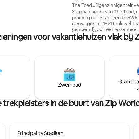
i, ontspan in de hottub,
The Toad…Eigenzinnige treinve
mel bij de ongelooflijke
houtgestookt bubbelbad
Stap aan boord van The Toad, 
ke luchten, of geniet gewoon
prachtig gerestaureerde GWR
jestueuze Pen y Fan terwijl je
remwagen uit 1921 (ook wel T
of herstelt van) je klim.
genoemd), ooit een essentieel
ieningen voor vakantiehuizen vlak bij
onderdeel van goederentreine
oorlog. Deze historische wage
20 ton en zit boordevol originel
kenmerken. Het biedt karakter
zelfstandige accommodatie m
vleugje luxe. Geniet van je eig
badkamer met warme douche,
houtgestookte hot tub en rust
Gratis p
soundtrack van vogelgezang e
Zwembad
t
plattelandsleven. De Toad is ee
fantastische uitvalsbasis het hel
door om de Brecon Beacons en
 trekpleisters in de buurt van Zip Worl
daarbuiten te verkennen.
Principality Stadium