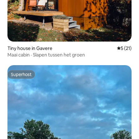
Tiny house in Gavere
Gemiddelde
5 (21)
Maai cabin · Slapen tussen het groen
Superhost
Superhost