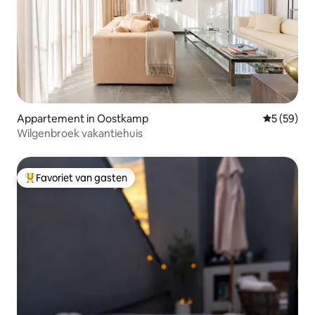
Appartement in Oostkamp
Gemiddelde
5 (59)
Wilgenbroek vakantiehuis
Favoriet van gasten
Topfavoriet van gasten