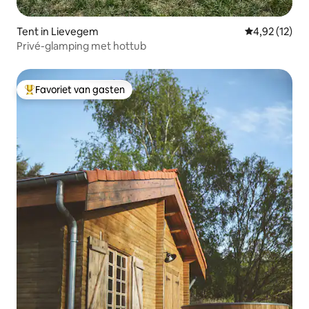
Tent in Lievegem
Gemiddelde be
4,92 (12)
Privé-glamping met hottub
Favoriet van gasten
Topfavoriet van gasten