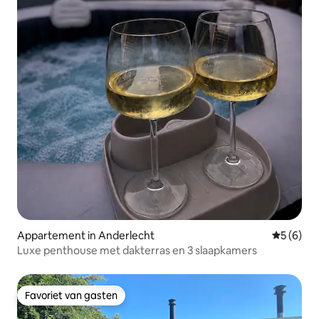
Appartement in Anderlecht
Gemiddeld
5 (6)
Luxe penthouse met dakterras en 3 slaapkamers
Favoriet van gasten
Favoriet van gasten