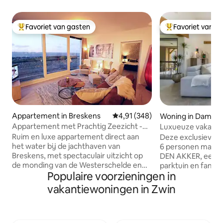
Favoriet van gasten
Favoriet van g
Topfavoriet van gasten
Topfavoriet van 
Appartement in Breskens
Gemiddelde beoordeling van 4,91
4,91 (348)
Woning in Damm
Appartement met Prachtig Zeezicht -
Luxueuze vakanti
Unieke Locatie
- privétuin
Ruim en luxe appartement direct aan
Deze exclusieve v
het water bij de jachthaven van
6 personen maakt 
Breskens, met spectaculair uitzicht op
DEN AKKER, een p
de monding van de Westerschelde en
parktuin en fantas
Populaire voorzieningen in
de jachthaven. Ontspan in uw luie stoel
temidden van het 
en bewonder de voorbijvarende
Damme. De vakant
vakantiewoningen in Zwin
jachten, schepen en zelfs zeehonden op
en heeft 2 maste
de zandbanken. In de zomer geniet u
suite badkamers.
vanaf het terras of de woonkamer van
ingerichte woonk
de opkomende zon en prachtige
aansluitende keuk