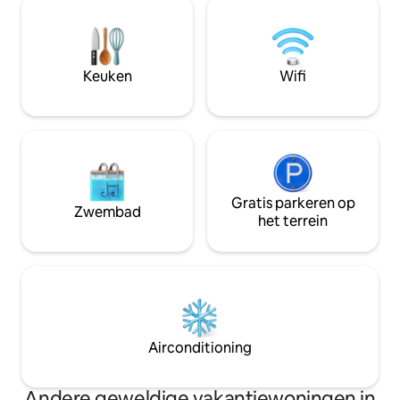
zonsondergangen. Het strand,
afgewerkt. Overal 
restaurants en het centrum van
zijn twee terrasse
Breskens liggen op loopafstand – de
ALPACA'S en kippen! Tijdens je ve
perfecte plek voor een ontspannen
vergeet je al je z
Keuken
Wifi
verblijf aan zee
2024!
Gratis parkeren op
Zwembad
het terrein
Airconditioning
Andere geweldige vakantiewoningen in