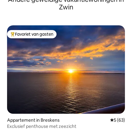
Zwin
Favoriet van gasten
Topfavoriet van gasten
Appartement in Breskens
Gemiddelde
5 (63)
Exclusief penthouse met zeezicht