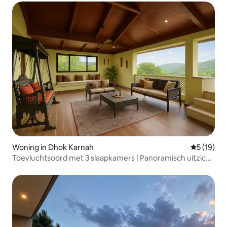
Woning in Dhok Karnah
Gemiddelde
5 (19)
Toevluchtsoord met 3 slaapkamers | Panoramisch uitzicht
| BBQ | Murree Hills