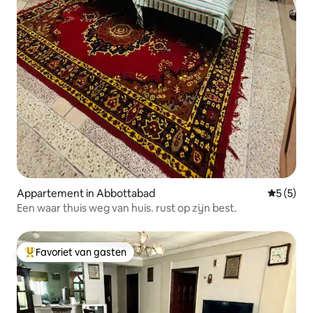
Appartement in Abbottabad
Gemiddeld
5 (5)
Een waar thuis weg van huis. rust op zijn best.
Favoriet van gasten
Topfavoriet van gasten