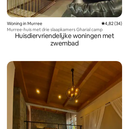
Woning in Murree
Gemiddelde be
4,82 (34)
Murree-huis met drie slaapkamers Gharial camp
Huisdiervriendelijke woningen met
zwembad