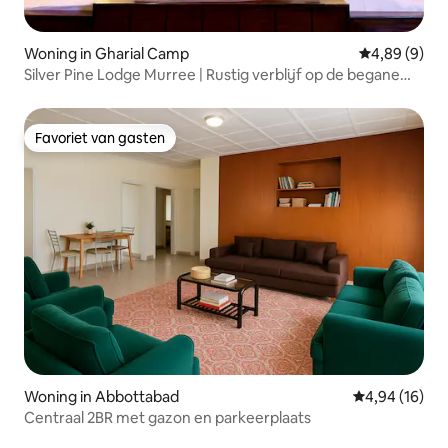
Woning in Gharial Camp
Gemiddelde b
4,89 (9)
Silver Pine Lodge Murree | Rustig verblijf op de begane
grond
Favoriet van gasten
Favoriet van gasten
Woning in Abbottabad
Gemiddelde be
4,94 (16)
Centraal 2BR met gazon en parkeerplaats