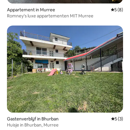
Appartement in Murree
Gemiddeld
5 (8)
Romney's luxe appartementen MIT Murree
Gastenverblijf in Bhurban
Gemiddeld
5 (3)
Huisje in Bhurban, Murree