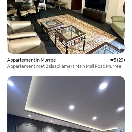
Appartement in Murree
Gemiddelde
5 (29)
Appartement met 2 slaapkamers Main Mall Road Murree
(2BHK)