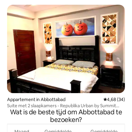
Appartement in Abbottabad
Gemiddelde be
4,68 (34)
Suite met 2 slaapkamers - Republika Urban by Summit
Wat is de beste tijd om Abbottabad te
Resorts
bezoeken?
Maand
Gemiddelde
Gemiddelde