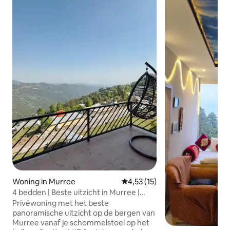
Woning in Murree
Gemiddelde beoordeling van 4,5
4,53 (15)
4 bedden | Beste uitzicht in Murree |
Volledige woning
Privéwoning met het beste
panoramische uitzicht op de bergen van
Murree vanaf je schommelstoel op het