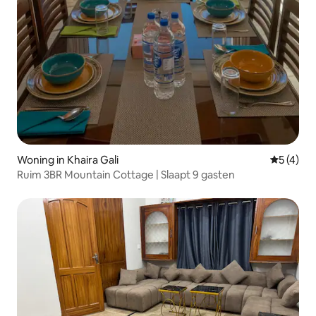
Woning in Khaira Gali
Gemiddeld
5 (4)
Ruim 3BR Mountain Cottage | Slaapt 9 gasten