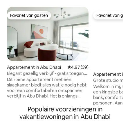
Favoriet van gasten
Favoriet van gas
Favoriet van gasten
Favoriet van gas
Appartement in Abu Dhabi
Gemiddelde beoordeling van 4,9
4,97 (39)
Elegant gezellig verblijf - gratis toegang
Appartement in A
tot het strand voor 3 gasten
Dit ruime appartement met één
Grote studio met 
slaapkamer biedt alles wat je nodig hebt
balkon in de buur
Welkom in mijn ruime studio. Bin
voor een comfortabel en ontspannen
een kingsize bed 
verblijf in Abu Dhabi. Het is onlangs
bank, comfortabel
opnieuw ontworpen met meubilair van
personen. Aangew
hoge kwaliteit en ligt op slechts 2
Populaire voorzieningen in
uitgerust met co
minuten lopen van Soul Beach en de
bureaustoel en wi
vakantiewoningen in Abu Dhabi
Mamsha-promenade, in het hart van het
Complete badkam
culturele district. Gratis toegang tot het
alles wat nodig is 
strand voor DRIE is bij de reservering