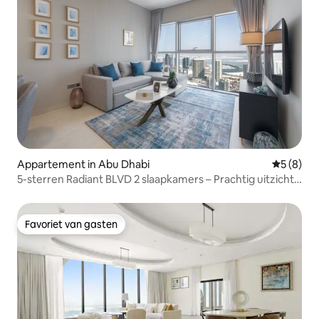
Appartement in Abu Dhabi
Gemiddeld
5 (8)
5-sterren Radiant BLVD 2 slaapkamers – Prachtig uitzicht
en infinity pool
Favoriet van gasten
Favoriet van gasten