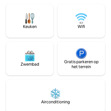
verblijf. Buiten b
inbegrepen en ik hoop dat je zult
balkon, met een ge
genieten van een van de beste stranden
persoonsbank en 2
van de regio! Ik woon in de buurt, hou
om 's ochtends van
van deze kustlijn en ben altijd blij om
mee te genieten. Vijf minuten naar de
tips en favoriete plekken te delen om je
luchthaven, tien m
Keuken
Wifi
verblijf onvergetelijk te maken.
Yas, 25 minuten n
Abu Dhabi en 50 m
Gratis parkeren op
Zwembad
het terrein
Airconditioning