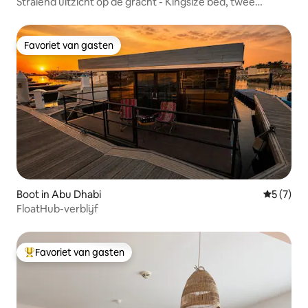
Stralend uitzicht op de gracht - Kingsize bed, twee
queensize bedden en twee eenpersoonsbedden
Favoriet van gasten
Favoriet van gasten
Boot in Abu Dhabi
Gemiddeld
5 (7)
FloatHub-verblijf
Favoriet van gasten
Topfavoriet van gasten