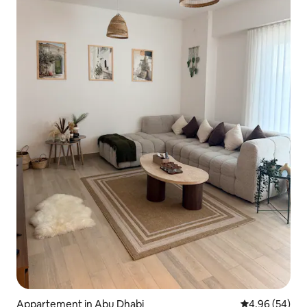
Appartement in Abu Dhabi
Gemiddelde be
4,96 (54)