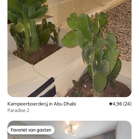
Kampeerboerderij in Abu Dhabi
Gemiddelde be
4,96 (24)
Paradise 2
Favoriet van gasten
Favoriet van gasten