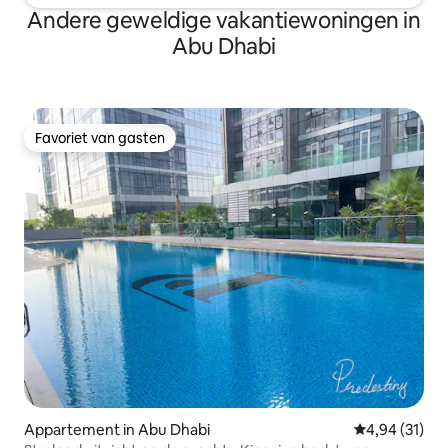
Andere geweldige vakantiewoningen in
Abu Dhabi
Favoriet van gasten
Favoriet van gasten
Appartement in Abu Dhabi
Gemiddelde be
4,94 (31)