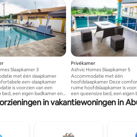
er
Privékamer
omes Slaapkamer 3
Ashvic Homes Slaapkamer 5
atie met één slaapkamer
Accommodatie met één
fortabele een-slaapkamer
hoofdslaapkamer Deze comfor
tie is voorzien van een
ruime hoofdslaapkamer is voor
e bed, een eigen badkamer en
een queensize bed, een eigen
 airconditioning met een
en volledige airconditioning m
oorzieningen in vakantiewoningen in A
ntilator. De kamer is voorzien
plafondventilator. De kamer is 
erkblad, een minikoelkast en
van een werkblad, een minikoe
ngkast voor jouw gemak.
een kledingkast voor jouw gem
ebben ook toegang tot
Gasten hebben ook toegang to
faciliteiten, waaronder een
gedeelde faciliteiten, waarond
uitgeruste keuken, een eethoek
volledig uitgeruste keuken, ee