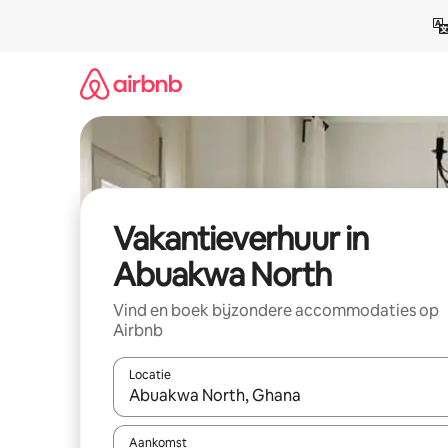
Ga
direct
naar
inhoud
Vakantieverhuur in
Abuakwa North
Vind en boek bijzondere accommodaties op
Airbnb
Locatie
Wanneer er suggesties beschikbaar zijn, maak je 
Aankomst