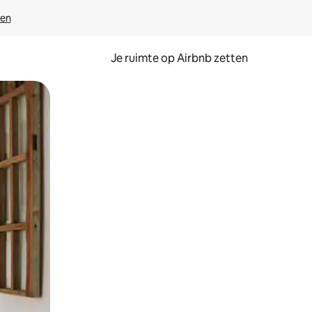
ven
Je ruimte op Airbnb zetten
ken of swipen.