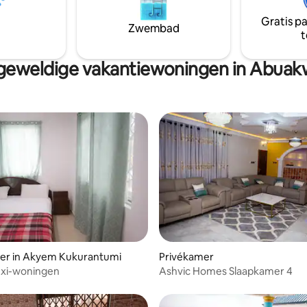
ime lounge, gedeeld met
en een ruime lounge, gedeeld
sten.
andere gasten.
Gratis p
Zwembad
t
geweldige vakantiewoningen in Abuak
er in Akyem Kukurantumi
Privékamer
exi-woningen
Ashvic Homes Slaapkamer 4