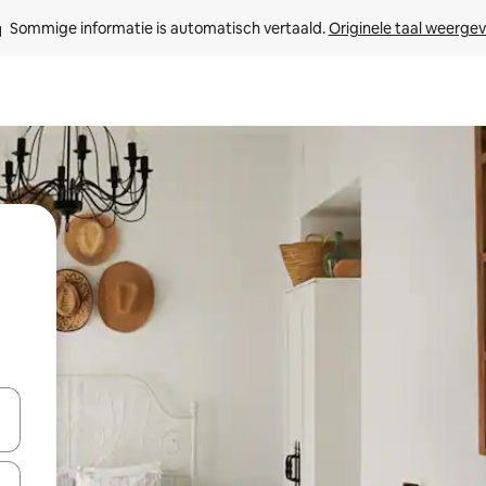
Sommige informatie is automatisch vertaald. 
Originele taal weerge
een keuze met je de pijltjestoetsen omhoog en omlaag, óf door te tik