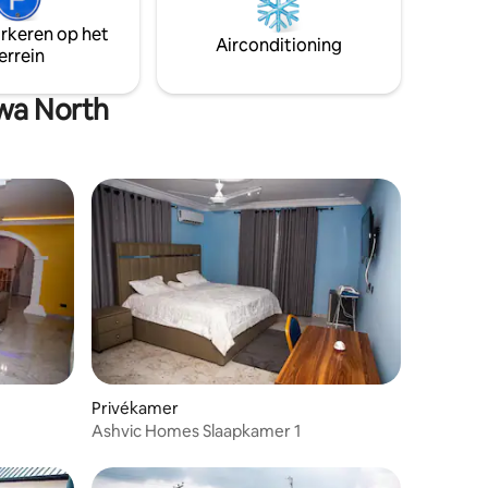
 met
arkeren op het
Airconditioning
errein
wa North
Privékamer
Ashvic Homes Slaapkamer 1