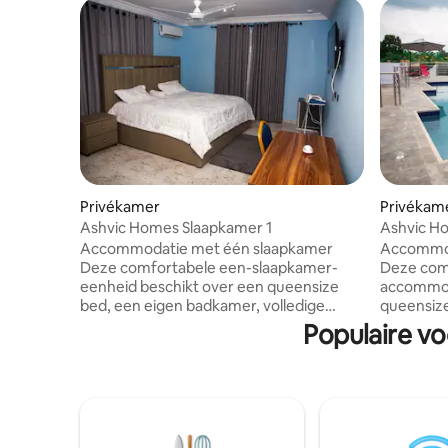
Privékamer
Privékam
Ashvic Homes Slaapkamer 1
Ashvic H
Accommodatie met één slaapkamer
Accommod
Deze comfortabele een-slaapkamer-
Deze com
eenheid beschikt over een queensize
accommoda
bed, een eigen badkamer, volledige
queensiz
airconditioning met een
volledige
Populaire v
plafondventilator en wifi. De kamer is
plafondve
voorzien van een werkblad, een
van een w
minikoelkast en een kledingkast voor
een kledi
jouw gemak. Gasten hebben ook
Gasten h
toegang tot gedeelde faciliteiten,
gedeelde 
waaronder een volledig uitgeruste
volledig 