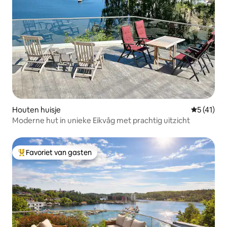
Houten huisje
Gemiddelde
5 (41)
Moderne hut in unieke Eikvåg met prachtig uitzicht
Favoriet van gasten
Topfavoriet van gasten