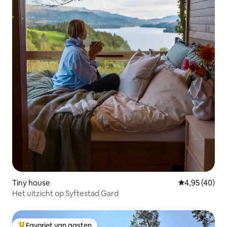
Tiny house
Gemiddelde be
4,95 (40)
Het uitzicht op Syftestad Gard
Favoriet van gasten