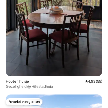
Houten huisje
Gemiddelde be
4,93 (55)
Gezelligheid @ Hillestadheia
Favoriet van gasten
Favoriet van gasten