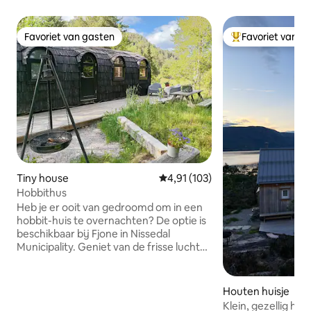
Favoriet van gasten
Favoriet van g
Favoriet van gasten
Topfavoriet van 
Tiny house
Gemiddelde beoordeling van 4,91
4,91 (103)
Hobbithus
Heb je er ooit van gedroomd om in een
hobbit-huis te overnachten? De optie is
beschikbaar bij Fjone in Nissedal
Municipality. Geniet van de frisse lucht
en kijk naar de sterren. Knuffel jezelf in
een deken. Lach en glimlach veel.
Geniet van lekker eten in goed
Houten huisje
gezelschap. Vind je hartslag in rust en
Klein, gezellig hui