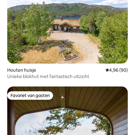
Houten huisje
Gemiddelde be
4,96 (90)
Unieke blokhut met fantastisch uitzicht
Favoriet van gasten
Favoriet van gasten