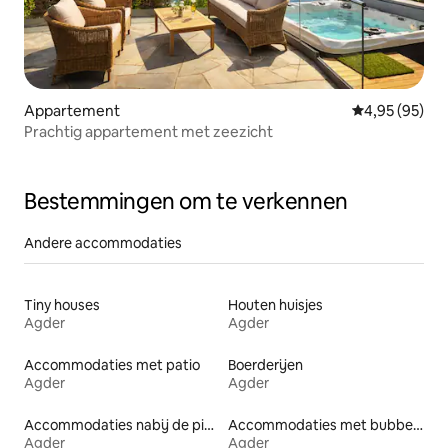
Appartement
Gemiddelde be
4,95 (95)
Prachtig appartement met zeezicht
Bestemmingen om te verkennen
Andere accommodaties
Tiny houses
Houten huisjes
Agder
Agder
Accommodaties met patio
Boerderijen
Agder
Agder
Accommodaties nabij de piste
Accommodaties met bubbelbad
Agder
Agder