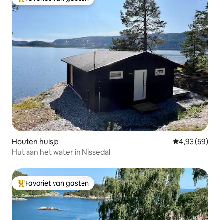
Topfavoriet van gasten
Houten huisje
Gemiddelde be
4,93 (59)
Hut aan het water in Nissedal
Favoriet van gasten
Topfavoriet van gasten