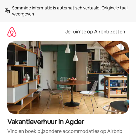
Ga
Sommige informatie is automatisch vertaald. 
Originele taal 
direct
weergeven
naar
inhoud
Je ruimte op Airbnb zetten
Vakantieverhuur in Agder
Vind en boek bijzondere accommodaties op Airbnb