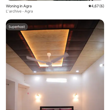
Woning in Agra
Gemiddelde b
4,67 (6)
L' archive - Agra
Superhost
Superhost