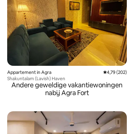
Appartement in Agra
Gemiddelde beo
4,79 (202)
Shakuntalam (Lavish) Haven
Andere geweldige vakantiewoningen
nabij Agra Fort