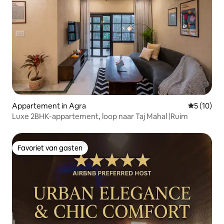
Appartement in Agra
Gemiddelde
5 (10)
Luxe 2BHK-appartement, loop naar Taj Mahal |Ruim
Favoriet van gasten
Favoriet van gasten