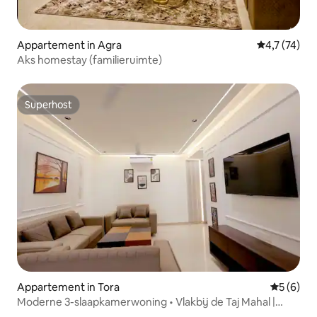
Appartement in Agra
Gemiddelde b
4,7 (74)
Aks homestay (familieruimte)
Superhost
Superhost
Appartement in Tora
Gemiddeld
5 (6)
Moderne 3-slaapkamerwoning • Vlakbij de Taj Mahal |
Door Supremo Stays