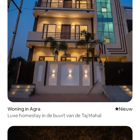
Woning in Agra
Nieuwe ac
Nieuw
Luxe homestay in de buurt van de Taj Mahal