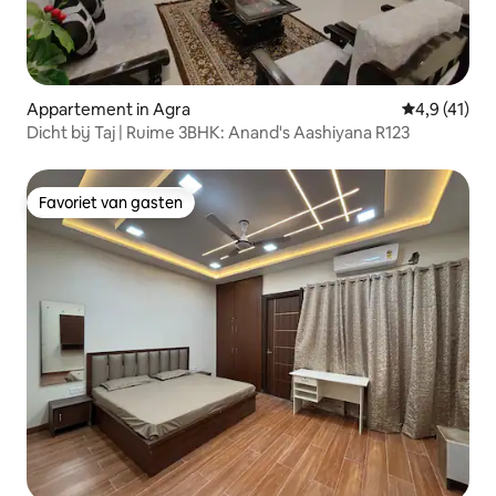
Appartement in Agra
Gemiddelde b
4,9 (41)
Dicht bij Taj | Ruime 3BHK: Anand's Aashiyana R123
Favoriet van gasten
Favoriet van gasten