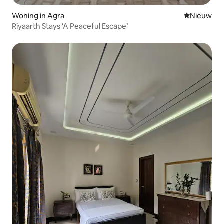
Woning in Agra
Nieuwe ac
Nieuw
Riyaarth Stays ‘A Peaceful Escape’