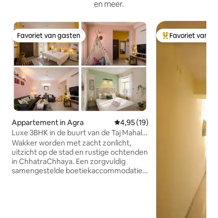
en meer.
Favoriet van gasten
Favoriet van g
Favoriet van gasten
Topfavoriet van 
Appartement in Agra
Gemiddelde beoordeling van 4,9
4,95 (19)
Luxe 3BHK in de buurt van de Taj Mahal |
Zwembad | Fitnessruimte | Uitzicht op
Wakker worden met zacht zonlicht,
de hemel
uitzicht op de stad en rustige ochtenden
in ChhatraChhaya. Een zorgvuldig
samengestelde boetiekaccommodatie
met 3 slaapkamers, ontworpen voor
gezinnen, stellen en reizigers die op
zoek zijn naar comfort op slechts enkele
minuten van de Taj Mahal. De ruimte
beschikt over stijlvolle slaapkamers, een