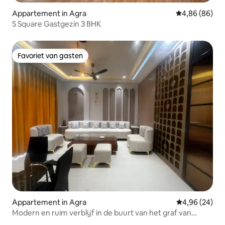
Appartement in Agra
Gemiddelde be
4,86 (86)
S Square Gastgezin 3 BHK
Favoriet van gasten
Favoriet van gasten
Appartement in Agra
Gemiddelde be
4,96 (24)
Modern en ruim verblijf in de buurt van het graf van
Akbar