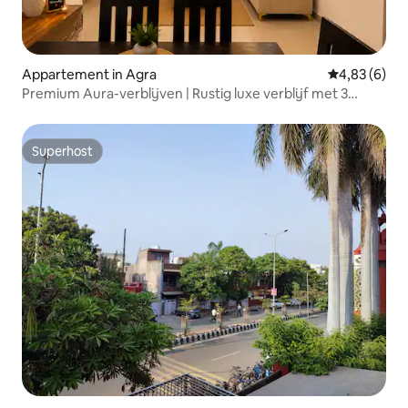
Appartement in Agra
Gemiddelde b
4,83 (6)
Premium Aura-verblijven | Rustig luxe verblijf met 3
slaapkamers
Superhost
Superhost