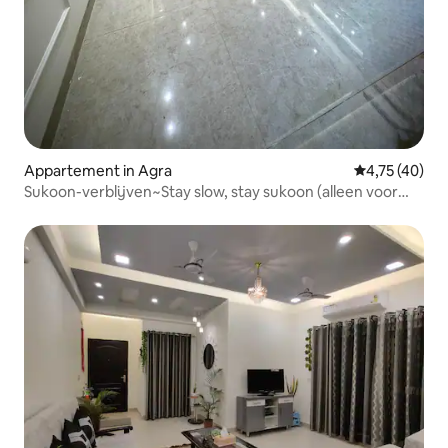
Appartement in Agra
Gemiddelde be
4,75 (40)
Sukoon-verblijven~Stay slow, stay sukoon (alleen voor
gezinnen)