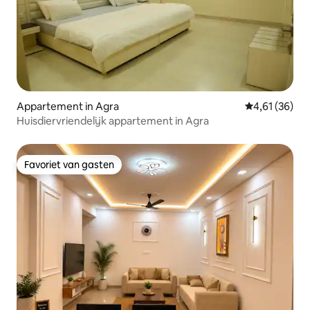
Appartement in Agra
Gemiddelde be
4,61 (36)
Huisdiervriendelijk appartement in Agra
Favoriet van gasten
Favoriet van gasten