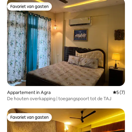
Favoriet van gasten
Favoriet van gasten
Appartement in Agra
Gemiddeld
5 (7)
De houten overkapping | toegangspoort tot de TAJ
Favoriet van gasten
Favoriet van gasten