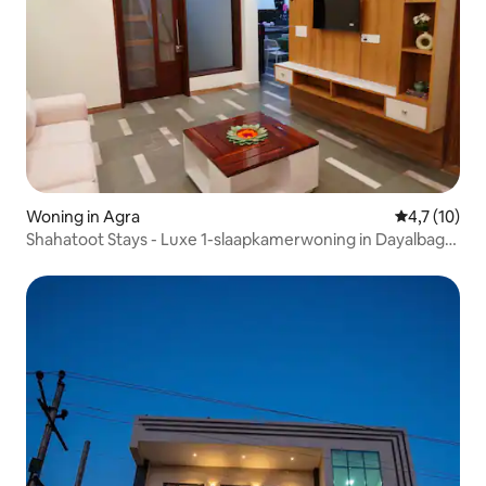
Woning in Agra
Gemiddelde b
4,7 (10)
Shahatoot Stays - Luxe 1-slaapkamerwoning in Dayalbagh,
Agra