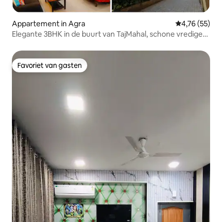
Appartement in Agra
Gemiddelde be
4,76 (55)
Elegante 3BHK in de buurt van TajMahal, schone vredige
samenleving
Favoriet van gasten
Favoriet van gasten