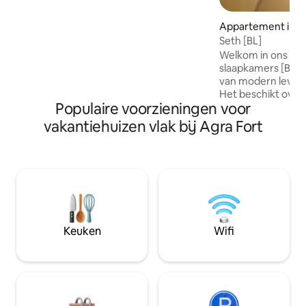
gezellige woonkamer, een functionele
keuken en balkons, allemaal zorgvuldig
Appartement in A
ingericht om een ontspannende
Seth [BL]
omgeving te creëren. Het appartement
Welkom in ons ap
combineert modern design met
slaapkamers [BL] 
huiselijk comfort en biedt een
van modern leven 
boetiekverblijf waar gasten tot rust
Het beschikt over
kunnen komen.
Populaire voorzieningen voor
een gemeenschap
perfect om te ont
vakantiehuizen vlak bij Agra Fort
time door te bren
ingerichte keuken
aangrenzende ba
contact op via
https://airbnb.co.i
9837240504/ (DIT IS GEEN LINK)
AFSTAND:- 1,5 km
km van de snelwe
Keuken
Wifi
500 meter van het
van het treinstation Gratis parke
geldautomaat 24/7