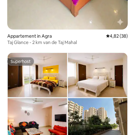
Appartement in Agra
Gemiddelde be
4,82 (38)
Taj Glance - 2 km van de Taj Mahal
Superhost
Superhost