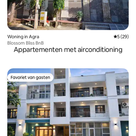
Woning in Agra
Gemiddelde
5 (29)
Blossom Bliss BnB
Appartementen met airconditioning
Favoriet van gasten
Favoriet van gasten