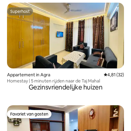
Superhost
Superhost
Appartement in Agra
Gemiddelde be
4,81 (32)
Homestay | 5 minuten rijden naar de Taj Mahal
Gezinsvriendelijke huizen
Favoriet van gasten
Favoriet van gasten