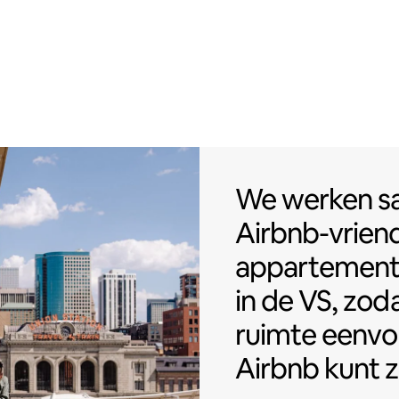
We werken sa
We werken 
Airbnb-vriend
appartemen
in de VS, zoda
ruimte eenvo
Airbnb kunt z