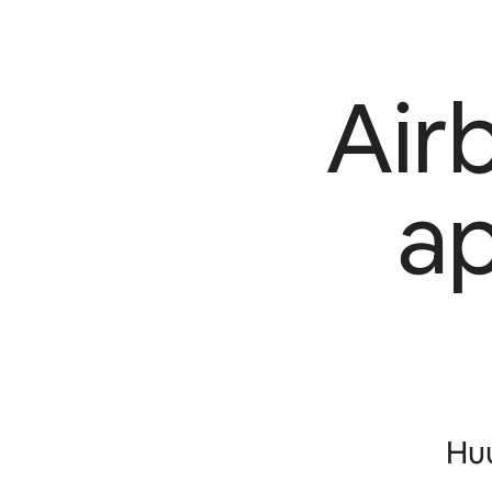
Air
a
Huu