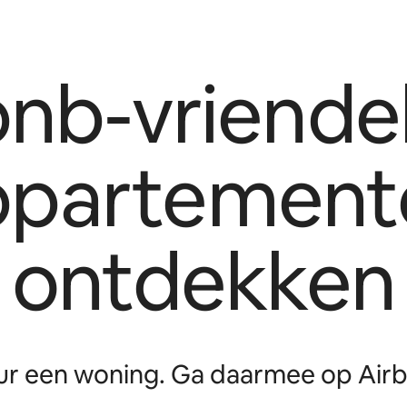
bnb-vriendel
ppartement
ontdekken
r een woning. Ga daarmee op Airb