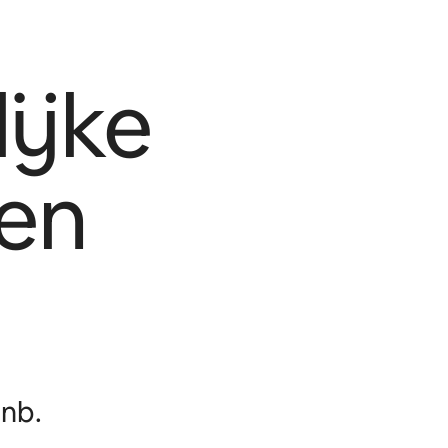
ijke
en
nb.