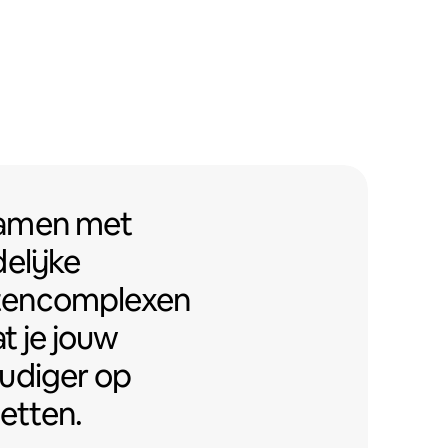
men met Airbnb-vriendelijke app
samen
met
elijke
tencomplexen
t je jouw
udiger op
etten.