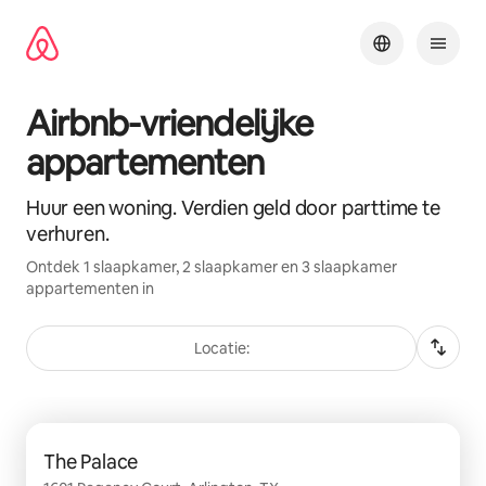
Ga
direct
naar
inhoud
Airbnb-vriendelijke
appartementen
Huur een woning. Verdien geld door parttime te
verhuren.
Ontdek 1 slaapkamer, 2 slaapkamer en 3 slaapkamer
appartementen in
Locatie:
0 van 0 items weergegeven
The Palace