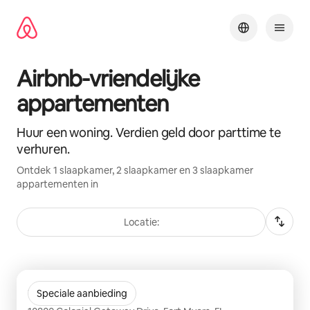
Ga
direct
naar
inhoud
Airbnb-vriendelijke
appartementen
Huur een woning. Verdien geld door parttime te
verhuren.
Ontdek 1 slaapkamer, 2 slaapkamer en 3 slaapkamer
appartementen in
Locatie:
0 van 0 items weergegeven
The Hendry
Speciale aanbieding