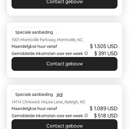
Contact gebouw
0 van 0 items weergegeven
District Collection
Speciale aanbieding
1001 Morrisville Parkway, Morrisville, NC
$ 1.505 USD
Maandelijkse huur vanaf
$ 391 USD
Gemiddelde inkomsten voor een week
Contact gebouw
0 van 0 items weergegeven
Columns at Wakefield
Speciale aanbieding
14114 Chriswick House Lane, Raleigh, NC
$ 1.089 USD
Maandelijkse huur vanaf
$ 518 USD
Gemiddelde inkomsten voor een week
Contact gebouw