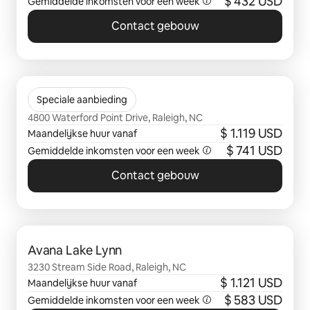
$ 432 USD
Gemiddelde inkomsten voor een week
Contact gebouw
0 van 0 items weergegeven
The Riley
Speciale aanbieding
4800 Waterford Point Drive, Raleigh, NC
$ 1.119 USD
Maandelijkse huur vanaf
$ 741 USD
Gemiddelde inkomsten voor een week
Contact gebouw
0 van 0 items weergegeven
Avana Lake Lynn
3230 Stream Side Road, Raleigh, NC
$ 1.121 USD
Maandelijkse huur vanaf
$ 583 USD
Gemiddelde inkomsten voor een week