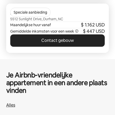
0 van 0 items weergegeven
Avana 55Twelve
Speciale aanbieding
5512 Sunlight Drive, Durham, NC
$ 1.162 USD
Maandelijkse huur vanaf
$ 447 USD
Gemiddelde inkomsten voor een week
Contact gebouw
Je Airbnb-vriendelijke
appartement in een andere plaats
vinden
Alles