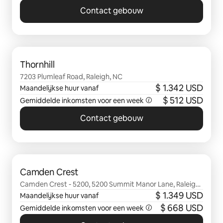
Contact gebouw
0 van 0 items weergegeven
Thornhill
7203 Plumleaf Road, Raleigh, NC
$ 1.342 USD
Maandelijkse huur vanaf
$ 512 USD
Gemiddelde inkomsten voor een week
Contact gebouw
0 van 0 items weergegeven
Camden Crest
Camden Crest - 5200, 5200 Summit Manor Lane, Raleigh,
NC
$ 1.349 USD
Maandelijkse huur vanaf
$ 668 USD
Gemiddelde inkomsten voor een week