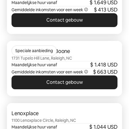
$ 1.649 USD
Maandelijkse huur vanaf
$ 413 USD
Gemiddelde inkomsten voor een week
Contact gebouw
0 van 0 items weergegeven
The Marlowe Lake Boone
Speciale aanbieding
1731 Tupelo Hill Lane, Raleigh, NC
$ 1.418 USD
Maandelijkse huur vanaf
$ 663 USD
Gemiddelde inkomsten voor een week
Contact gebouw
0 van 0 items weergegeven
Lenoxplace
1100 Lenoxplace Circle, Raleigh, NC
$ 1.044 USD
Maandelijkse huur vanaf