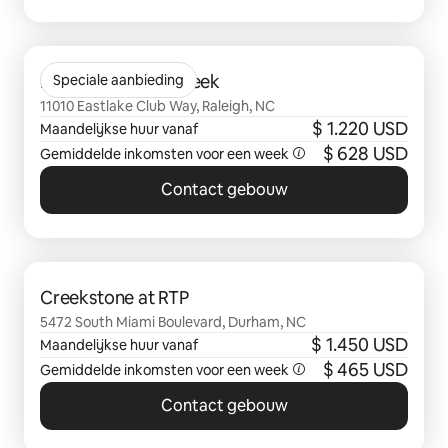
0 van 0 items weergegeven
Braxton at Brier Creek
Speciale aanbieding
11010 Eastlake Club Way, Raleigh, NC
$ 1.220 USD
Maandelijkse huur vanaf
$ 628 USD
Gemiddelde inkomsten voor een week
Contact gebouw
0 van 0 items weergegeven
Creekstone at RTP
5472 South Miami Boulevard, Durham, NC
$ 1.450 USD
Maandelijkse huur vanaf
$ 465 USD
Gemiddelde inkomsten voor een week
Contact gebouw