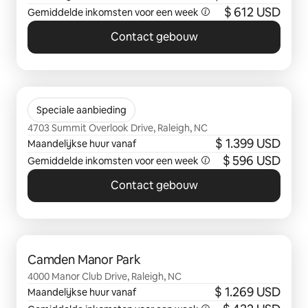
$ 612 USD
Gemiddelde inkomsten voor een week
Contact gebouw
0 van 0 items weergegeven
Camden Overlook
Speciale aanbieding
4703 Summit Overlook Drive, Raleigh, NC
$ 1.399 USD
Maandelijkse huur vanaf
$ 596 USD
Gemiddelde inkomsten voor een week
Contact gebouw
0 van 0 items weergegeven
Camden Manor Park
4000 Manor Club Drive, Raleigh, NC
$ 1.269 USD
Maandelijkse huur vanaf