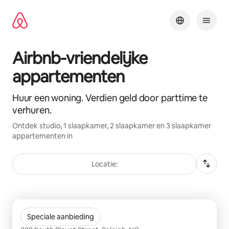
Ga
direct
naar
inhoud
Airbnb-vriendelijke
appartementen
Huur een woning. Verdien geld door parttime te
verhuren.
Ontdek studio, 1 slaapkamer, 2 slaapkamer en 3 slaapkamer
appartementen in
Locatie:
0 van 0 items weergegeven
Skyhouse Raleigh
Speciale aanbieding