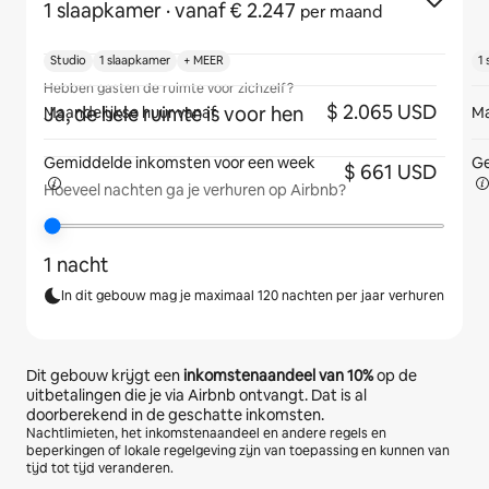
1 slaapkamer
· vanaf € 2.247
per maand
Studio
1 slaapkamer
+ MEER
1
Hebben gasten de ruimte voor zichzelf?
$ 2.065 USD
Ja, de hele ruimte is voor hen
Maandelijkse huur vanaf
Ma
Gemiddelde inkomsten voor een
week
Ge
$ 661 USD
Hoeveel nachten ga je verhuren op Airbnb?
1 nacht
In dit gebouw mag je maximaal 120 nachten per jaar verhuren
Dit gebouw krijgt een
inkomstenaandeel van
10%
op de
uitbetalingen die je via Airbnb ontvangt. Dat is al
doorberekend in de geschatte inkomsten.
Nachtlimieten, het inkomstenaandeel en andere regels en
beperkingen of lokale regelgeving zijn van toepassing en kunnen van
tijd tot tijd veranderen.