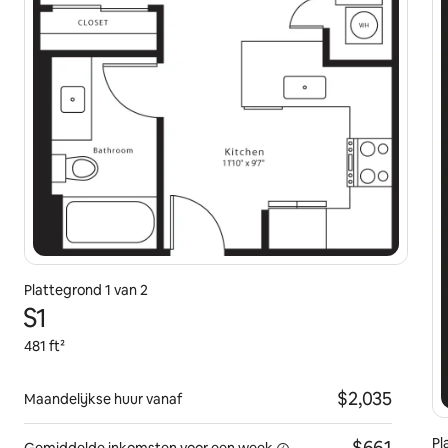
Plattegrond 1 van 2
S1
481 ft²
$2,035
Maandelijkse huur vanaf
Pl
$661