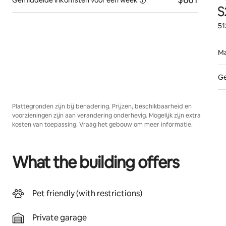
Gemiddelde inkomsten voor een
week
S
51
Ma
Ge
Plattegronden zijn bij benadering. Prijzen, beschikbaarheid en
voorzieningen zijn aan verandering onderhevig. Mogelijk zijn extra
kosten van toepassing. Vraag het gebouw om meer informatie.
What the building offers
Pet friendly (with restrictions)
Private garage