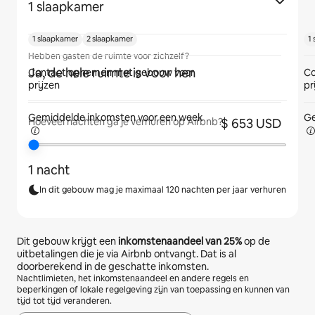
1 slaapkamer
1 slaapkamer
2 slaapkamer
1
Hebben gasten de ruimte voor zichzelf?
Ja, de hele ruimte is voor hen
Contact opnemen met gebouw voor
Co
prijzen
pr
Gemiddelde inkomsten voor een
week
Ge
$ 653 USD
Hoeveel nachten ga je verhuren op Airbnb?
1 nacht
In dit gebouw mag je maximaal 120 nachten per jaar verhuren
Dit gebouw krijgt een
inkomstenaandeel van
25%
op de
uitbetalingen die je via Airbnb ontvangt. Dat is al
doorberekend in de geschatte inkomsten.
Nachtlimieten, het inkomstenaandeel en andere regels en
beperkingen of lokale regelgeving zijn van toepassing en kunnen van
tijd tot tijd veranderen.