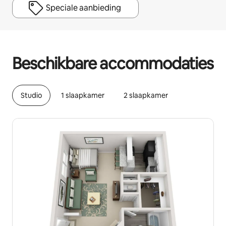
Speciale aanbieding
Je potentiële inkomsten zijn €482 per maand
Beschikbare accommodaties
Studio
1 slaapkamer
2 slaapkamer