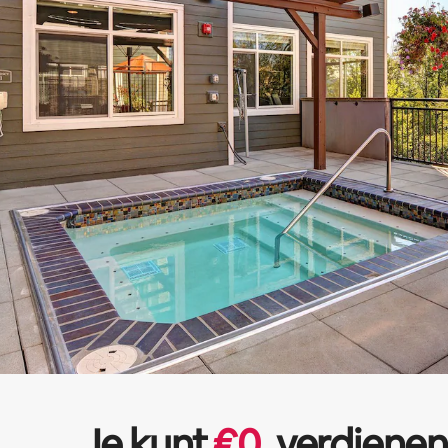
Je kunt
€
0
verdienen