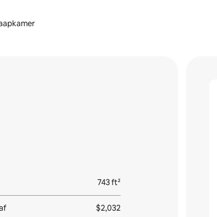
laapkamer
743 ft²
af
$2,032