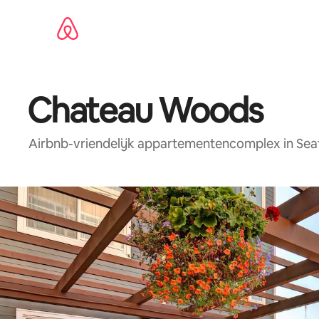
Ga
direct
naar
inhoud
Chateau Woods
Airbnb-vriendelijk appartementencomplex in Seat