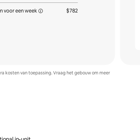
n voor een
week
$782
 extra kosten van toepassing. Vraag het gebouw om meer
ional in-unit