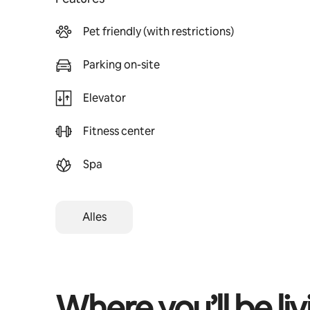
Pet friendly (with restrictions)
Parking on-site
Elevator
Fitness center
Spa
Alles
Where you’ll be liv