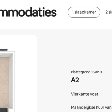
ommodaties
1 slaapkamer
2 s
Plattegrond 1 van 3
A2
Vierkante voet
Maandelijkse huur van