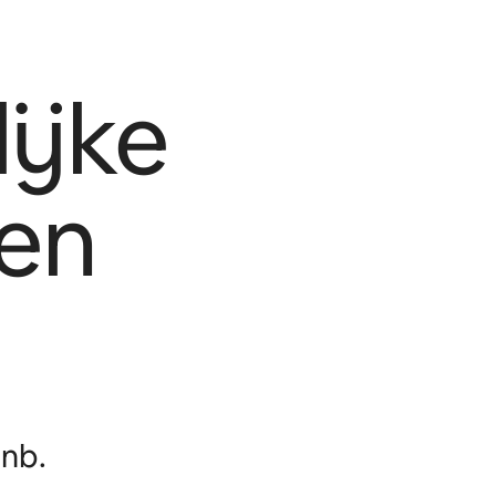
ijke
en
nb.