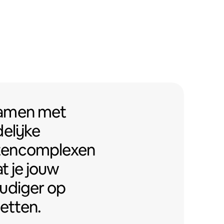
men met Airbnb-vriendelijke app
samen
met
elijke
tencomplexen
t je jouw
udiger op
etten.