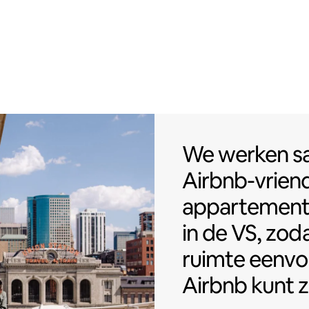
We werken sa
We werken 
Airbnb-vriend
appartemen
in de VS, zoda
ruimte eenvo
Airbnb kunt z