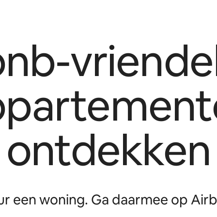
bnb-vriendel
ppartement
ontdekken
r een woning. Ga daarmee op Airb