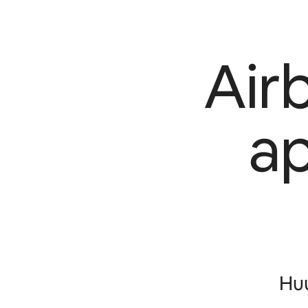
Air
a
Huu