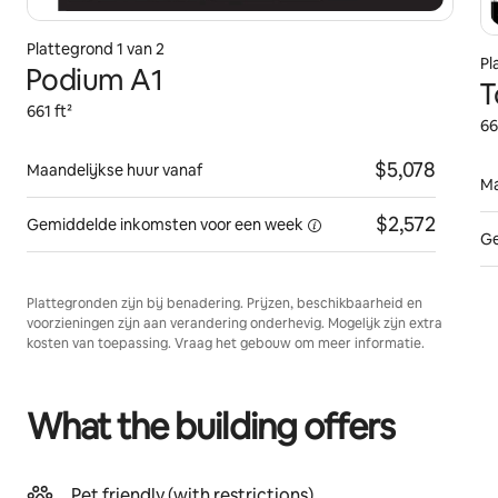
Plattegrond 1 van 2
Pl
Podium A1
T
661 ft²
66
$5,078
Maandelijkse huur vanaf
Ma
$2,572
Gemiddelde inkomsten voor een
week
Ge
Plattegronden zijn bij benadering. Prijzen, beschikbaarheid en
voorzieningen zijn aan verandering onderhevig. Mogelijk zijn extra
kosten van toepassing. Vraag het gebouw om meer informatie.
What the building offers
Pet friendly (with restrictions)