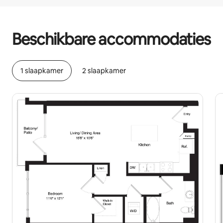
Je potentiële inkomsten zijn €2226 per maand
Beschikbare accommodaties
1 slaapkamer
2 slaapkamer