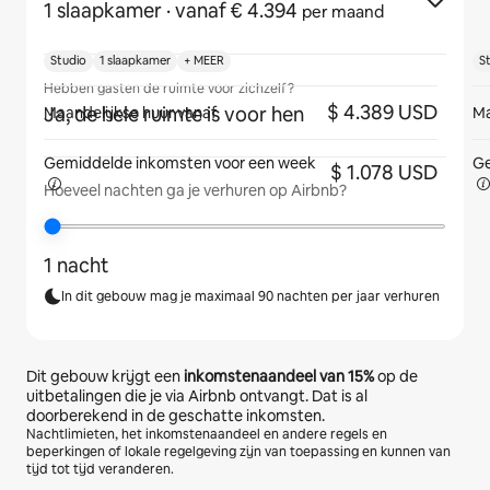
1 slaapkamer
· vanaf € 4.394
per maand
Studio
1 slaapkamer
+ MEER
S
Hebben gasten de ruimte voor zichzelf?
$ 4.389 USD
Ja, de hele ruimte is voor hen
Maandelijkse huur vanaf
Ma
Gemiddelde inkomsten voor een
week
Ge
$ 1.078 USD
Hoeveel nachten ga je verhuren op Airbnb?
1 nacht
In dit gebouw mag je maximaal 90 nachten per jaar verhuren
Dit gebouw krijgt een
inkomstenaandeel van
15%
op de
uitbetalingen die je via Airbnb ontvangt. Dat is al
doorberekend in de geschatte inkomsten.
Nachtlimieten, het inkomstenaandeel en andere regels en
beperkingen of lokale regelgeving zijn van toepassing en kunnen van
tijd tot tijd veranderen.