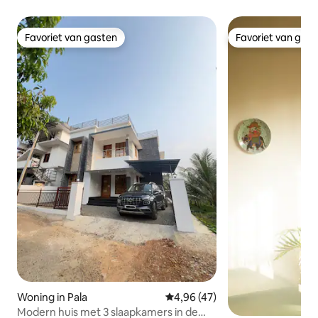
Favoriet van gasten
Favoriet van gas
Favoriet van gasten
Favoriet van gas
Woning in Pala
Gemiddelde beoordeling van 4,9
4,96 (47)
Modern huis met 3 slaapkamers in de