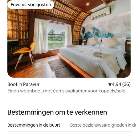
Favoriet van gasten
Favoriet van gasten
Boot in Paravur
Gemiddelde be
4,94 (36)
Eigen woonboot met één slaapkamer voor koppels/solo
Bestemmingen om te verkennen
Bestemmingen in de buurt
Beste bezienswaardigheden in de