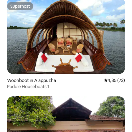
Superhost
Superhost
Woonboot in Alappuzha
Gemiddelde be
4,85 (72)
Paddle Houseboats 1