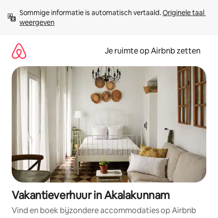
Ga
Sommige informatie is automatisch vertaald. 
Originele taal 
direct
weergeven
naar
inhoud
Je ruimte op Airbnb zetten
Vakantieverhuur in Akalakunnam
Vind en boek bijzondere accommodaties op Airbnb