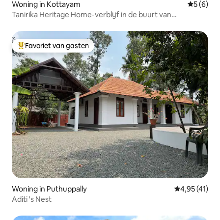
Woning in Kottayam
Gemiddeld
5 (6)
Tanirika Heritage Home-verblijf in de buurt van
Kumarakom.
Favoriet van gasten
Topfavoriet van gasten
Woning in Puthuppally
Gemiddelde be
4,95 (41)
Aditi 's Nest