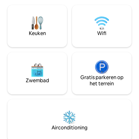
van het iconische Gizeh-plateau.
nieuw en modern. 
Hierdoor is het een van de meest
van/naar de luchth
handige verblijven met uitzicht op de
dienst voor het org
piramides in Caïro. De ruimte is
toeristische rondl
zorgvuldig ontworpen en nieuw
Egypte. Er is ook 
ingericht en combineert modern
dak van het gebou
Keuken
Wifi
comfort met een onvergetelijk
worden geserveer
landschap. Je perfecte Egyptische
ervaring begint hier.
Gratis parkeren op
Zwembad
het terrein
Airconditioning