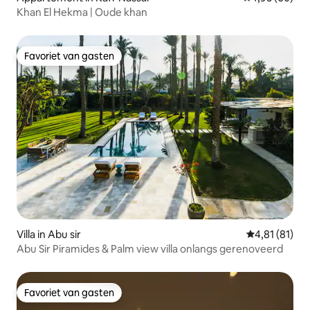
Khan El Hekma | Oude khan
Favoriet van gasten
Favoriet van gasten
Villa in Abu sir
Gemiddelde be
4,81 (81)
Abu Sir Piramides & Palm view villa onlangs gerenoveerd
Favoriet van gasten
Favoriet van gasten