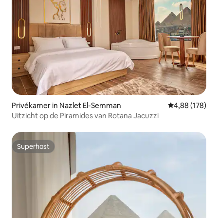
Privékamer in Nazlet El-Semman
Gemiddelde beo
4,88 (178)
Uitzicht op de Piramides van Rotana Jacuzzi
Superhost
Superhost