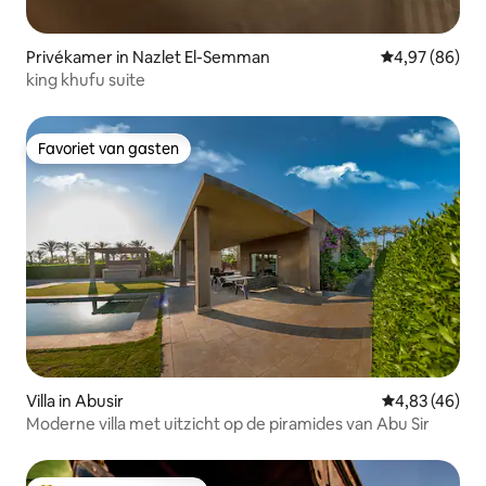
Privékamer in Nazlet El-Semman
Gemiddelde be
4,97 (86)
king khufu suite
Favoriet van gasten
Favoriet van gasten
Villa in Abusir
Gemiddelde be
4,83 (46)
Moderne villa met uitzicht op de piramides van Abu Sir