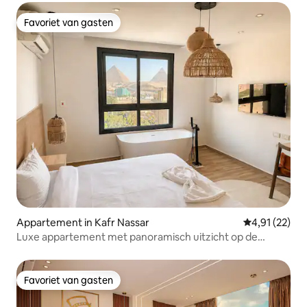
Favoriet van gasten
Favoriet van gasten
Appartement in Kafr Nassar
Gemiddelde be
4,91 (22)
Luxe appartement met panoramisch uitzicht op de
PIRAMIDES en een PARELTJE
Favoriet van gasten
Favoriet van gasten