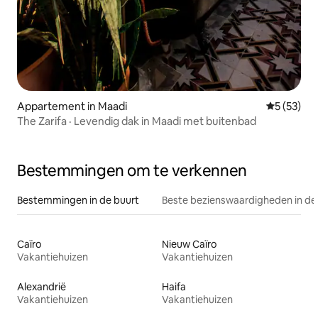
Appartement in Maadi
Gemiddelde
5 (53)
The Zarifa · Levendig dak in Maadi met buitenbad
Bestemmingen om te verkennen
Bestemmingen in de buurt
Beste bezienswaardigheden in de
Caïro
Nieuw Caïro
Vakantiehuizen
Vakantiehuizen
Alexandrië
Haifa
Vakantiehuizen
Vakantiehuizen