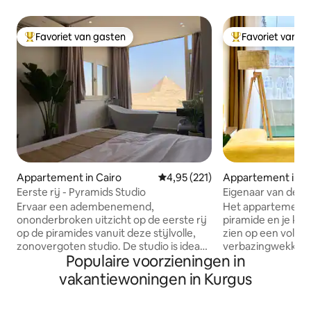
Favoriet van gasten
Favoriet van g
Topfavoriet van gasten
Topfavoriet van 
Appartement in Cairo
Gemiddelde beoordeling van 4,95
4,95 (221)
Appartement in Nazlet Al B
atran , Al Haram
Eerste rij - Pyramids Studio
Eigenaar van de p
Ervaar een adembenemend,
Het appartement li
ononderbroken uitzicht op de eerste rij
piramide en je kun
op de piramides vanuit deze stijlvolle,
zien op een volled
zonovergoten studio. De studio is ideaal
verbazingwekkende
Populaire voorzieningen in
gelegen direct aan de hoofdweg met
diensten eromheen
gemakkelijke toegang en bevindt zich
dicht bij de toeris
vakantiewoningen in Kurgus
direct naast het Grote Egyptische
nieuwe museum. D
Museum en op slechts enkele minuten
comfortabel en rust