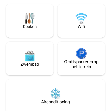
belangrijkste bezienswaardigheden van
grootste strand in
de stad verblijven. De echte aanwinst
meter van het sta
van dit appartement? De privétuin van
meter van winkels
40 m ²! Een zeldzame ruimte in Algiers
waar je kunt ontspannen of een maaltijd
in de buitenlucht kunt delen.
Keuken
Wifi
Gratis parkeren op
Zwembad
het terrein
Airconditioning