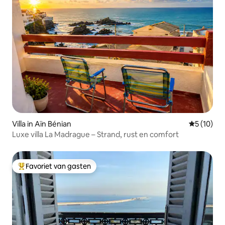
Villa in Aïn Bénian
Gemiddelde
5 (10)
Luxe villa La Madrague – Strand, rust en comfort
Favoriet van gasten
Topfavoriet van gasten