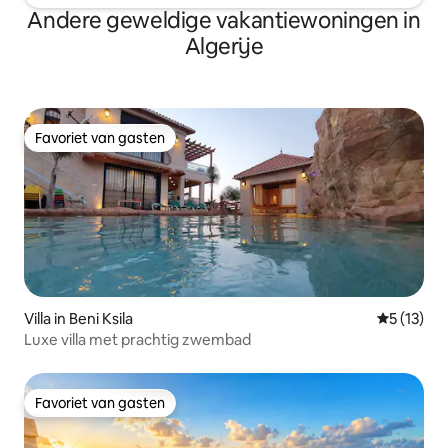
Andere geweldige vakantiewoningen in
Algerije
Favoriet van gasten
Favoriet van gasten
Villa in Beni Ksila
Gemiddelde
5 (13)
Luxe villa met prachtig zwembad
Favoriet van gasten
Favoriet van gasten