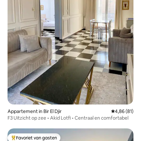
Appartement in Bir El Djir
Gemiddelde be
4,86 (81)
F3 Uitzicht op zee • Akid Lotfi • Centraal en comfortabel
Favoriet van gasten
Topfavoriet van gasten