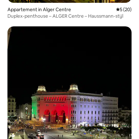
Appartement in Alger Centre
Gemiddelde
5 (20)
Duplex-penthouse – ALGER Centre – Haussmann-stijl