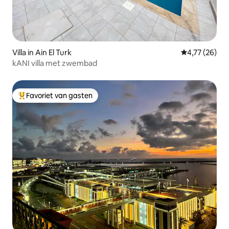
Villa in Ain El Turk
Gemiddelde be
4,77 (26)
kANI villa met zwembad
Favoriet van gasten
Topfavoriet van gasten