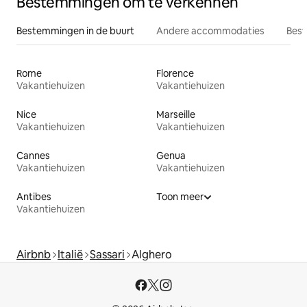
Bestemmingen om te verkennen
Bestemmingen in de buurt
Andere accommodaties
Best
Rome
Florence
Vakantiehuizen
Vakantiehuizen
Nice
Marseille
Vakantiehuizen
Vakantiehuizen
Cannes
Genua
Vakantiehuizen
Vakantiehuizen
Antibes
Toon meer
Vakantiehuizen
Airbnb
Italië
Sassari
Alghero