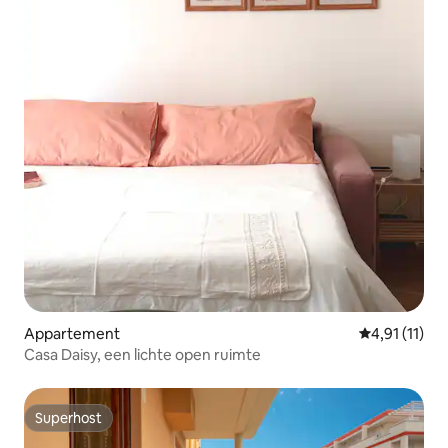
Appartement
Gemiddelde b
4,91 (11)
Casa Daisy, een lichte open ruimte
Superhost
Superhost