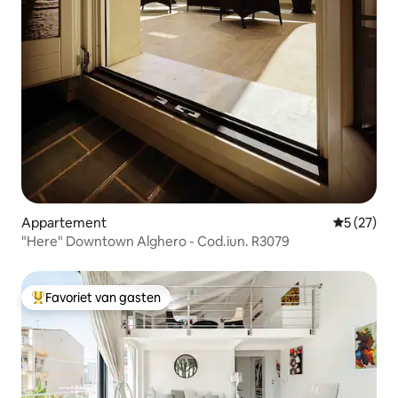
Appartement
Gemiddelde
5 (27)
"Here" Downtown Alghero - Cod.iun. R3079
Favoriet van gasten
Topfavoriet van gasten