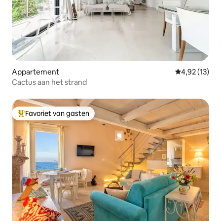
Appartement
Gemiddelde be
4,92 (13)
Cactus aan het strand
Favoriet van gasten
Topfavoriet van gasten