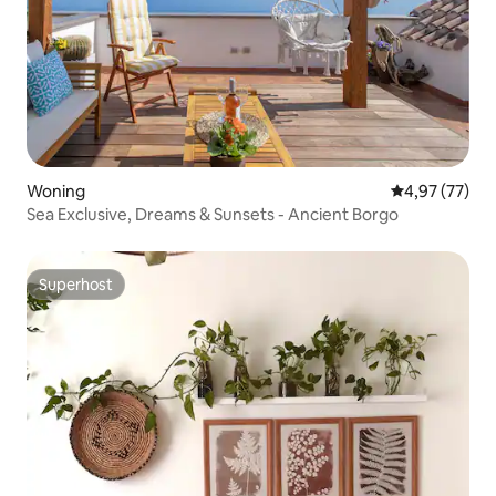
Woning
Gemiddelde be
4,97 (77)
Sea Exclusive, Dreams & Sunsets - Ancient Borgo
Superhost
Superhost