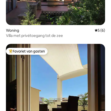
Woning
Gemiddeld
5 (6)
Villa met privétoegang tot de zee
Favoriet van gasten
Topfavoriet van gasten