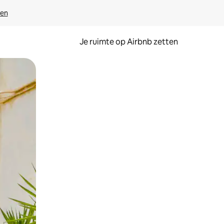
ven
Je ruimte op Airbnb zetten
ken of swipen.