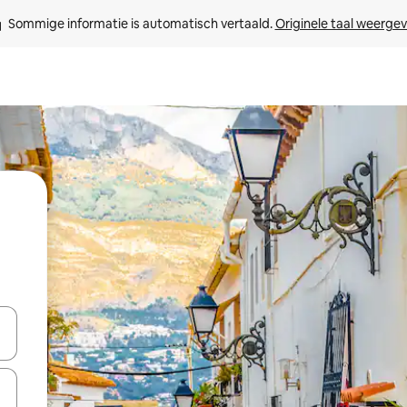
Sommige informatie is automatisch vertaald. 
Originele taal weerge
een keuze met je de pijltjestoetsen omhoog en omlaag, óf door te tik