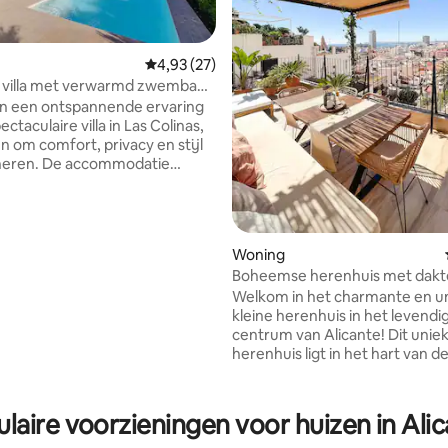
eling van 5 uit 5, 4 recensies
Gemiddelde beoordeling van 4,93 uit 5, 27 r
4,93 (27)
e villa met verwarmd zwembad
inas
n een ontspannende ervaring
ectaculaire villa in Las Colinas,
 om comfort, privacy en stijl
neren. De accommodatie
 over een buitenzwembad
door een ruim zonneterras
oelen, evenals een
erd terras met een barbecue,
Woning
oor buiten dineren en
Boheemse herenhuis met dakte
elijke momenten onder de zon.
de oude stad
Welkom in het charmante en u
 plek om los te koppelen, te
kleine herenhuis in het levend
n en te genieten van een
centrum van Alicante! Dit unieke
f langer verblijf in een
herenhuis ligt in het hart van d
e, rustige omgeving omgeven
stad en biedt een adembenem
atuur.
uitzicht op de stad en de Midde
Zee. Op een steenworp afstand
laire voorzieningen voor huizen in Ali
het beroemde kasteel van San