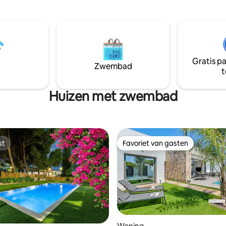
Barbara, het strand, evenals ba
restaurants en winkels. Stap n
en ontdek een Boheems interie
toon zet voor een geweldige va
Comfortabel geschikt voor 2, 
maximaal 4 gasten zijn welkom
Gratis p
Zwembad
t
Huizen met zwembad
st
Favoriet van gasten
st
Favoriet van gasten
Woning