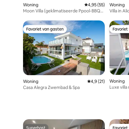
Woning
Gemiddelde beoordeling
4,95 (55)
Woning
Moon Villa (geklimatiseerde Ppool-BBQ-
Villa in A
Wifi-Parking)
Favoriet van gasten
Favoriet
Favoriet van gasten
Favoriet
Woning
Woning
Gemiddelde beoordeli
4,9 (21)
Luxe vill
Casa Alegra Zwembad & Spa
solarium
Superhost
Favoriet