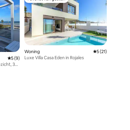
Favoriet van gasten
Woning
Gemiddelde beoorde
5 (21)
Luxe Villa Casa Eden in Rojales
Gemiddelde beoordeling van 5 uit 5, 9 recensies
5 (9)
zicht, 3
recensies