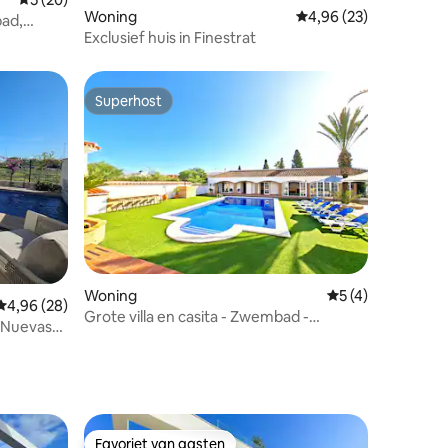
recensies
Woning
Gemiddelde beoordelin
4,96 (23)
bad,
Exclusief huis in Finestrat
Superhost
Superhost
ecensies
Woning
Gemiddelde beoord
5 (4)
Gemiddelde beoordeling van 4,96 uit 5, 28 recensies
4,96 (28)
Grote villa en casita - Zwembad -
 Nuevas
Spelletjeskamer (PMT28)
Favoriet van gasten