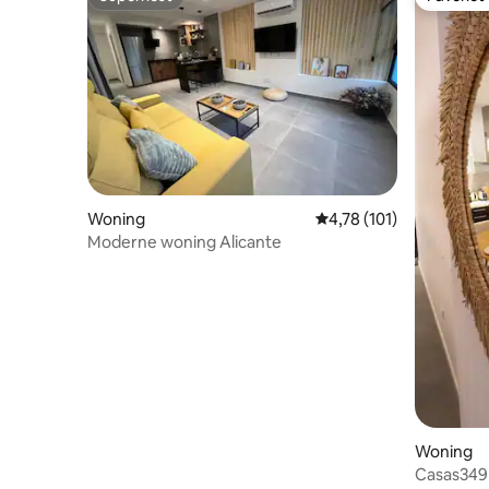
Superhost
Favoriet
Woning
Gemiddelde beoordeling
4,78 (101)
Moderne woning Alicante
Woning
Casas349h