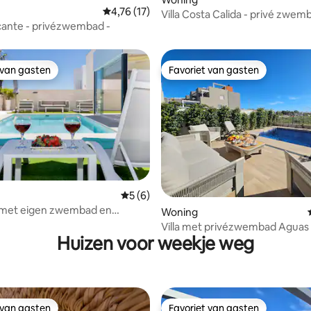
 van 4,95 uit 5, 55 recensies
Gemiddelde beoordeling van 4,76 uit 5, 17 
4,76 (17)
Villa Costa Calida - privé zwem
licante - privézwembad -
vlakbij zee
 van gasten
Favoriet van gasten
 van gasten
Favoriet van gasten
Gemiddelde beoordeling van 5 uit 5, 6 r
5 (6)
ng van 4,9 uit 5, 21 recensies
a met eigen zwembad en
Woning
Villa met privézwembad Aguas
Huizen voor weekje weg
Torrevieja
 van gasten
Favoriet van gasten