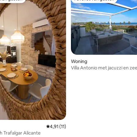
 van gasten
Favoriet van gasten
 van 4,78 uit 5, 101 recensies
Woning
Villa Antonio met jacuzzi en zee
kamers
Gemiddelde beoordeling van 4,91 uit 5, 11 
4,91 (11)
 Trafalgar Alicante