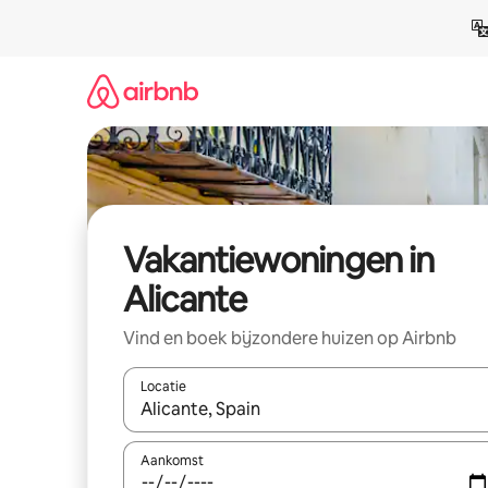
Ga
direct
naar
inhoud
Vakantiewoningen in
Alicante
Vind en boek bijzondere huizen op Airbnb
Locatie
Wanneer er suggesties beschikbaar zijn, maak je 
Aankomst