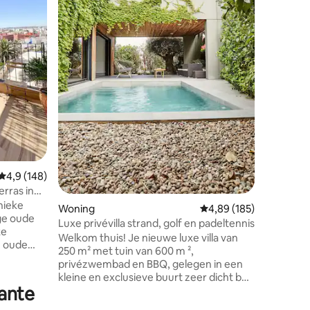
(waarvan
een ver
open haa
ecensies
Netflix, 
minuten 
voetbalve
kamers, 
aircondit
zes badk
Gemiddelde beoordeling van 4,9 uit 5, 148 recensies
4,9 (148)
rras in
nieke
Woning
Gemiddelde beoordeling
4,89 (185)
ige oude
Luxe privévilla strand, golf en padeltennis
Welkom thuis! Je nieuwe luxe villa van
e oude
250 m² met tuin van 600 m ²,
end
privézwembad en BBQ, gelegen in een
llandse
kleine en exclusieve buurt zeer dicht bij
 vind je
cante
het strand. Het smaakvolle en exclusieve
ta
interieur en meubilair nodigen u uit om,