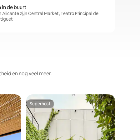
in de buurt
 Alicante zijn Central Market, Teatro Principal de
stiguet
theid en nog veel meer.
Woning
Superhost
Favorie
Superhost
Favorie
Luxe Vill
Luxe Villa
minuten 
zeer goe
en vrede 
ruimte v