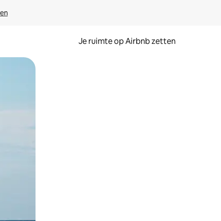
ven
Je ruimte op Airbnb zetten
ken of swipen.