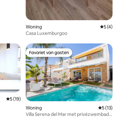
Woning
Gemiddelde beoord
5 (4)
Casa Luxemburgoo
Favoriet van gasten
Favoriet van gasten
Gemiddelde beoordeling van 5 uit 5, 19 recensies
5 (19)
Woning
Gemiddelde beoorde
5 (13)
recensies
Villa Serena del Mar met privézwembad
(HHH)