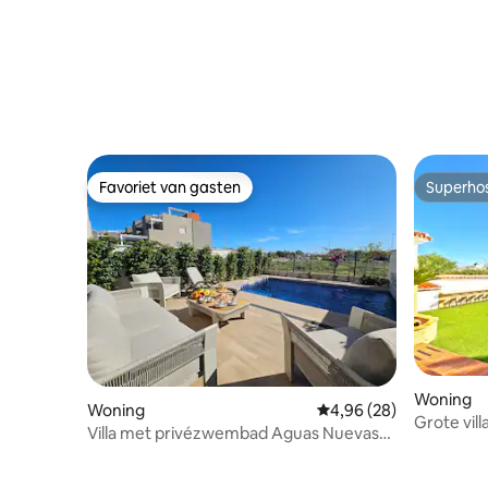
Favoriet van gasten
Superho
Favoriet van gasten
Superho
Woning
Woning
Gemiddelde beoordeling
4,96 (28)
Grote vil
Villa met privézwembad Aguas Nuevas
Spelletje
Torrevieja