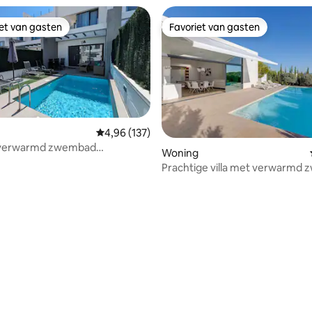
iet van gasten
Favoriet van gasten
iet van gasten
Favoriet van gasten
Gemiddelde beoordeling van 4,96 uit 5, 137 r
4,96 (137)
t verwarmd zwembad
Woning
n/La Zenia
Prachtige villa met verwarmd
 van 4,92 uit 5, 157 recensies
in Las Colinas