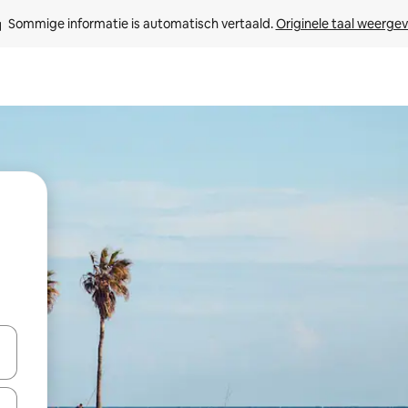
Sommige informatie is automatisch vertaald. 
Originele taal weerge
een keuze met je de pijltjestoetsen omhoog en omlaag, óf door te tik