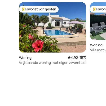
Favoriet van gasten
Favor
Topfavoriet van gasten
Topfavor
Woning
Villa me
Villamarti
Woning
Gemiddelde beoordeling
4,92 (157)
Vrijstaande woning met eigen zwembad