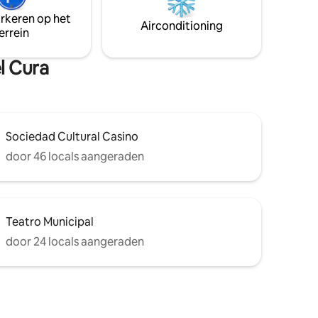
and.
toevoegen. We hebben kennisgeving
arkeren op het
eningen
nodig.
Airconditioning
errein
en luxe
 hart van
l Cura
Sociedad Cultural Casino
door 46 locals aangeraden
Teatro Municipal
door 24 locals aangeraden