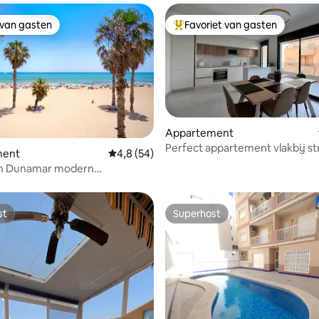
 van gasten
Favoriet van gasten
 van gasten
Topfavoriet van gasten
Appartement
Perfect appartement vlakbij st
ing van 5 uit 5, 30 recensies
ment
Gemiddelde beoordeling van 4,8 uit 5, 54 r
4,8 (54)
parkeerplaats
n Dunamar modern
ent met garage
st
Superhost
st
Superhost