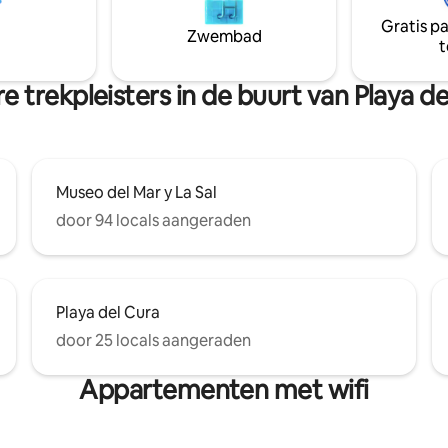
inchecken is er een 24-
op slechts een steenworp afst
Gratis p
l in de buurt. In de omgeving is
Restaurants, winkels en voorzi
Zwembad
t
orme selectie van restaurants,
op loopafstand. Een kans om e
rhuur. Het centrum ligt op 10
woning aan zee te huren in het
open.
Torrevieja!
e trekpleisters in de buurt van Playa de
Museo del Mar y La Sal
door 94 locals aangeraden
Playa del Cura
door 25 locals aangeraden
Appartementen met wifi