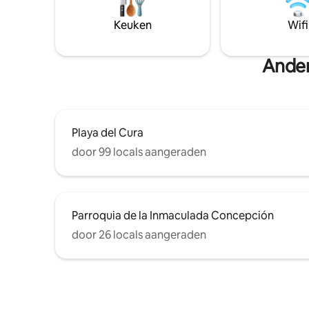
Voor laat 
zonsondergang. Ideaal voor koppels:
uurswinke
Keuken
Wifi
ochtendkoffie met uitzicht, stranddagen
er een en
voor de deur en warme avonden onder
scooterve
de open hemel.
minuten l
Ander
Playa del Cura
door 99 locals aangeraden
Parroquia de la Inmaculada Concepción
door 26 locals aangeraden