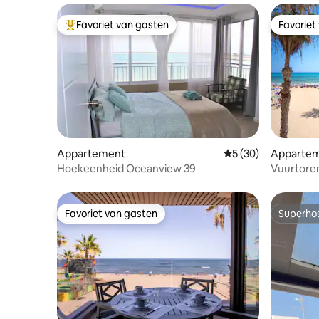
Favoriet van gasten
Favoriet
Topfavoriet van gasten
Favoriet
Appartement
Gemiddelde beoordel
5 (30)
Apparte
Hoekeenheid Oceanview 39
Vuurtore
appartem
Favoriet van gasten
Superho
Favoriet van gasten
Superho