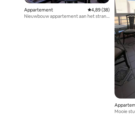
Appartement
Gemiddelde beoordeling
4,89 (38)
Nieuwbouw appartement aan het strand
van La Mata
Apparte
Mooie st