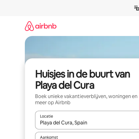
Ga
direct
naar
inhoud
Huisjes in de buurt van
Playa del Cura
Boek unieke vakantieverblijven, woningen en
meer op Airbnb
Locatie
Wanneer er suggesties beschikbaar zijn, maak je 
Aankomst