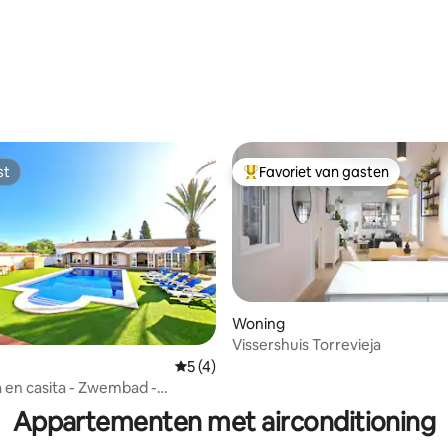
st
Favoriet van gasten
st
Topfavoriet van gasten
Woning
Vissershuis Torrevieja
Gemiddelde beoordeling van 5 uit 5, 4 
5 (4)
 van 4,96 uit 5, 28 recensies
la en casita - Zwembad -
skamer (PMT28)
Appartementen met airconditioning