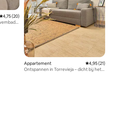
Gemiddelde beoordeling van 4,75 uit 5, 20 recensies
4,75 (20)
zwembad
Appartement
Gemiddelde beoordelin
4,95 (21)
Ontspannen in Torrevieja – dicht bij het
strand en modern
ecensies