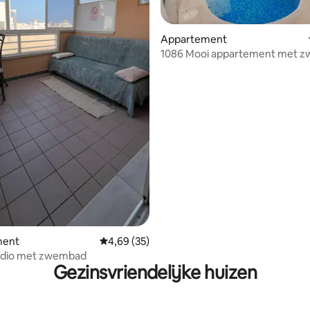
 van 4,89 uit 5, 38 recensies
Appartement
1086 Mooi appartement met 
op 350 m van het strand
ment
Gemiddelde beoordeling van 4,69 uit 5, 35 r
4,69 (35)
udio met zwembad
Gezinsvriendelijke huizen