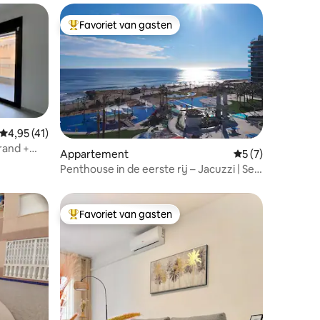
Favoriet van gasten
Topfavoriet van gasten
Gemiddelde beoordeling van 4,95 uit 5, 41 recensies
4,95 (41)
rand +
ecensies
Appartement
Gemiddelde beoord
5 (7)
Penthouse in de eerste rij – Jacuzzi | Sea
Senses
Favoriet van gasten
Topfavoriet van gasten