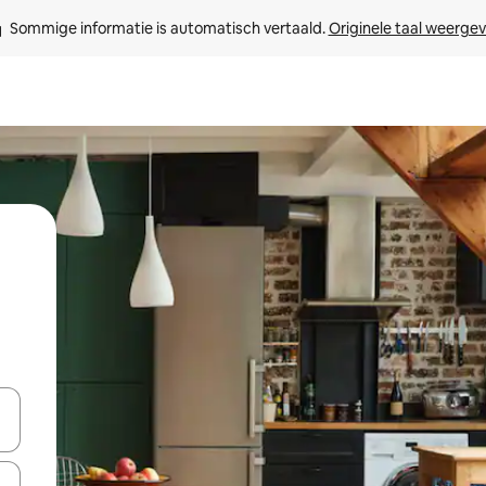
Sommige informatie is automatisch vertaald. 
Originele taal weerge
een keuze met je de pijltjestoetsen omhoog en omlaag, óf door te tik