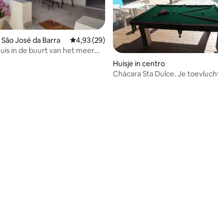
 São José da Barra
Gemiddelde beoordeling van 4,93 uit 5, 29 r
4,93 (29)
uis in de buurt van het meer
as/MG
Huisje in centro
ling van 5 uit 5, 44 recensies
Chácara Sta Dulce. Je toevluch
de Zee van de Mijnen