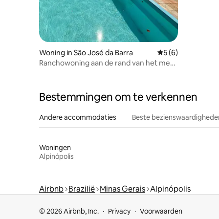
Woning in São José da Barra
Gemiddelde beoord
5 (6)
Ranchowoning aan de rand van het meer
van Furnas, met zwembad
Bestemmingen om te verkennen
Andere accommodaties
Beste bezienswaardigheden
Woningen
Alpinópolis
Airbnb
Brazilië
Minas Gerais
Alpinópolis
© 2026 Airbnb, Inc.
Privacy
Voorwaarden