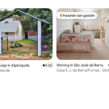
Favoriet van gasten
Topfavoriet van gasten
Woning in São José da Barra
sje in Alpinópolis
Gemiddelde beoordeling van 5 uit 5, 6 r
5 (6)
Casa S. J. da Barra/Furnas - Dich
a Verde
Capitool