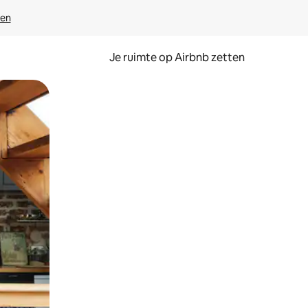
ven
Je ruimte op Airbnb zetten
ken of swipen.