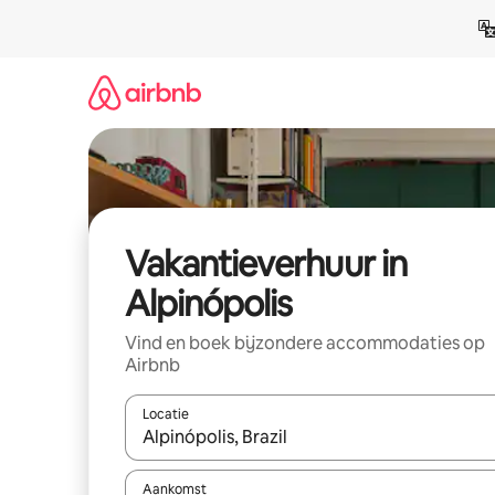
Ga
direct
naar
inhoud
Vakantieverhuur in
Alpinópolis
Vind en boek bijzondere accommodaties op
Airbnb
Locatie
Wanneer er suggesties beschikbaar zijn, maak je 
Aankomst