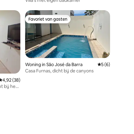
Villa’s met eigen badkamer
Favoriet van gasten
Favoriet van gasten
Woning in São José da Barra
Gemiddelde beoord
5 (6)
Casa Furnas, dicht bij de canyons
Gemiddelde beoordeling van 4,92 uit 5, 38 recensies
4,92 (38)
ecensies
t bij het