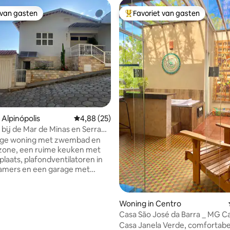
 van gasten
Favoriet van gasten
 van gasten
Topfavoriet van gasten
 Alpinópolis
Gemiddelde beoordeling van 4,88 uit 5, 25 r
4,88 (25)
 bij de Mar de Minas en Serra
ra
tige woning met zwembad en
zone, een ruime keuken met
laats, plafondventilatoren in
kamers en een garage met
or twee auto's, gedeeld met de
van de woning en onder
ud van
 van 4,88 uit 5, 34 recensies
Woning in Centro
eermogelijkheden. Gelegen in
Casa São José da Barra _ MG Ca
e wijk van Alpinópolis, dicht bij
met jacuzzi
Casa Janela Verde, comfortabel
 het tentoonstellingspark, in