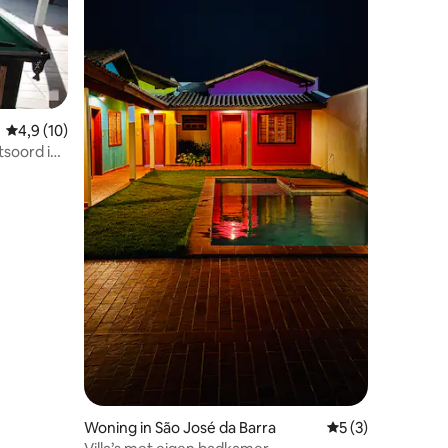
ecensies
Gemiddelde beoordeling van 4,9 uit 5, 10 recensies
4,9 (10)
tsoord in
Woning in São José da Barra
Gemiddelde beoord
5 (3)