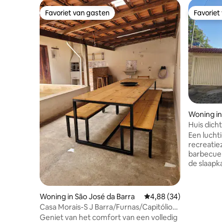
Favoriet van gasten
Favoriet
Favoriet van gasten
Favoriet
Woning in
Huis dicht
da Canast
Een luch
recreatie
barbecuep
de slaap
plaats vo
eigenaar 
voorbeho
Woning in São José da Barra
Gemiddelde beoordeling
4,88 (34)
manoeuvr
Casa Morais-S J Barra/Furnas/Capitólio-
de central
Wifi 400 mb
Geniet van het comfort van een volledig
pleinen en