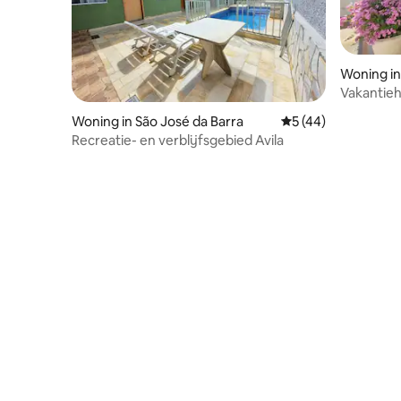
Woning in
Vakantieh
van Furn
Woning in São José da Barra
Gemiddelde beoorde
5 (44)
Recreatie- en verblijfsgebied Avila