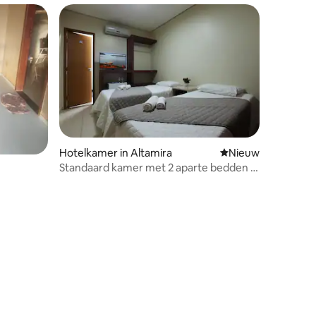
Hotelkamer in Altamira
Nieuwe accommoda
Nieuw
Standaard kamer met 2 aparte bedden |
Gratis ontbijt en parkeergelegenheid