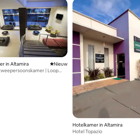
tie
r in Altamira
Nieuwe accommodatie
Nieuw
 tweepersoonskamer | Loop
verfront Trails
Hotelkamer in Altamira
Hotel Topazio