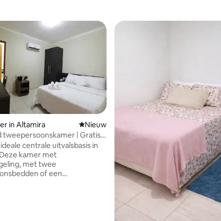
r in Altamira
Nieuwe accommodatie
Nieuw
 tweepersoonskamer | Gratis
n parkeergelegenheid
ideale centrale uitvalsbasis in
. Deze kamer met
geling, met twee
onsbedden of een
oonsbed, beschikt over een
minibar, premium beddengoed
rs, ambachtelijk dagelijks
Op een steenworp afstand van
n eetgelegenheden in het