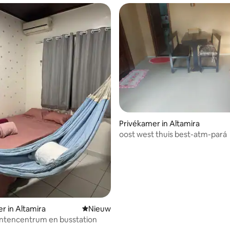
Privékamer in Altamira
oost west thuis best-atm-pará
r in Altamira
Nieuwe accommodatie
Nieuw
tencentrum en busstation