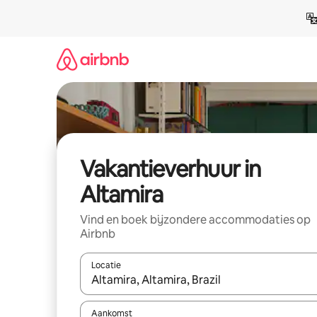
Ga
direct
naar
inhoud
Vakantieverhuur in
Altamira
Vind en boek bijzondere accommodaties op
Airbnb
Locatie
Wanneer er suggesties beschikbaar zijn, maak je 
Aankomst