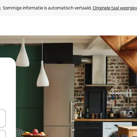
Sommige informatie is automatisch vertaald. 
Originele taal weerge
een keuze met je de pijltjestoetsen omhoog en omlaag, óf door te tik