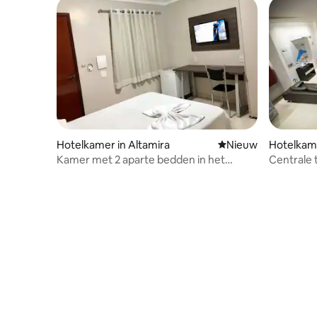
Hotelkamer in Altamira
Nieuwe accommoda
Nieuw
Hotelkame
Kamer met 2 aparte bedden in het
Centrale
centrum | Uitvalsbasis voor uitstapjes op
naar de Ri
de Xingu-rivier