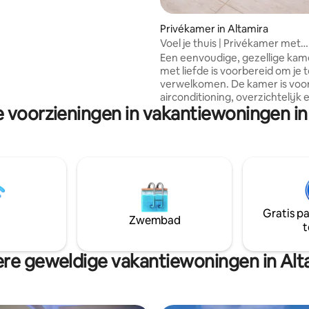
zoals Mr. Mix en Feijão de
niet van gemakkelijke
Privékamer in Altamira
ot watersporten op de Xingu-
Voel je thuis | Privékamer met
childerachtige wandelroutes en
klimaatregeling
Een eenvoudige, gezellige kam
es. Gratis privéparkeerplaats;
met liefde is voorbereid om je 
stvrij, handig.
verwelkomen. De kamer is voo
airconditioning, overzichtelijk 
e voorzieningen in vakantiewoningen in
ingericht om rust en kalmte te 
alsof je thuis bent. Het huis he
familiale sfeer, rustig en respe
toegang tot de gedeelde keuk
woonkamer. Gelegen in de buur
centrum, restaurants, fitnessr
wasserettes, is het ideaal voor 
zoek is naar functionaliteit, co
Gratis p
een ontspannen verblijf in Alta
Zwembad
t
re geweldige vakantiewoningen in Alt