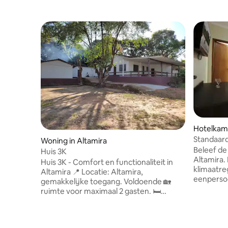
Hotelkame
Standaard
Woning in Altamira
ontbijt e
Beleef de 
Huis 3K
Altamira
Huis 3K - Comfort en functionaliteit in
klimaatre
Altamira 📍 Locatie: Altamira,
eenperso
gemakkelijke toegang. Voldoende 🏡
tweepers
ruimte voor maximaal 2 gasten. 🛏️
gevulde 
Comfortabele kamers, bedden met
en een ve
kwalitatief beddengoed. 🍳 Keuken met
ontbijt. 
koffiezetapparaat, airfryer, keukengerei,
winkels e