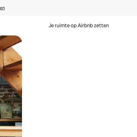
ven
Je ruimte op Airbnb zetten
ken of swipen.