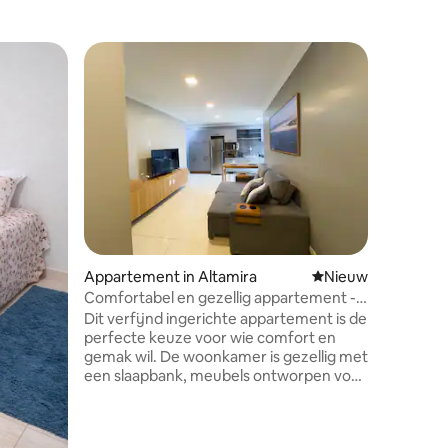
Privékam
Pousada 
Pousada X
van de ri
unieke e
ecotoeri
comforta
zelfgema
gastvrij
groepsre
soorten 
Appartement in Altamira
Nieuwe accommoda
Nieuw
pacu, pi
ervaren g
Comfortabel en gezellig appartement -
boottocht
Altamira
Dit verfijnd ingerichte appartement is de
diegenen 
perfecte keuze voor wie comfort en
avontuur 
gemak wil. De woonkamer is gezellig met
een slaapbank, meubels ontworpen voor
tv en boeken, en ruimte die ook kan
fungeren als een minikantoor dat zich
aanpast aan jouw stijl. Gelegen dicht bij