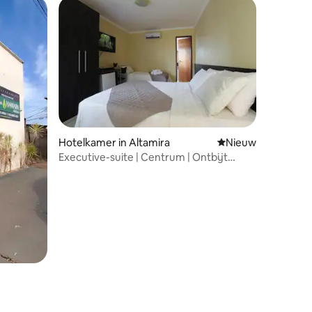
Hotelkamer in Altamira
Nieuwe accommoda
Nieuw
Executive-suite | Centrum | Ontbijt
inbegrepen