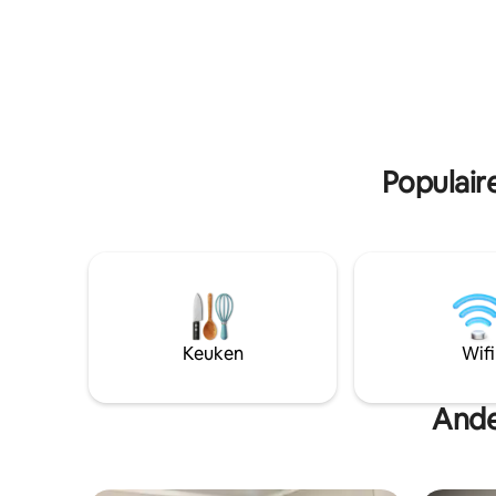
drinkfontein. 🌿 Buitenruimte met tuin
centrum, 
en ruimte om te ontspannen. 📶 Gratis
Corda. Ge
draadloos internet. Eigen 🅿️
toegang t
parkeerplaats. Hoogtepunten: Veilige en
rivier, s
rustige omgeving. Flexibel inchecken.
visexcursi
Ondersteuning op maat. Toegang voor
schoon, ga
bezorging Ideaal voor koppels,
bezienswaardigheden of zakenreizen.
Populair
Keuken
Wifi
Ande