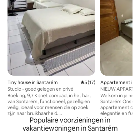
Tiny house in Santarém
Gemiddelde beoordeling van 
5 (17)
Appartement in S
Studio - goed gelegen en privé
NIEUW APPARTEMEN
gebied van Santa
Boeking, 9,7 Kitnet compact in het hart
Welkom in je nieu
van Santarém, functioneel, gezellig en
Santarém Ons on
veilig, ideaal voor mensen die op zoek
appartement comb
zijn naar bruikbaarheid.
elegantie en functio
Populaire voorzieningen in
Tweepersoonsbed, eenpersoons, ruime
De ruimte heeft - Grote suite met
kamer, uitgeruste keuken en eigen
comfortabel bed -
vakantiewoningen in Santarém
badkamer. Bevoorrechte locatie: dicht
woonkamer - Comp
bij restaurants, handel, vervoer en
keuken Gezellige