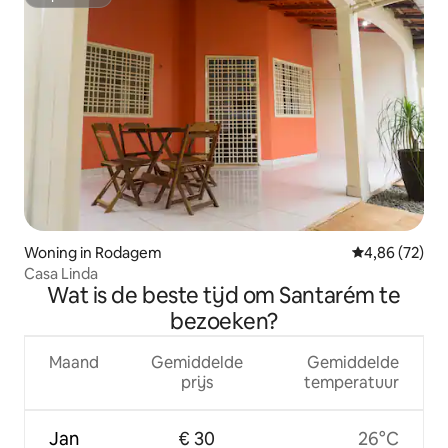
Superhost
Woning in Rodagem
Gemiddelde be
4,86 (72)
Casa Linda
Wat is de beste tijd om Santarém te
bezoeken?
Maand
Gemiddelde
Gemiddelde
prijs
temperatuur
Jan
€ 30
26°C