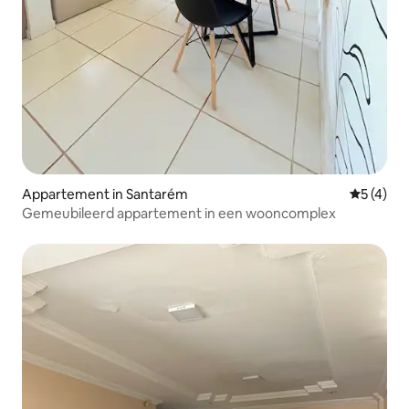
Appartement in Santarém
Gemiddeld
5 (4)
Gemeubileerd appartement in een wooncomplex