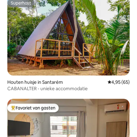
Superhost
Superhost
Houten huisje in Santarém
Gemiddelde be
4,95 (65)
CABANALTER - unieke accommodatie
Favoriet van gasten
Topfavoriet van gasten