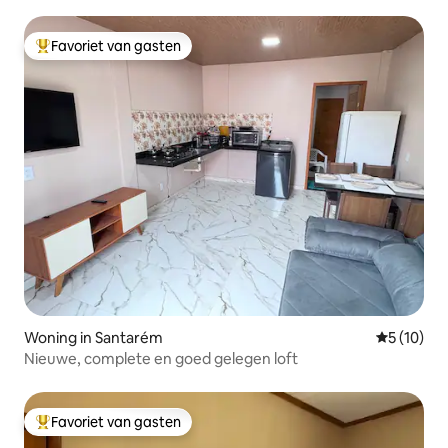
Favoriet van gasten
Topfavoriet van gasten
Woning in Santarém
Gemiddelde
5 (10)
Nieuwe, complete en goed gelegen loft
Favoriet van gasten
Topfavoriet van gasten