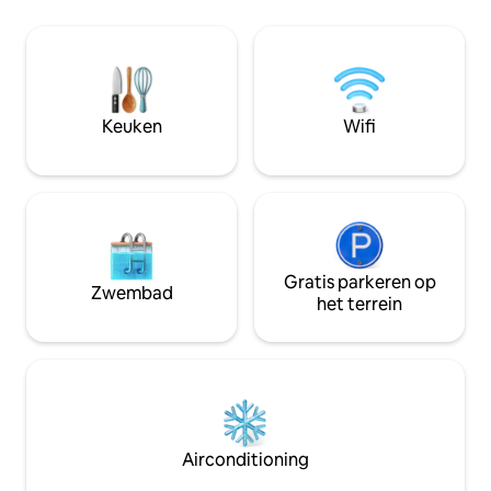
bezienswaardigheden. Perfect voor
ontspannen Bevoo
vrije tijd of werk, waardoor comfort en
Gelegen in een va
gemak op één plek worden
van Santarém, ben j
samengebracht. De kitnet is ontworpen
voor: ✔️ Koppels ✔
voor verschillende gastprofielen,
personen ✔️ Reize
waarbij altijd prioriteit wordt gegeven
Degenen die op zo
Keuken
Wifi
aan comfort, netheid en functionaliteit.
bruikbaarheid en
omgeving
Gratis parkeren op
Zwembad
het terrein
Airconditioning