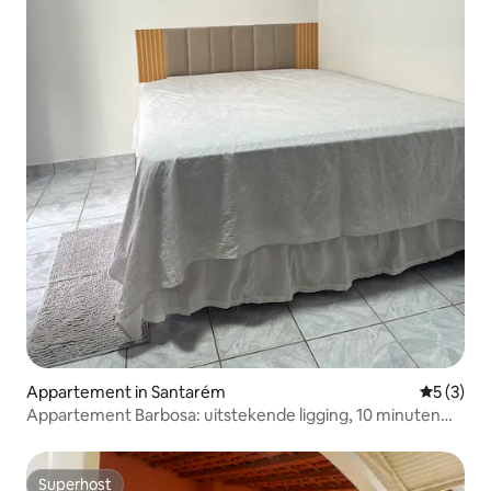
Appartement in Santarém
Gemiddeld
5 (3)
Appartement Barbosa: uitstekende ligging, 10 minuten
van de kust
Superhost