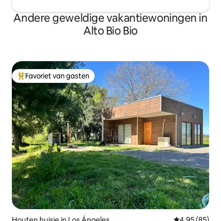
Andere geweldige vakantiewoningen in
Alto Bio Bio
Favoriet van gasten
Topfavoriet van gasten
Houten huisje in Los Ángeles
Gemiddelde be
4,95 (85)