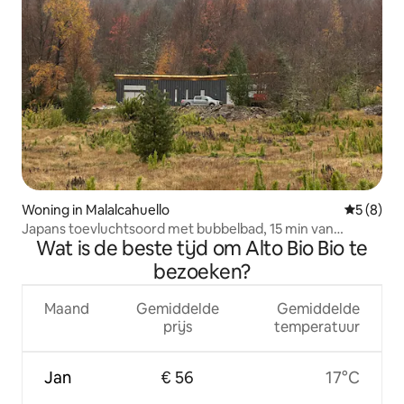
Woning in Malalcahuello
Gemiddeld
5 (8)
Japans toevluchtsoord met bubbelbad, 15 min van
Wat is de beste tijd om Alto Bio Bio te
Corralco
bezoeken?
Maand
Gemiddelde
Gemiddelde
prijs
temperatuur
Jan
€ 56
17°C