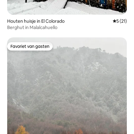
Houten huisje in El Colorado
Gemiddelde
5 (21)
Berghut in Malalcahuello
Favoriet van gasten
Favoriet van gasten