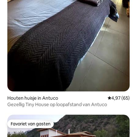
Houten huisje in Antuco
Gemiddelde be
4,97 (65)
Gezellig Tiny House op loopafstand van Antuco
Favoriet van gasten
Favoriet van gasten