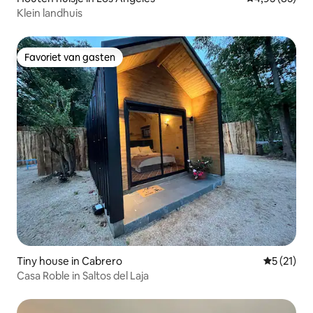
Klein landhuis
Favoriet van gasten
Favoriet van gasten
Tiny house in Cabrero
Gemiddelde
5 (21)
Casa Roble in Saltos del Laja