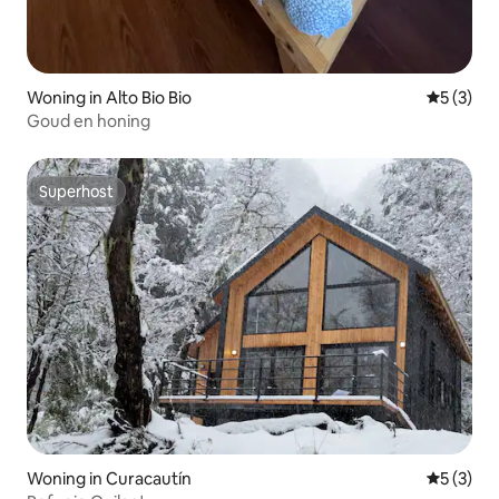
Woning in Alto Bio Bio
Gemiddeld
5 (3)
Goud en honing
Superhost
Superhost
Woning in Curacautín
Gemiddeld
5 (3)