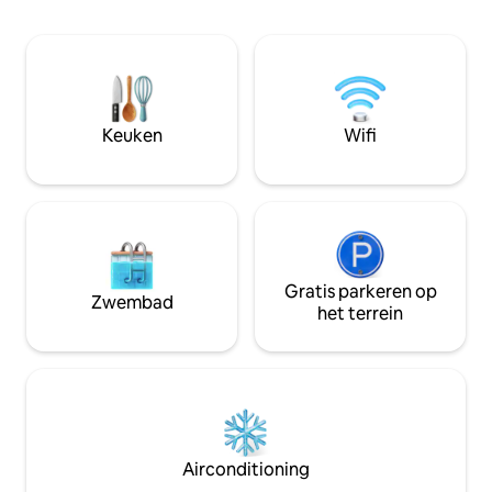
anderen).
verbonden is met
natuur. Het is bin
goed ontworpen, za
je nodig hebt voor
onze ruimte. En zo
stapt, ben je hel
Keuken
Wifi
in de natuur, in
en vogels overal.
Gratis parkeren op
Zwembad
het terrein
Airconditioning