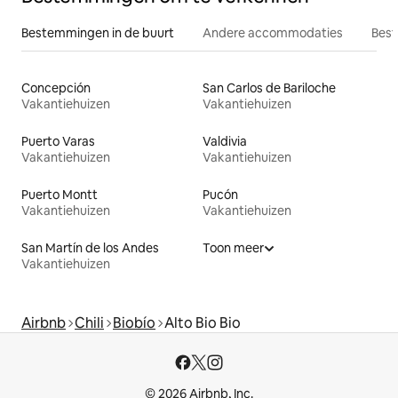
Bestemmingen in de buurt
Andere accommodaties
Best
Concepción
San Carlos de Bariloche
Vakantiehuizen
Vakantiehuizen
Puerto Varas
Valdivia
Vakantiehuizen
Vakantiehuizen
Puerto Montt
Pucón
Vakantiehuizen
Vakantiehuizen
San Martín de los Andes
Toon meer
Vakantiehuizen
Airbnb
Chili
Biobío
Alto Bio Bio
© 2026 Airbnb, Inc.