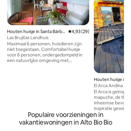
Houten huisje in Santa Bárba
Gemiddelde beoordeling van 4,9
4,93 (29)
ra
Las Brujitas Landhuis
Maximaal 6 personen, huisdieren zijn
niet toegestaan. Comfortabel huisje
voor 6 personen, ondergedompeld in
een natuurlijke omgeving met
voldoende ruimte voor
buitenactiviteiten en verschillende
boerderijdieren die je tijdens je verblijf
Houten huisje in 
zullen begeleiden. Het huis heeft drie
El Arca Andina - 
slaapkamers en twee badkamers, een
El Arca is geïnspir
keuken, een woon-eetkamer, een
mapuche, de thuis
woon-eetkamer, een terras en een
inheemse bevolkin
verscheidenheid aan buitenruimtes om
inspiratie geweest
te delen. We hebben toegang tot het
Populaire voorzieningen in
passen aan ons kl
meer van Angostura, strand mogelijk
materialen die bes
vakantiewoningen in Alto Bio Bio
om te zwemmen en activiteiten/sporten
regio, zodat het 
op het water (kajak, jetski, onder
gezellige hut word