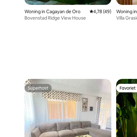
Woning in Cagayan de Oro
Gemiddelde beoordelin
4,78 (49)
Woning i
Bovenstad Ridge View House
Villa Gras
Superhost
Favoriet
Superhost
Favoriet