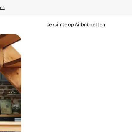
ven
Je ruimte op Airbnb zetten
ken of swipen.