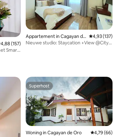
Appartement in Cagayan de
Gemiddelde beoordeling
4,93 (137)
Oro
Nieuwe studio: Staycation +View @City
ecensies
emiddelde beoordeling van 4,88 uit 5, 157 recensies
4,88 (157)
Center
met Smart
Superhost
Superhost
Woning in Cagayan de Oro
Gemiddelde beoordelin
4,79 (66)