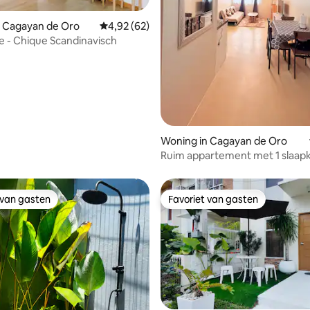
g van 4,78 uit 5, 49 recensies
n Cagayan de Oro
Gemiddelde beoordeling van 4,92 uit 5, 62 r
4,92 (62)
ie - Chique Scandinavisch
Woning in Cagayan de Oro
Ruim appartement met 1 slaap
uitzicht op het zwembad en 3
 van gasten
Favoriet van gasten
 van gasten
Favoriet van gasten