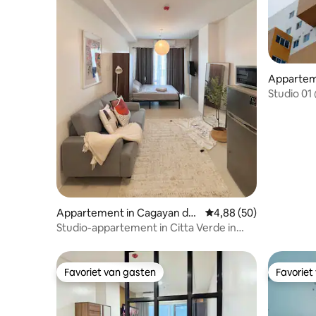
Appartem
Oro
Studio 01
Appartement in Cagayan de
Gemiddelde beoordeling
4,88 (50)
Oro
Studio-appartement in Citta Verde in
Primavera City
Favoriet van gasten
Favoriet
Favoriet van gasten
Favoriet