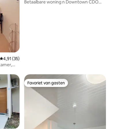
Betaalbare woning n Downtown CDO
voor gezinnen/groepen
ecensies
Gemiddelde beoordeling van 4,91 uit 5, 35 recensies
4,91 (35)
kamer,
 bedden
Favoriet van gasten
Favoriet van gasten