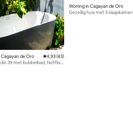
Woning in Cagayan de Oro
Gezellig huis met 3 slaapkamers
Velmiro Uptown in de buurt van
 van 4,73 uit 5, 115 recensies
n Cagayan de Oro
Gemiddelde beoordeling van 4,93 uit 5, 43 
4,93 (43)
dio 39 met bubbelbad, Netflix
wifi