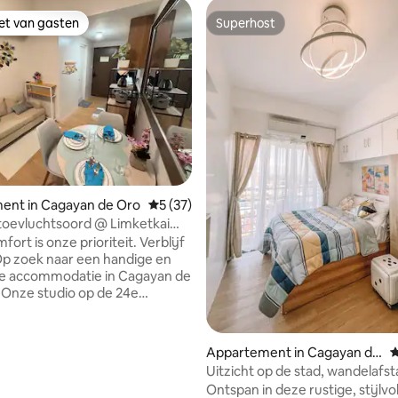
iet van gasten
Superhost
iet van gasten
Superhost
ent in Cagayan de Oro
Gemiddelde beoordeling van 5 uit 5, 37 r
5 (37)
 toevluchtsoord @ Limketkai
genover Atrium 24F
t is onze prioriteit. Verblijf
re accommodatie in Cagayan de
 Onze studio op de 24e
g met uitzicht op de stad in The
van 4,98 uit 5, 140 recensies
rs Limketkai is gelegen in het
e stad, dicht bij de
Appartement in Cagayan de
G
kste winkelcentra en
Oro
Uitzicht op de stad, wandelafs
ocatie: Cagayan de
winkelcentra, 2-in-1 wassen en
Ontspan in deze rustige, stijlvo
️ Dichtstbijzijnde