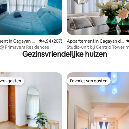
 van 4,95 uit 5, 38 recensies
ent in Cagayan d
Gemiddelde beoordeling van 4,94 uit 5, 207 r
4,94 (207)
Appartement in Cagayan de
G
Oro
 @ Primavera Residences
Studio-unit bij Centrio Tower 
Gezinsvriendelijke huizen
TV met Netflix
 van gasten
Favoriet van gasten
 van gasten
Favoriet van gasten