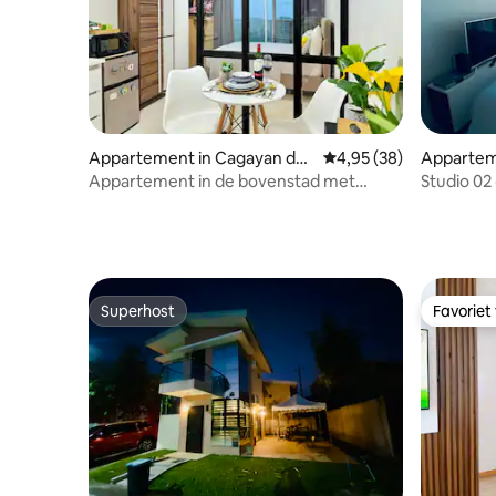
Appartement in Cagayan de
Gemiddelde beoordeling
4,95 (38)
Appartem
Oro
e Oro
Appartement in de bovenstad met
Studio 02
balkon met uitzicht op de stad naast SM
NW
Superhost
Favoriet
Superhost
Favoriet