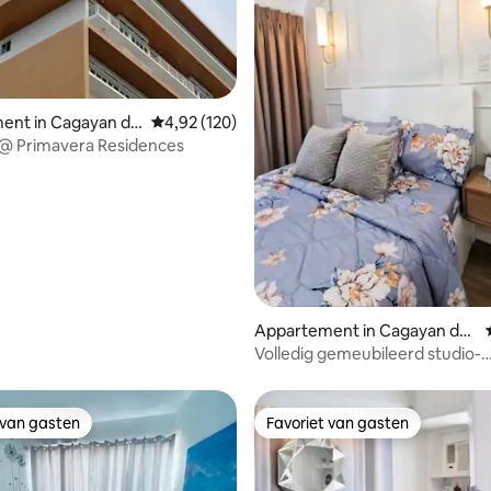
ent in Cagayan de
Gemiddelde beoordeling van 4,92 uit 5, 120 r
4,92 (120)
 @ Primavera Residences
 van 4,88 uit 5, 50 recensies
Appartement in Cagayan de
Oro
Volledig gemeubileerd studio-
appartement in de buurt van 
 van gasten
Favoriet van gasten
 van gasten
Favoriet van gasten