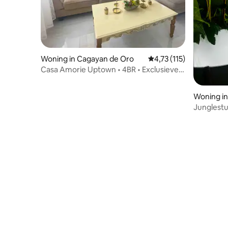
Woning in Cagayan de Oro
Gemiddelde beoordeling
4,73 (115)
Casa Amorie Uptown • 4BR • Exclusieve
onderverdeling
Woning i
Junglestu
en snelle 