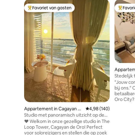
Favoriet van gasten
Favor
Topfavoriet van gasten
Topfavor
Appartem
Stedelijk
Loop - te
"Jouw comfor
bij ons." Op zoek naar een handige en
betaalba
Oro City?
verdiepin
Appartement in Cagayan de
Gemiddelde beoordeling 
4,98 (140)
Loop Towe
Oro
Studio met panoramisch uitzicht op de
hart van d
zonsondergang @ Loop Tower | 18e
❤️ Welkom in onze gezellige studio in The
belangrij
verdieping
Loop Tower, Cagayan de Oro! Perfect
etablissementen. 📍 L
voor soloreizigers en stellen die op zoek
Oro City 