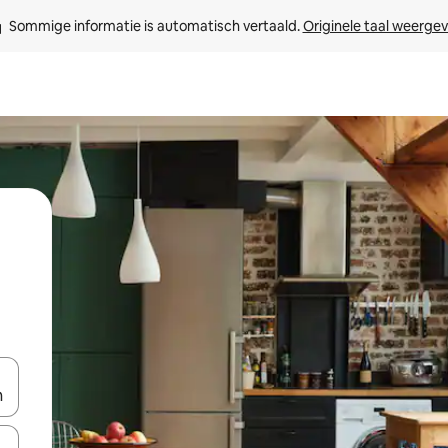
Sommige informatie is automatisch vertaald. 
Originele taal weerge
een keuze met je de pijltjestoetsen omhoog en omlaag, óf door te tik