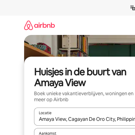
Ga
direct
naar
inhoud
Huisjes in de buurt van
Amaya View
Boek unieke vakantieverblijven, woningen en
meer op Airbnb
Locatie
Wanneer er suggesties beschikbaar zijn, maak je 
Aankomst