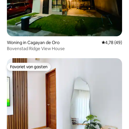
Woning in Cagayan de Oro
Gemiddelde be
4,78 (49)
Bovenstad Ridge View House
Favoriet van gasten
Favoriet van gasten