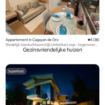
Appartement in Cagayan de Oro
Gemiddelde
5 (38)
Stedelijk toevluchtsoord @ Limketkai Loop - tegenover
Gezinsvriendelijke huizen
Atrium 24F
Superhost
Superhost