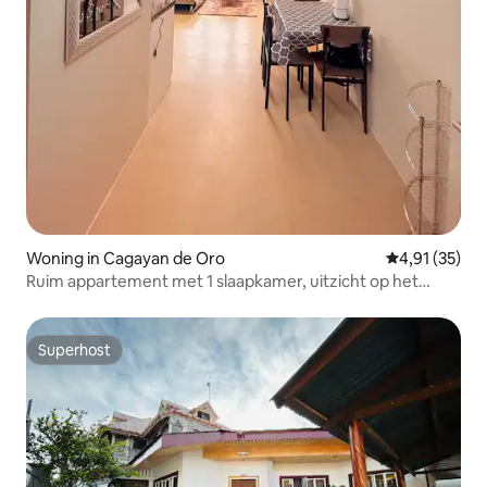
Woning in Cagayan de Oro
Gemiddelde be
4,91 (35)
Ruim appartement met 1 slaapkamer, uitzicht op het
zwembad en 3 bedden
Superhost
Superhost