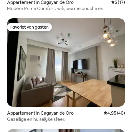
Appartement in Cagayan de Oro
Gemiddelde
5 (17)
Modern Prime Comfort: wifi, warme douche en
parkeergelegenheid
Favoriet van gasten
Favoriet van gasten
Appartement in Cagayan de Oro
Gemiddelde be
4,95 (40)
Gezellige en huiselijke sfeer.