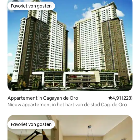
Favoriet van gasten
Favoriet van gasten
Appartement in Cagayan de Oro
Gemiddelde beo
4,91 (223)
Nieuw appartement in het hart van de stad Cag. de Oro
Favoriet van gasten
Favoriet van gasten