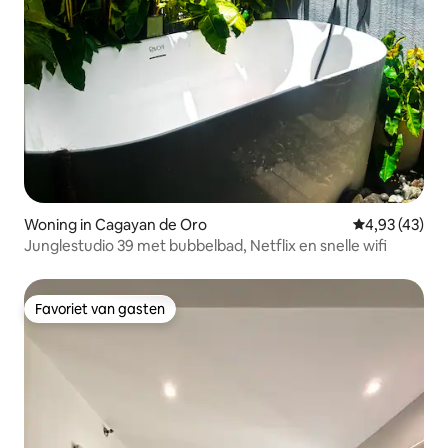
Woning in Cagayan de Oro
Gemiddelde be
4,93 (43)
Junglestudio 39 met bubbelbad, Netflix en snelle wifi
Favoriet van gasten
Favoriet van gasten