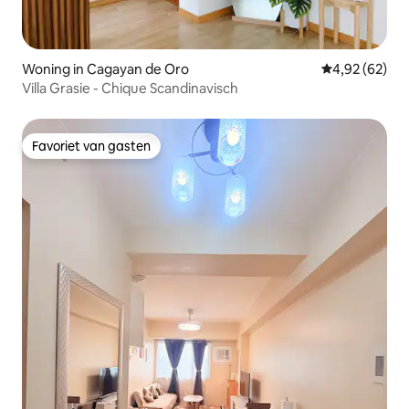
Woning in Cagayan de Oro
Gemiddelde be
4,92 (62)
Villa Grasie - Chique Scandinavisch
Favoriet van gasten
Favoriet van gasten