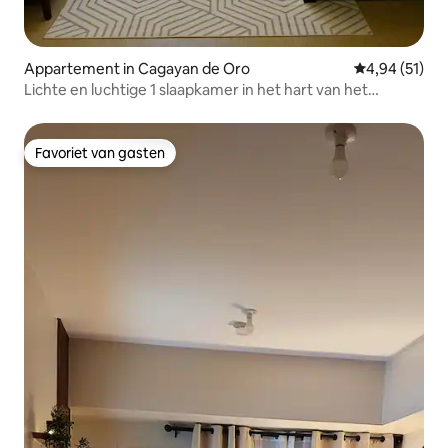
Appartement in Cagayan de Oro
Gemiddelde be
4,94 (51)
Lichte en luchtige 1 slaapkamer in het hart van het
centrum
Favoriet van gasten
Favoriet van gasten