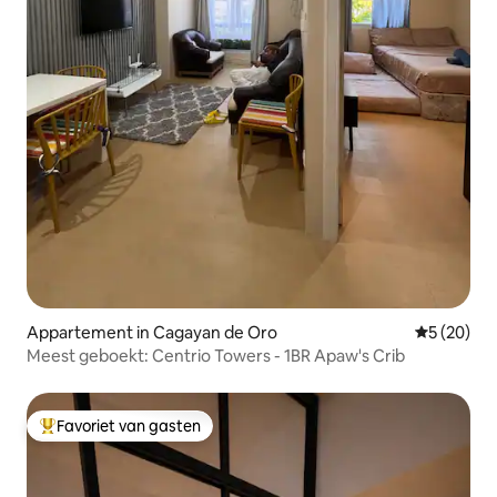
Appartement in Cagayan de Oro
Gemiddelde
5 (20)
Meest geboekt: Centrio Towers - 1BR Apaw's Crib
Favoriet van gasten
Topfavoriet van gasten