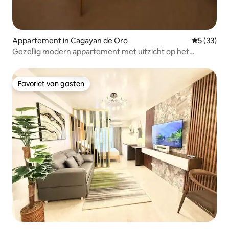
Appartement in Cagayan de Oro
Gemiddelde
5 (33)
Gezellig modern appartement met uitzicht op het
zwembad|Avida CDO•Vinyce Studio
Favoriet van gasten
Favoriet van gasten