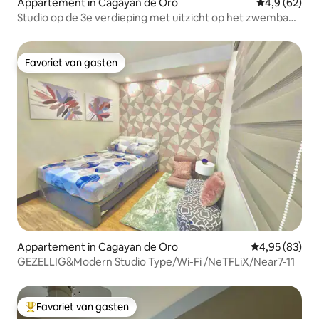
Appartement in Cagayan de Oro
Gemiddelde b
4,9 (62)
Studio op de 3e verdieping met uitzicht op het zwembad,
Centrio Tower, Ayala Mall
Favoriet van gasten
Favoriet van gasten
Appartement in Cagayan de Oro
Gemiddelde be
4,95 (83)
GEZELLIG&Modern Studio Type/Wi-Fi /NeTFLiX/Near7-11
Favoriet van gasten
Topfavoriet van gasten