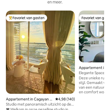
en meer.
Favoriet van gasten
Favoriet van gas
Topfavoriet van gasten
Favoriet van gas
Appartement in C
e Oro
Elegante Space Wa
Malls,2in1Wash&D
Deze unieke ruimt
stijl. Gemaakt voor jou om te genieten
van een natuurlijk
en comfort worde
We hebben Netfli
Appartement in Cagayan d
Gemiddelde beoordeling van 4,98
4,98 (140)
voor je entertain
e Oro
Studio met panoramisch uitzicht op de
betalingsbewijzen
zonsondergang @ Loop Tower | 18e
❤️ Welkom in onze gezellige studio in