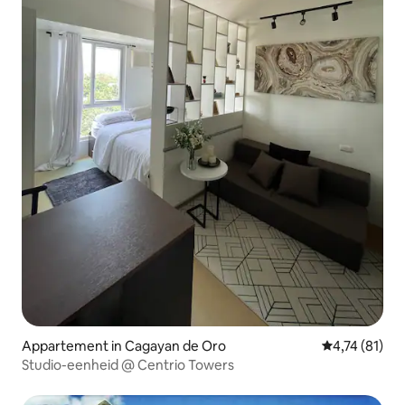
Appartement in Cagayan de Oro
Gemiddelde be
4,74 (81)
Studio-eenheid @ Centrio Towers