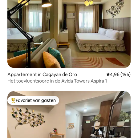
Appartement in Cagayan de Oro
Gemiddelde beo
4,96 (195)
Het toevluchtsoord in de Avida Towers Aspira 1
Favoriet van gasten
Topfavoriet van gasten