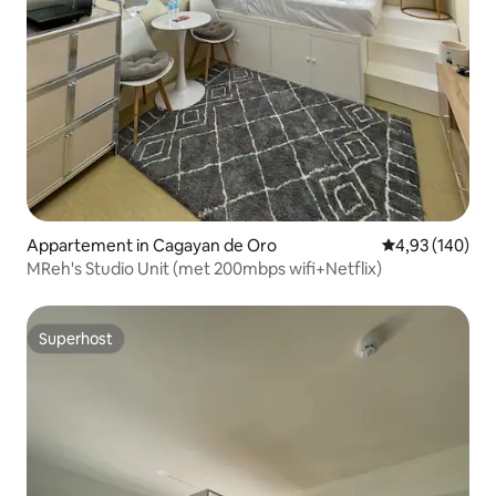
Appartement in Cagayan de Oro
Gemiddelde beo
4,93 (140)
MReh's Studio Unit (met 200mbps wifi+Netflix)
Superhost
Superhost