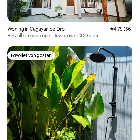
Woning in Cagayan de Oro
Gemiddelde be
4,79 (66)
Betaalbare woning n Downtown CDO voor
gezinnen/groepen
Favoriet van gasten
Favoriet van gasten