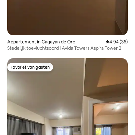
Appartement in Cagayan de Oro
Gemiddelde be
4,94 (36)
Stedelijk toevluchtsoord | Avida Towers Aspira Tower 2
Favoriet van gasten
Favoriet van gasten