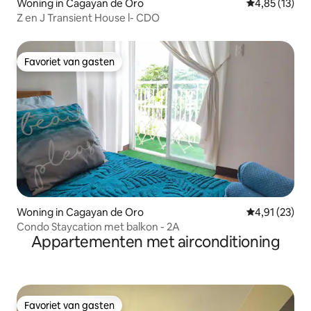
Woning in Cagayan de Oro
Gemiddelde be
4,85 (13)
Z en J Transient House l- CDO
Favoriet van gasten
Favoriet van gasten
Woning in Cagayan de Oro
Gemiddelde be
4,91 (23)
Condo Staycation met balkon - 2A
Appartementen met airconditioning
Favoriet van gasten