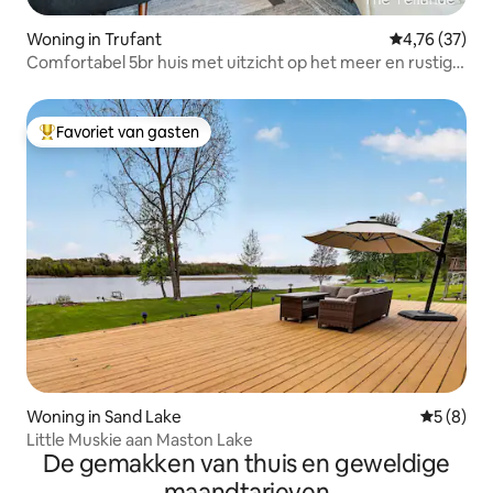
Woning in Trufant
Gemiddelde be
4,76 (37)
Comfortabel 5br huis met uitzicht op het meer en rustige
zonsopgangen
Favoriet van gasten
Topfavoriet van gasten
Woning in Sand Lake
Gemiddeld
5 (8)
Little Muskie aan Maston Lake
De gemakken van thuis en geweldige
maandtarieven