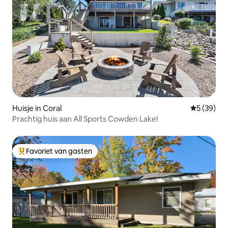
Huisje in Coral
Gemiddelde
5 (39)
Prachtig huis aan All Sports Cowden Lake!
Favoriet van gasten
Topfavoriet van gasten