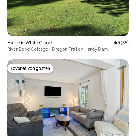
Huisje in White Cloud
Gemiddelde
5 (35)
River Bend Cottage - Dragon Trail en Hardy Dam
Favoriet van gasten
Favoriet van gasten