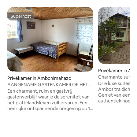
Superhost
Superhost
Privékamer in Amb
Charmante suite
Privékamer in Ambohimahazo
Drie luxe suites in
AANGENAME GASTENKAMER OP HET
Ambositra dicht bi
PLATTELAND
Een charmant, ruim en gastvrij
Geniet van een tu
gastenverblijf waar je de sereniteit van
authentiek hoogl
het plattelandsleven zult ervaren. Een
tussen Antsirabe 
heerlijke ontspannende omgeving op 10
poort van de regi
minuten met de auto van het centrum
van Antsirabe. Een echte adem van
frisse lucht, weg van de geluiden van de
stad en vervuiling. Je wordt warm