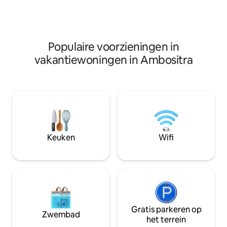
ontvangen rond een zelfgemaakt
detox-sap, je zult volledig ontspannen
zijn bij aankomst bij aankomst. Wandel-
en wandelliefhebbers zullen niet
teleurgesteld worden.
Populaire voorzieningen in
vakantiewoningen in Ambositra
Keuken
Wifi
Gratis parkeren op
Zwembad
het terrein