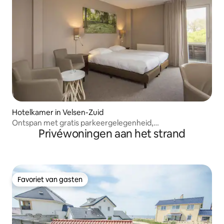
Hotelkamer in Velsen-Zuid
Ontspan met gratis parkeergelegenheid,
Privéwoningen aan het strand
eetgelegenheden en een mooi uitzicht
Favoriet van gasten
Favoriet van gasten