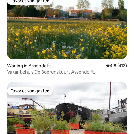
Favoriet van gasten
Favoriet van gasten
Woning in Assendelft
Gemiddelde be
4,8 (413)
Vakantiehuis De Boerenskuur . Assendelft.
Favoriet van gasten
Favoriet van gasten