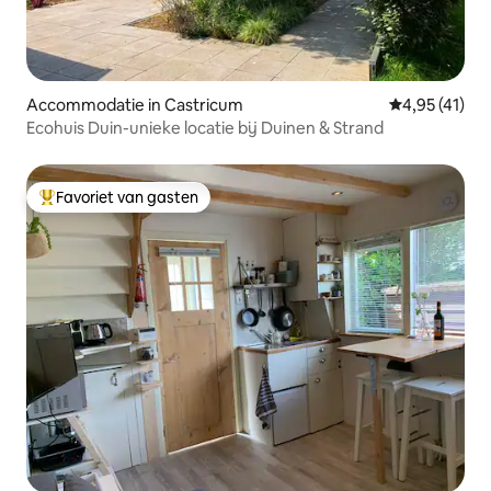
Accommodatie in Castricum
Gemiddelde be
4,95 (41)
Ecohuis Duin-unieke locatie bij Duinen & Strand
Favoriet van gasten
Topfavoriet van gasten