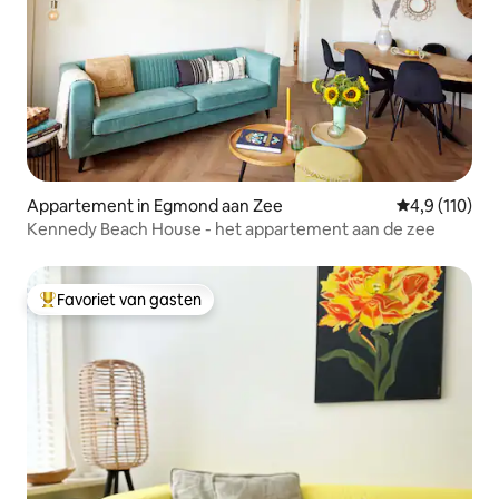
Appartement in Egmond aan Zee
Gemiddelde be
4,9 (110)
Kennedy Beach House - het appartement aan de zee
Favoriet van gasten
Topfavoriet van gasten