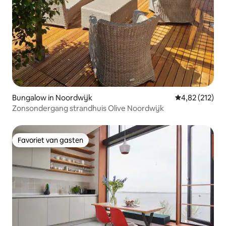
Bungalow in Noordwijk
Gemiddelde beo
4,82 (212)
Zonsondergang strandhuis Olive Noordwijk
Favoriet van gasten
Favoriet van gasten