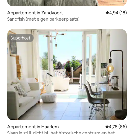
Appartement in Zandvoort
Gemiddelde be
4,94 (18)
Sandfish (met eigen parkeerplaats)
Superhost
Superhost
Appartement in Haarlem
Gemiddelde be
4,78 (86)
Slaap in stijl, dicht bij het historische centrum en het