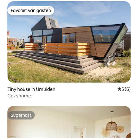
Favoriet van gasten
Favoriet van gasten
Tiny house in IJmuiden
Gemiddeld
5 (6)
Cozyhome
Superhost
Superhost