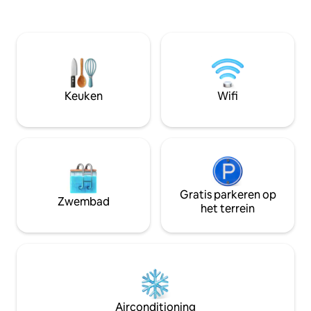
Mado. Bovenop heb
moet nu 19% betalen. Dit werd vroeger
direct aan de lok
betaald door de boeker/gast. Daarom
prachtig uitzicht 
kiezen we ervoor om 12% beheerkosten
1-5 minuten lopen 
toe te voegen en de kosten te verdelen
restaurants, wink
tussen verhuurder en gast. 12% omdat
tramlijnen rechts
Airbnb kosten in rekening brengt over
historische centr
de kosten. Transparante prijzen zijn
Keuken
Wifi
belangrijk voor ons en we vertrouwen
erop dat je dat begrijpt.
Gratis parkeren op
Zwembad
het terrein
Airconditioning