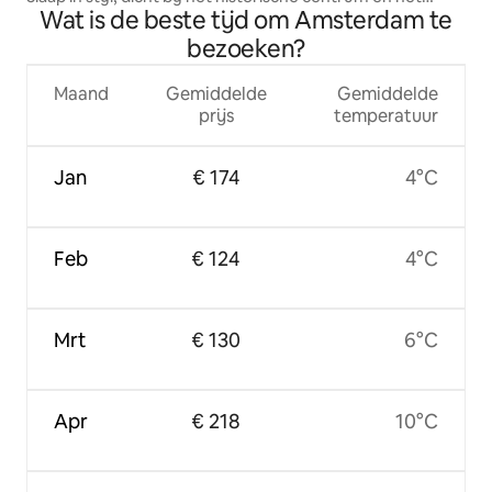
Wat is de beste tijd om Amsterdam te
strand!
bezoeken?
Maand
Gemiddelde
Gemiddelde
prijs
temperatuur
Jan
€ 174
4°C
Feb
€ 124
4°C
Mrt
€ 130
6°C
Apr
€ 218
10°C