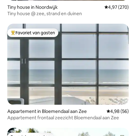
Tiny house in Noordwijk
Gemiddelde beo
4,97 (270)
Tiny house @ zee, strand en duinen
Favoriet van gasten
Topfavoriet van gasten
Appartement in Bloemendaal aan Zee
Gemiddelde be
4,98 (56)
Appartement frontaal zeezicht Bloemendaal aan Zee