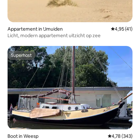
Appartement in IJmuiden
Gemiddelde be
4,95 (41)
Licht, modern appartement uitzicht op zee
Superhost
Superhost
Boot in Weesp
Gemiddelde beo
4,78 (343)