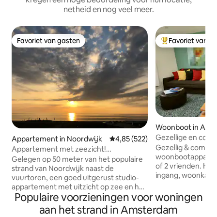
netheid en nog veel meer.
Favoriet van gasten
Favoriet van g
Favoriet van gasten
Topfavoriet van 
Woonboot in Ams
Gezellige en comf
Appartement in Noordwijk
Gemiddelde beoordeling van 4,85
4,85 (522)
onderzetter dicht
Gezellig & comfor
Appartement met zeezicht!
woonbootapparte
@Noordwijk Beach
Gelegen op 50 meter van het populaire
of 2 vrienden. Het
strand van Noordwijk naast de
ingang, woonkame
vuurtoren, een goed uitgerust studio-
kitchenette, badk
appartement met uitzicht op zee en het
De lichte en zeer
Populaire voorzieningen voor woningen
perfecte uitzicht! Honden zijn helaas
studio van 35 m2 i
NIET toegestaan! Airbnb heeft zijn
aan het strand in Amsterdam
voormalige zeiler
kostenbeleid gewijzigd. De verhuurder