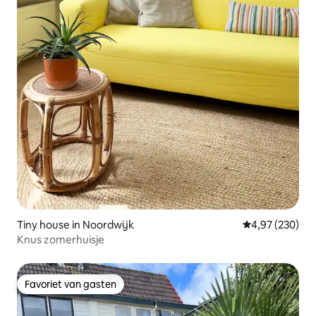
Tiny house in Noordwijk
Gemiddelde beo
4,97 (230)
Knus zomerhuisje
Favoriet van gasten
Favoriet van gasten