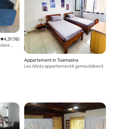
Gemiddelde beoordeling van 4,31 uit 5, 16 recensies
4,31 (16)
laire
Appartement in Toamasina
Les Alizés appartement4 gemeubileerd