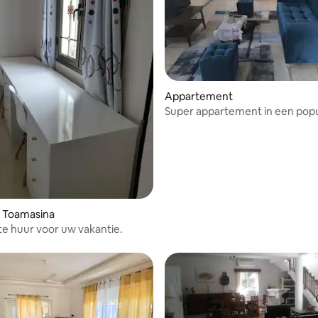
Appartement
Super appartement in een popu
buurt VALPINSON
n Toamasina
 te huur voor uw vakantie.