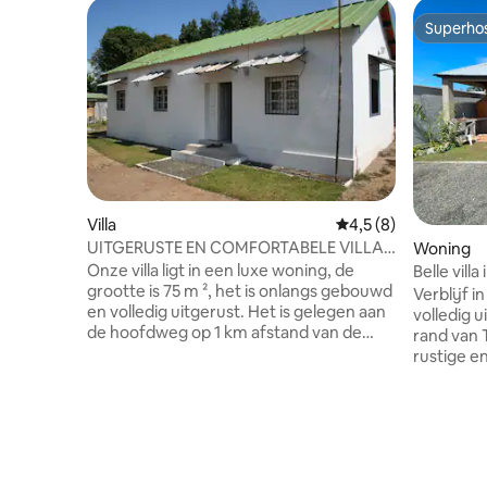
Superho
Superho
Villa
Gemiddelde beoordel
4,5 (8)
UITGERUSTE EN COMFORTABELE VILLA
Woning
VOOR 4 PERSONEN
Onze villa ligt in een luxe woning, de
Belle vill
grootte is 75 m ², het is onlangs gebouwd
Verblijf 
en volledig uitgerust. Het is gelegen aan
volledig u
de hoofdweg op 1 km afstand van de
rand van 
internationale luchthaven en op 5
rustige en
minuten afstand van het strand van
een redel
Tahiti Kely. Het gebied is veilig, schoon en
van Tamata
rustig. Het centrum ligt op slechts 10
uit een m
minuten afstand. Er is een geweldige
slaapkame
exotische tuin waar je een bbq kunt
woonkame
gebruiken voor een ontspannen zonnige
keuken, 