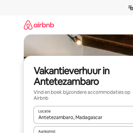
Ga
direct
naar
inhoud
Vakantieverhuur in
Antetezambaro
Vind en boek bijzondere accommodaties op
Airbnb
Locatie
Wanneer er suggesties beschikbaar zijn, maak je 
Aankomst