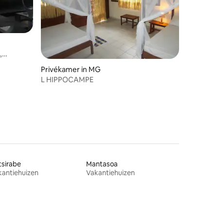
,
Privékamer in MG
L HIPPOCAMPE
sirabe
Mantasoa
kantiehuizen
Vakantiehuizen