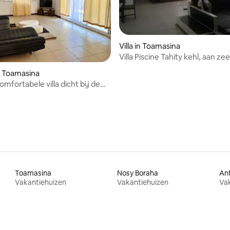
Villa in Toamasina
Villa Piscine Tahity kehl, aan zee
Tamatave
n Toamasina
omfortabele villa dicht bij de
en
Toamasina
Nosy Boraha
Ant
Vakantiehuizen
Vakantiehuizen
Va