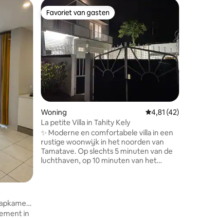
Woning
Favoriet van gasten
Favoriet van gasten
Gezellig 
Welkom i
gebouwde,
Veilighe
bewaking
rookmelders 
een groe
binnen-/
Keuken u
koffiezet
ecensies
Woning
Gemiddelde beoordelin
4,81 (42)
en waterkoker. On
gemakken
La petite Villa in Tahity Kely
beziensw
✨ Moderne en comfortabele villa in een
graag!
rustige woonwijk in het noorden van
Tamatave. Op slechts 5 minuten van de
luchthaven, op 10 minuten van het
centrum en op 350 meter van het
strand. Beveiligde eigen parkeerplaats (2
auto's). Volledig ingericht:
airconditioning, snelle glasvezelinternet,
aapkamers
Canal+, Netflix, Xbox One, complete
tement in
keuken en wasmachine. Perfect voor