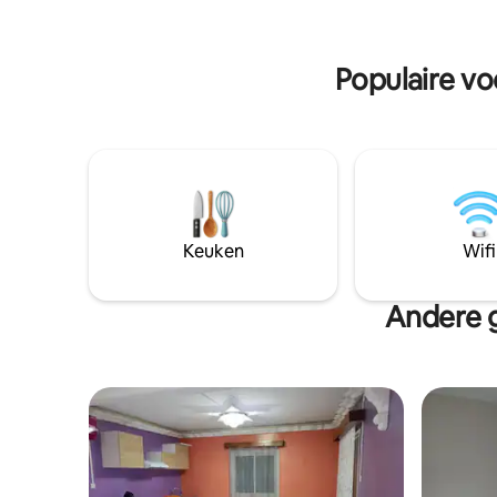
dag. Het is de ideale plek voor een
een barb
vakantie aan de oostkust of voor een
momenten,
missie in Toamasina.
parkeerge
Populaire v
Keuken
Wifi
Andere 