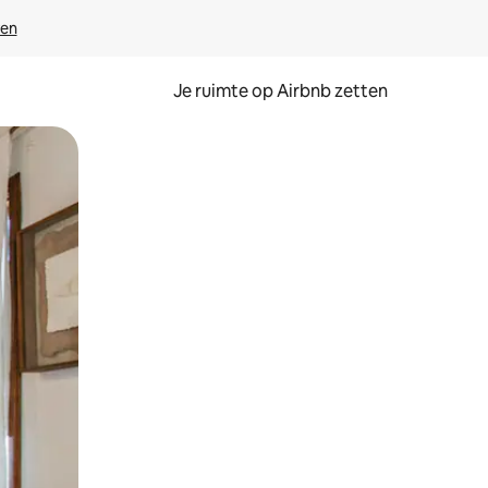
ven
Je ruimte op Airbnb zetten
ken of swipen.