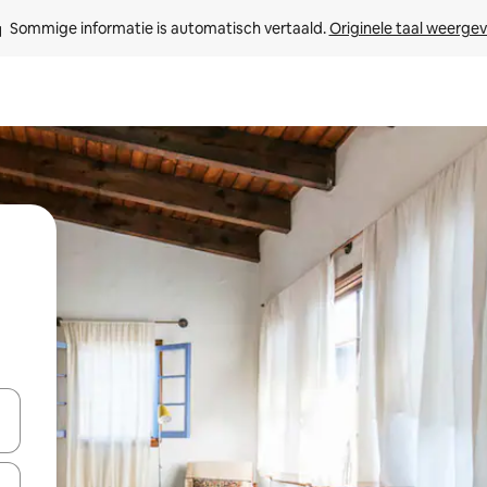
Sommige informatie is automatisch vertaald. 
Originele taal weerge
een keuze met je de pijltjestoetsen omhoog en omlaag, óf door te tik