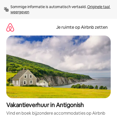
Ga
Sommige informatie is automatisch vertaald. 
Originele taal 
direct
weergeven
naar
inhoud
Je ruimte op Airbnb zetten
Vakantieverhuur in Antigonish
Vind en boek bijzondere accommodaties op Airbnb