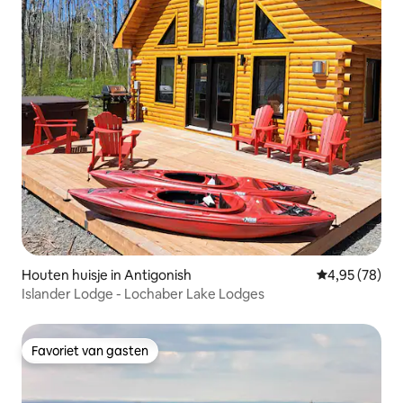
Houten huisje in Antigonish
Gemiddelde be
4,95 (78)
Islander Lodge - Lochaber Lake Lodges
Favoriet van gasten
Favoriet van gasten