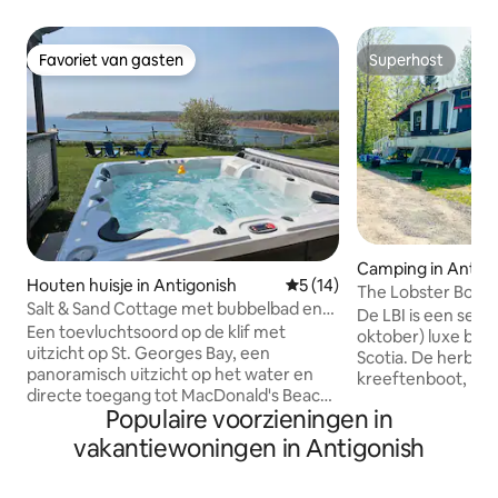
Favoriet van gasten
Superhost
Favoriet van gasten
Superhost
Camping in Antigo
Houten huisje in Antigonish
Gemiddelde beoordeling van 
5 (14)
The Lobster Boat 
Salt & Sand Cottage met bubbelbad en
De LBI is een sei
sauna
Een toevluchtsoord op de klif met
oktober) luxe be
uitzicht op St. Georges Bay, een
Scotia. De herber
panoramisch uitzicht op het water en
kreeftenboot, p
directe toegang tot MacDonald's Beach,
aan land, NIET W
Populaire voorzieningen in
een van de warmste en zanderigste
(NOMOH2O) Geniet van luxe
stranden van Antigonish County — op
GLAMPING met nau
vakantiewoningen in Antigonish
slechts 30 seconden rijden. 2
die de rijke kreef
slaapkamers, 2 queensize bedden,
Atlantic Canada laa