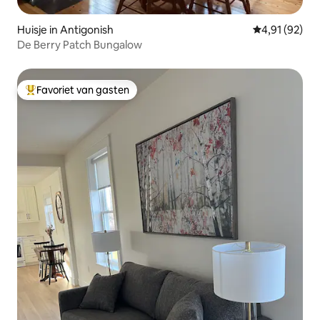
Huisje in Antigonish
Gemiddelde be
4,91 (92)
De Berry Patch Bungalow
Favoriet van gasten
Topfavoriet van gasten