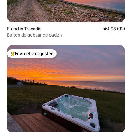
Eiland in Tracadie
Gemiddelde be
4,98 (92)
Buiten de gebaande paden
Favoriet van gasten
Topfavoriet van gasten