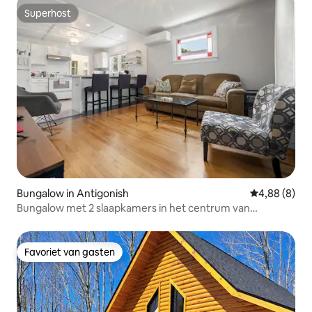
Superhost
Superhost
Bungalow in Antigonish
Gemiddelde b
4,88 (8)
Bungalow met 2 slaapkamers in het centrum van
Antigonish
Favoriet van gasten
Favoriet van gasten