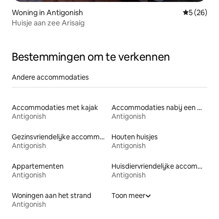
Woning in Antigonish
Gemiddelde
5 (26)
Huisje aan zee Arisaig
Bestemmingen om te verkennen
Andere accommodaties
Accommodaties met kajak
Accommodaties nabij een meer
Antigonish
Antigonish
Gezinsvriendelijke accommodaties
Houten huisjes
Antigonish
Antigonish
Appartementen
Huisdiervriendelijke accommodaties
Antigonish
Antigonish
Woningen aan het strand
Toon meer
Antigonish