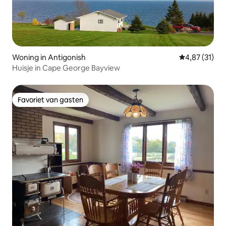
Woning in Antigonish
Gemiddelde be
4,87 (31)
Huisje in Cape George Bayview
Favoriet van gasten
Favoriet van gasten