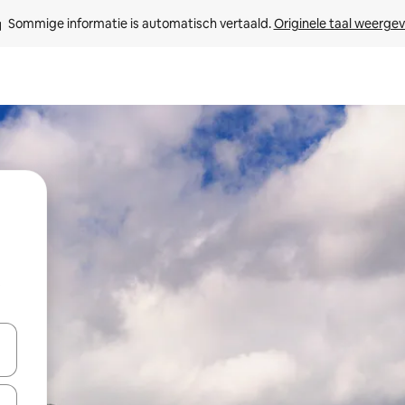
Sommige informatie is automatisch vertaald. 
Originele taal weerge
t
een keuze met je de pijltjestoetsen omhoog en omlaag, óf door te tik