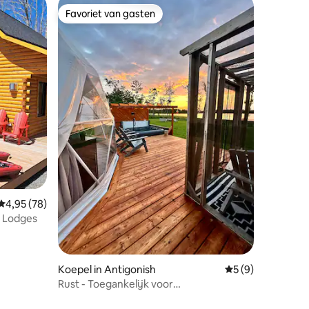
Favoriet van gasten
Favoriet van gasten
ecensies
Gemiddelde beoordeling van 4,95 uit 5, 78 recensies
4,95 (78)
e Lodges
Koepel in Antigonish
Gemiddelde beoord
5 (9)
Rust - Toegankelijk voor
rolstoelgebruikers