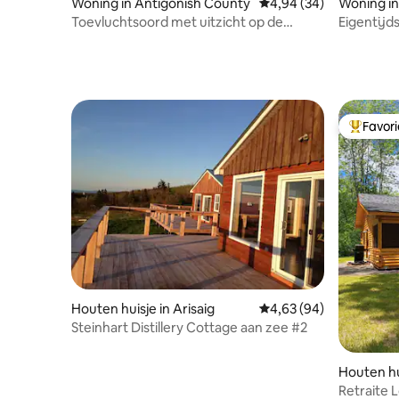
Woning in Antigonish County
Gemiddelde beoordeling
4,94 (34)
Woning in
Toevluchtsoord met uitzicht op de
Eigentijd
oceaan en houtgestookte hottub 7
uitzichten
slaapplaatsen
Favor
Topfavor
Houten huisje in Arisaig
Gemiddelde beoordeling
4,63 (94)
Steinhart Distillery Cottage aan zee #2
Houten hu
Retraite 