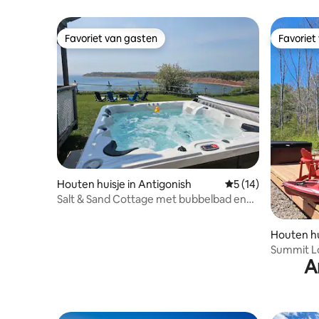
Favoriet van gasten
Favoriet
Favoriet van gasten
Favoriet
Houten huisje in Antigonish
Gemiddelde beoorde
5 (14)
Salt & Sand Cottage met bubbelbad en
sauna
Houten hu
Summit L
A