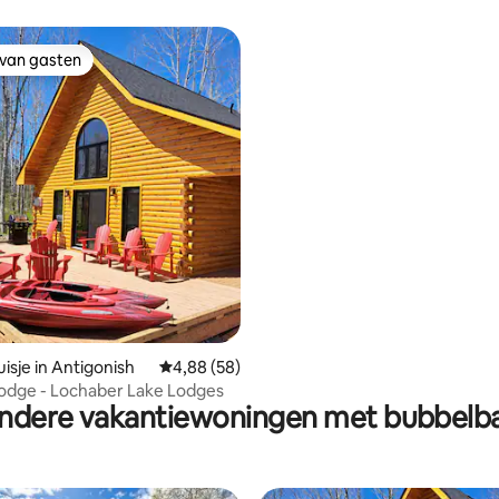
 van gasten
 van gasten
ling van 5 uit 5, 14 recensies
isje in Antigonish
Gemiddelde beoordeling van 4,88 uit 5, 58 r
4,88 (58)
odge - Lochaber Lake Lodges
ndere vakantiewoningen met bubbelb