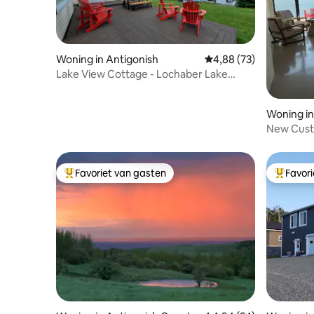
Woning in Antigonish
Gemiddelde beoordeling
4,88 (73)
Lake View Cottage - Lochaber Lake
Lodges
Woning in
New Cus
Favoriet van gasten
Favor
Topfavoriet van gasten
Topfavor