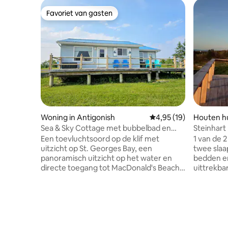
Favoriet van gasten
Favoriet van gasten
Woning in Antigonish
Gemiddelde beoordelin
4,95 (19)
Houten hui
Sea & Sky Cottage met bubbelbad en
Steinhart 
sauna Cribbons Pt
Een toevluchtsoord op de klif met
1 van de 
uitzicht op St. Georges Bay, een
twee slaa
panoramisch uitzicht op het water en
bedden e
directe toegang tot MacDonald's Beach,
uittrekba
een van de warmste en zanderigste
Cottage h
stranden van Antigonish County — op
Arisaig h
slechts 30 seconden rijden. 2
van Antigo
slaapkamers, 2 queensize bedden +
University
slaapbank (voor 1 volwassene of 2
Distillery,
kinderen), geschikt voor 6 personen
bekroonde