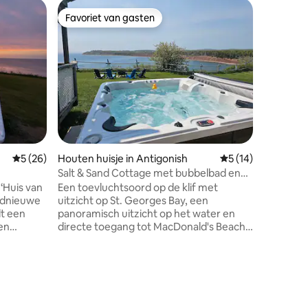
Favoriet van gasten
Favor
Favoriet van gasten
Topfavo
ecensies
Gemiddelde beoordeling van 5 uit 5, 26 recensies
5 (26)
Houten huisje in Antigonish
Gemiddelde beoorde
5 (14)
Salt & Sand Cottage met bubbelbad en
sauna
‘Huis van
Een toevluchtsoord op de klif met
oednieuwe
uitzicht op St. Georges Bay, een
dt een
panoramisch uitzicht op het water en
 en
directe toegang tot MacDonald's Beach,
n, op
een van de warmste en zanderigste
ish en
stranden van Antigonish County — op
an een
slechts 30 seconden rijden. 2
kte is
slaapkamers, 2 queensize bedden,
tsnappen.
geschikt voor 4 personen
gehele
Privébubbelbad Gedeelde sauna, altijd
Koepel in