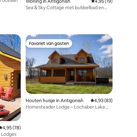
de oceaan
ecensies
Woning in Antigonish
Gemiddelde beoordelin
4,95 (19)
Sea & Sky Cottage met bubbelbad en
sauna Cribbons Pt
Favoriet van gasten
Favoriet van gasten
Houten huisje in Antigonish
Gemiddelde beoordelin
4,93 (83)
Homesteader Lodge – Lochaber Lake
Lodges
ecensies
Gemiddelde beoordeling van 4,95 uit 5, 78 recensies
4,95 (78)
e Lodges