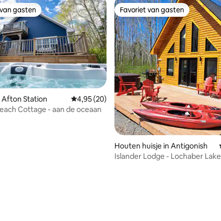
 van gasten
Favoriet van gasten
 van gasten
Favoriet van gasten
 Afton Station
Gemiddelde beoordeling van 4,95 uit 5, 20 r
4,95 (20)
Beach Cottage - aan de oceaan
Houten huisje in Antigonish
Islander Lodge - Lochaber Lak
 van 4,99 uit 5, 73 recensies