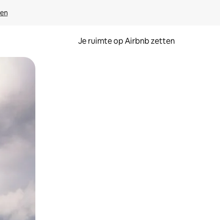
ven
Je ruimte op Airbnb zetten
ken of swipen.