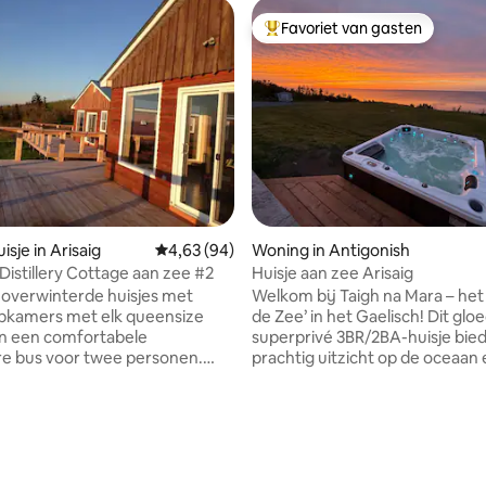
Favoriet van gasten
Topfavoriet van gasten
g van 4,95 uit 5, 19 recensies
sje in Arisaig
Gemiddelde beoordeling van 4,63 uit 5, 94 r
4,63 (94)
Woning in Antigonish
Distillery Cottage aan zee #2
Huisje aan zee Arisaig
2 overwinterde huisjes met
Welkom bij Taigh na Mara – het 
pkamers met elk queensize
de Zee’ in het Gaelisch! Dit gl
n een comfortabele
superprivé 3BR/2BA-huisje bie
re bus voor twee personen.
prachtig uitzicht op de oceaan
eeft een prachtig uitzicht op
spectaculaire zonsondergange
aven in Nova Scotia, 20 minuten
slechts 25 minuten van Antigon
nish, de thuisbasis van St. FX
StFX. Gelegen aan het einde v
. Gelegen bij Steinhart
onverharde weg weg van de dru
 zult u in staat zijn om de
het de perfecte plek om te on
 distilleerderij te proeven en
Je kunt gebruikmaken van de 