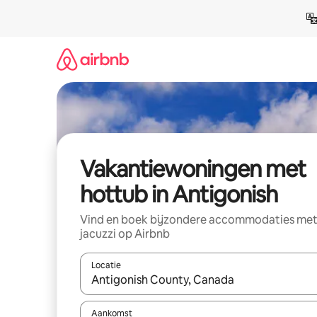
Ga
direct
naar
inhoud
Vakantiewoningen met
hottub in Antigonish
Vind en boek bijzondere accommodaties me
jacuzzi op Airbnb
Locatie
Wanneer er suggesties beschikbaar zijn, maak je 
Aankomst