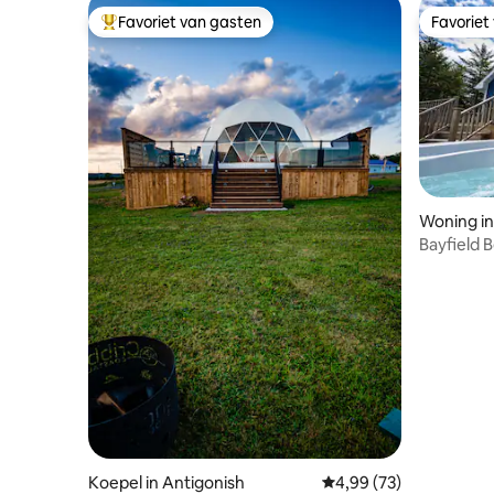
Favoriet van gasten
Favoriet
Topfavoriet van gasten
Favoriet
Woning in
Bayfield 
Koepel in Antigonish
Gemiddelde beoordeling
4,99 (73)