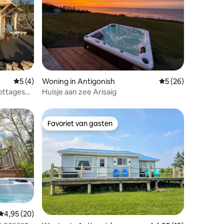
ecensies
Gemiddelde beoordeling van 5 uit 5, 4 recensies
5 (4)
Woning in Antigonish
Gemiddelde beoorde
5 (26)
ottages
Huisje aan zee Arisaig
Favoriet van gasten
Favoriet van gasten
Gemiddelde beoordeling van 4,95 uit 5, 20 recensies
4,95 (20)