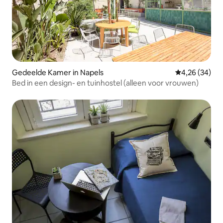
Gedeelde Kamer in Napels
Gemiddelde be
4,26 (34)
Bed in een design- en tuinhostel (alleen voor vrouwen)