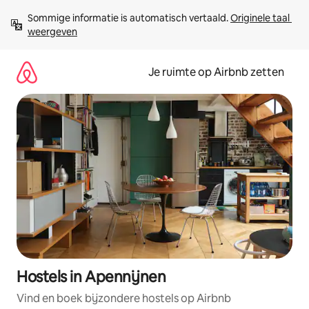
Ga
Sommige informatie is automatisch vertaald. 
Originele taal 
direct
weergeven
naar
inhoud
Je ruimte op Airbnb zetten
Hostels in Apennijnen
Vind en boek bijzondere hostels op Airbnb