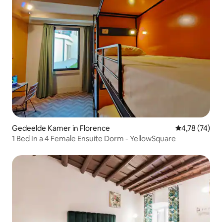
Gedeelde Kamer in Florence
Gemiddelde be
4,78 (74)
1 Bed In a 4 Female Ensuite Dorm - YellowSquare