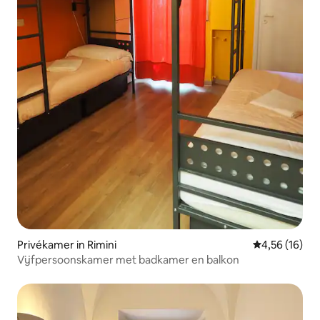
Privékamer in Rimini
Gemiddelde be
4,56 (16)
Vijfpersoonskamer met badkamer en balkon