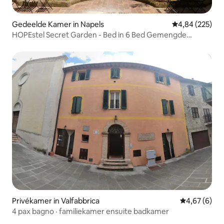
Gedeelde Kamer in Napels
Gemiddelde beo
4,84 (225)
HOPEstel Secret Garden - Bed in 6 Bed Gemengde
Slaapzaal
Privékamer in Valfabbrica
Gemiddelde b
4,67 (6)
4 pax bagno · familiekamer ensuite badkamer