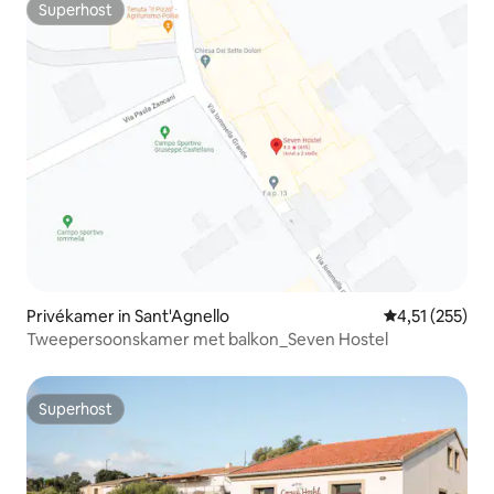
Superhost
Superhost
Privékamer in Sant'Agnello
Gemiddelde beo
4,51 (255)
Tweepersoonskamer met balkon_Seven Hostel
Superhost
Superhost