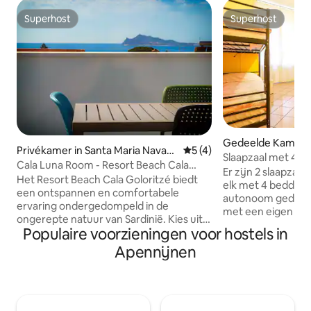
Superhost
Superhost
Superhost
Superhost
Gedeelde Kamer 
Privékamer in Santa Maria Navarr
Gemiddelde beoordeling van
5 (4)
Slaapzaal met 4 
ese
Cala Luna Room - Resort Beach Cala
Er zijn 2 slaapzal
Goloritzè
Het Resort Beach Cala Goloritzé biedt
elk met 4 bedden,
een ontspannen en comfortabele
autonoom gedeel
ervaring ondergedompeld in de
met een eigen ge
ongerepte natuur van Sardinië. Kies uit
zithoek met wate
Populaire voorzieningen voor hostels in
vier soorten kamers: 4 Deluxe kamers
broodrooster. Er z
met uitzicht op zee (2 op de middelste
Apennijnen
moderne/stijlvoll
verdieping en 2 op de bovenste
gasten in totaal n
verdieping): ongeëvenaard comfort en
van de hal. Handdoeken zijn
een adembenemend uitzicht op de Golf
beschikbaar op a
van Orosei. 4 Superior Kamers met
zijn voorzien va