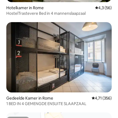
Hotelkamer in Rome
Gemiddelde b
4,3 (56)
HostelTrastevere Bed in 4 mannenslaapzaal
Gedeelde Kamer in Rome
Gemiddelde beo
4,71 (356)
1 BED IN 4 GEMENGDE ENSUITE SLAAPZAAL