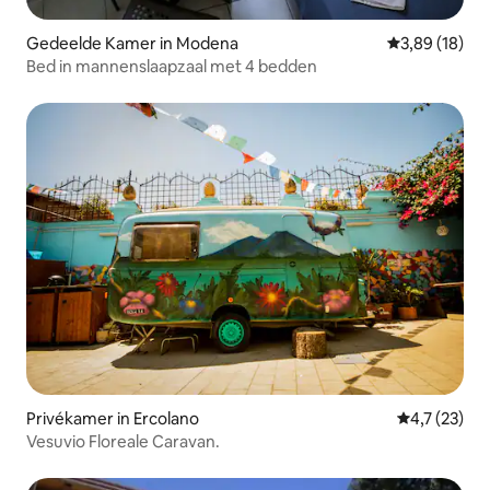
Gedeelde Kamer in Modena
Gemiddelde be
3,89 (18)
Bed in mannenslaapzaal met 4 bedden
Privékamer in Ercolano
Gemiddelde b
4,7 (23)
Vesuvio Floreale Caravan.