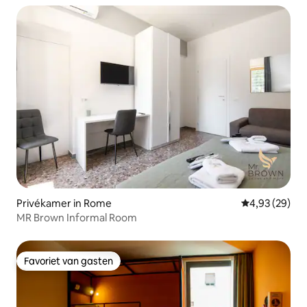
Privékamer in Rome
Gemiddelde be
4,93 (29)
MR Brown Informal Room
Favoriet van gasten
Favoriet van gasten