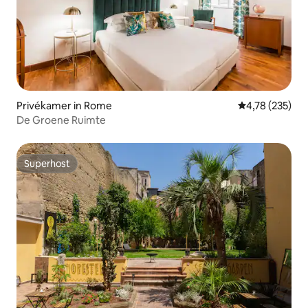
Privékamer in Rome
Gemiddelde beo
4,78 (235)
De Groene Ruimte
Superhost
Superhost