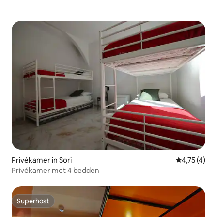
Privékamer in Sori
Gemiddelde b
4,75 (4)
Privékamer met 4 bedden
Superhost
Superhost