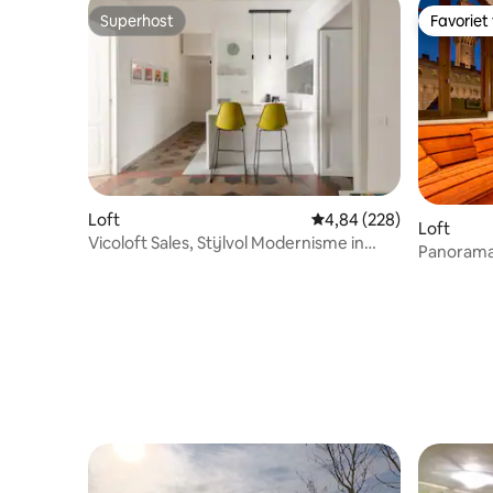
Superhost
Favoriet
Superhost
Favoriet
Loft
Gemiddelde beoordeling 
4,84 (228)
Loft
Vicoloft Sales, Stijlvol Modernisme in
Panorama 
Trastevere
Historic 