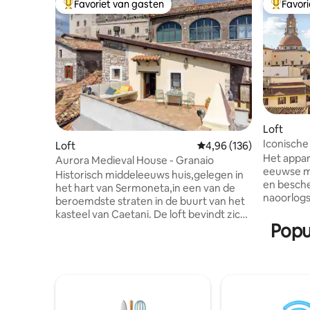
Favoriet van gasten
Favor
Topfavoriet van gasten
Topfavor
Loft
Iconisch
Loft
Gemiddelde beoordeling 
4,96 (136)
middelee
Het appar
Aurora Medieval House - Granaio
eeuwse m
Historisch middeleeuws huis,gelegen in
en besche
het hart van Sermoneta,in een van de
naoorlog
beroemdste straten in de buurt van het
de beroem
kasteel van Caetani. De loft bevindt zich
Giovanni 
Popu
op de laatste verdieping. Het is uitgerust
gerenove
met een kitchenette,queensize bed en
Florentijns
een goed ingerichte badkamer met
is geschi
douche. Ter beschikking van onze
de perfec
gasten een terras met een prachtig
gezinnen. Het is gelegen op de vie
uitzicht .ermoneta ligt zeer dicht bij
verdieping en 
Ninfa 's Garden,Sabaudia