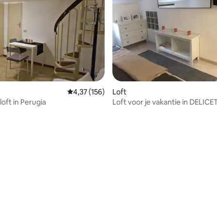
 van 4,85 uit 5, 33 recensies
Gemiddelde beoordeling van 4,37 uit 5, 156 r
4,37 (156)
Loft
loft in Perugia
Loft voor je vakantie in DELICE