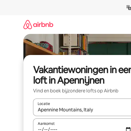
Ga
direct
naar
inhoud
Vakantiewoningen in ee
loft in Apennijnen
Vind en boek bijzondere lofts op Airbnb
Locatie
Wanneer er suggesties beschikbaar zijn, maak je 
Aankomst