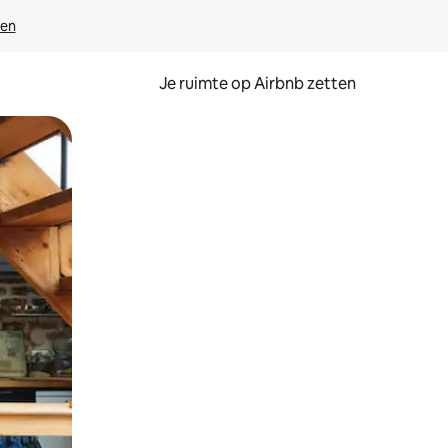
ven
Je ruimte op Airbnb zetten
ken of swipen.