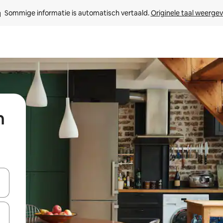
Sommige informatie is automatisch vertaald. 
Originele taal weerge
n
een keuze met je de pijltjestoetsen omhoog en omlaag, óf door te tik