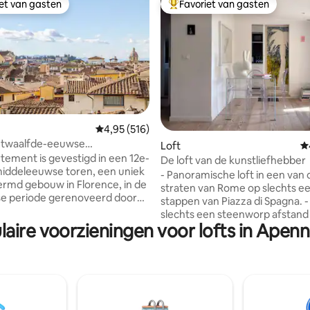
iet van gasten
Favoriet van gasten
iet van gasten
Topfavoriet van gasten
Gemiddelde beoordeling van 4,95 uit 5, 516 r
4,95 (516)
e twaalfde-eeuwse
van 4,96 uit 5, 136 recensies
Loft
G
uwse torenloft
tement is gevestigd in een 12e-
De loft van de kunstliefhebber
iddeleeuwse toren, een uniek
- Panoramische loft in een van
rmd gebouw in Florence, in de
straten van Rome op slechts e
se periode gerenoveerd door
stappen van Piazza di Spagna. - Op
de Italiaanse architect
slechts een steenworp afstand
Michelucci en onlangs
laire voorzieningen voor lofts in Apenn
belangrijkste bezienswaardighe
erd door de vooraanstaande
Zeer goed gepositioneerd en 
e architect Luigi Fragola. Het
met alle belangrijke transport
kt voor maximaal 4 personen en
- Fitness een paar stappen verd
te keuze voor stellen en kleine
Elektrische gordijnen. - Zeer rustig. -
rde
Designmeubelen en accessoires
er is een lift. Je kunt je
veilig. - Grote ramen. - Zonnig terras met