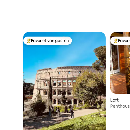
Favoriet van gasten
Favor
Topfavoriet van gasten
Topfavor
Loft
Penthous