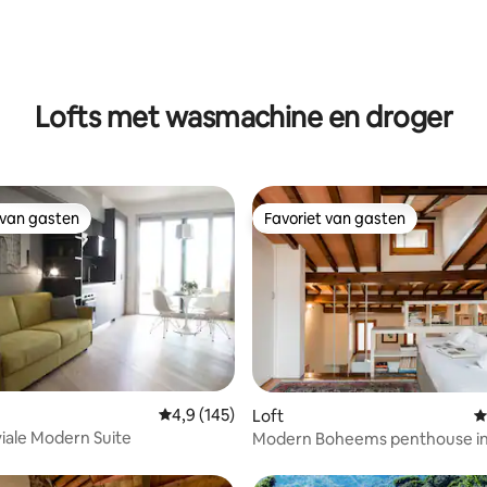
van 4,93 uit 5, 795 recensies
Lofts met wasmachine en droger
 van gasten
Favoriet van gasten
 van gasten
Favoriet van gasten
van 4,95 uit 5, 105 recensies
Gemiddelde beoordeling van 4,9 uit 5, 145 r
4,9 (145)
Loft
G
viale Modern Suite
Modern Boheems penthouse in
Croce