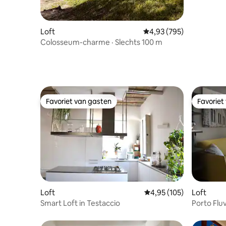
Loft
Gemiddelde beoordeling 
4,93 (795)
Colosseum-charme · Slechts 100 m
Favoriet van gasten
Favoriet
Favoriet van gasten
Favoriet
Loft
Gemiddelde beoordeling 
4,95 (105)
Loft
Smart Loft in Testaccio
Porto Flu