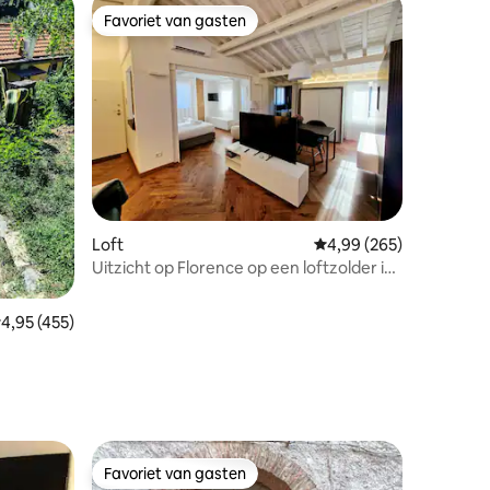
Favoriet van gasten
Favoriet van gasten
ecensies
Loft
Gemiddelde beoordeling
4,99 (265)
Uitzicht op Florence op een loftzolder in
het centrum
emiddelde beoordeling van 4,95 uit 5, 455 recensies
4,95 (455)
Favoriet van gasten
Favoriet van gasten