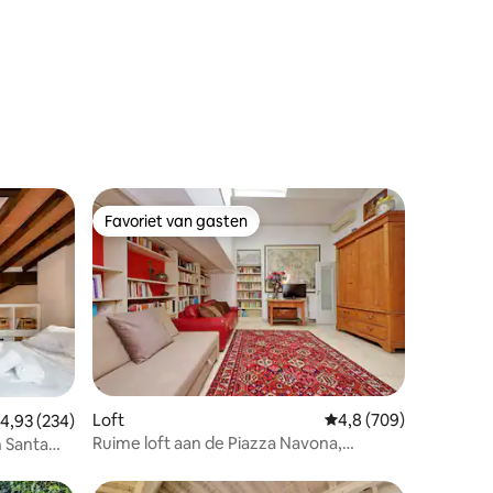
Favoriet van gasten
Favoriet van gasten
ecensies
Loft
Gemiddelde beoordelin
4,8 (709)
emiddelde beoordeling van 4,93 uit 5, 234 recensies
4,93 (234)
Ruime loft aan de Piazza Navona,
 Santa
voormalig kunstenaarsatelier