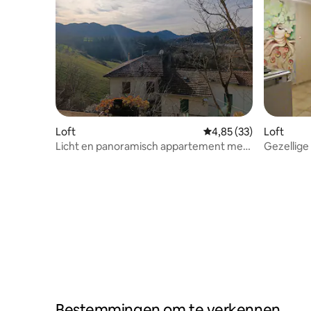
Loft
Gemiddelde beoordeling
4,85 (33)
Loft
Licht en panoramisch appartement met
Gezellige 
twee kamers
Bestemmingen om te verkennen