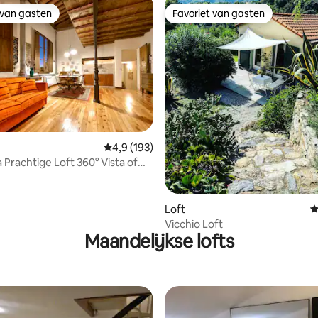
 van gasten
Favoriet van gasten
 van gasten
Favoriet van gasten
van 4,84 uit 5, 228 recensies
Gemiddelde beoordeling van 4,9 uit 5, 193 r
4,9 (193)
Prachtige Loft 360° Vista of
Gems
Loft
G
Vicchio Loft
Maandelijkse lofts