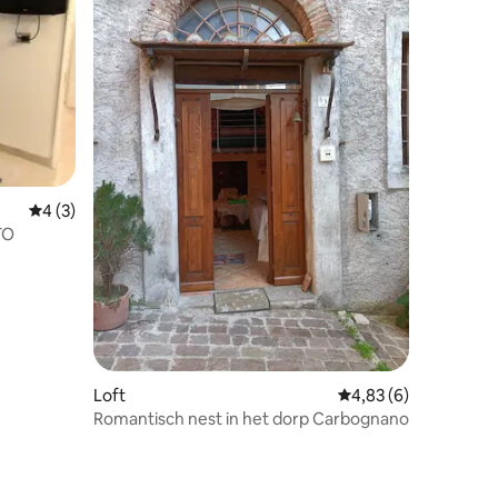
ecensies
Gemiddelde beoordeling van 4 uit 5, 3 recensies
4 (3)
TO
Loft
Gemiddelde beoordeli
4,83 (6)
Romantisch nest in het dorp Carbognano