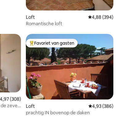
Loft
Gemiddelde beoordeling
4,88 (394)
Romantische loft
Favoriet van gasten
Topfavoriet van gasten
emiddelde beoordeling van 4,97 uit 5, 308 recensies
4,97 (308)
p de zeven
ecensies
Loft
Gemiddelde beoordeling
4,93 (386)
prachtig IN bovenop de daken