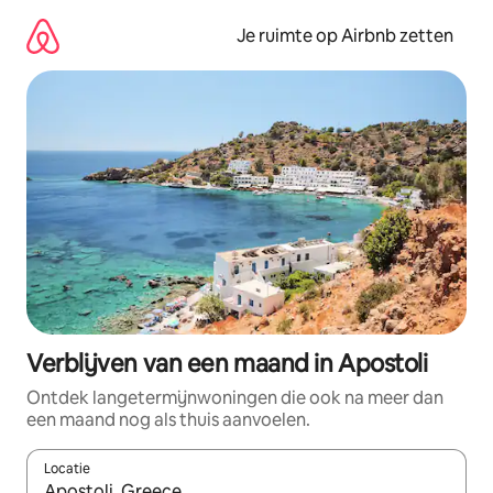
Ga
direct
Je ruimte op Airbnb zetten
naar
inhoud
Verblijven van een maand in Apostoli
Ontdek langetermijnwoningen die ook na meer dan
een maand nog als thuis aanvoelen.
Locatie
Wanneer er suggesties beschikbaar zijn, maak je een keuze met