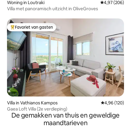
Woning in Loutraki
Gemiddelde beo
4,97 (206)
Villa met panoramisch uitzicht in OliveGroves
Favoriet van gasten
Topfavoriet van gasten
Villa in Vathianos Kampos
Gemiddelde beo
4,96 (120)
Gaea Loft Villa (2e verdieping)
De gemakken van thuis en geweldige
maandtarieven