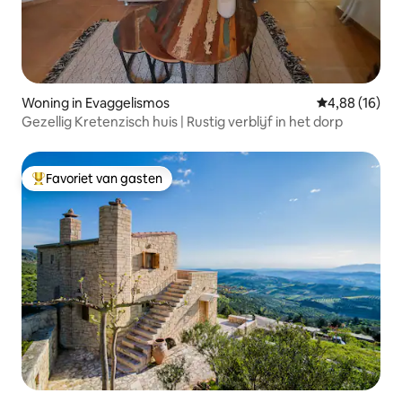
Woning in Evaggelismos
Gemiddelde be
4,88 (16)
Gezellig Kretenzisch huis | Rustig verblijf in het dorp
Favoriet van gasten
Topfavoriet van gasten