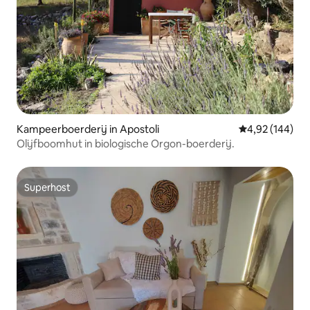
Kampeerboerderij in Apostoli
Gemiddelde beo
4,92 (144)
Olijfboomhut in biologische Orgon-boerderij.
Superhost
Superhost