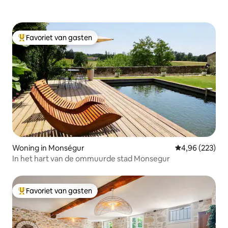
Favoriet van gasten
Topfavoriet van gasten
Woning in Monségur
Gemiddelde beo
4,96 (223)
In het hart van de ommuurde stad Monsegur
Favoriet van gasten
Topfavoriet van gasten