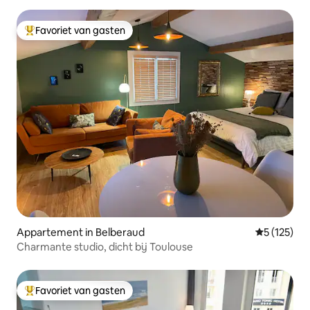
Favoriet van gasten
Topfavoriet van gasten
Appartement in Belberaud
Gemiddelde 
5 (125)
Charmante studio, dicht bij Toulouse
Favoriet van gasten
Topfavoriet van gasten