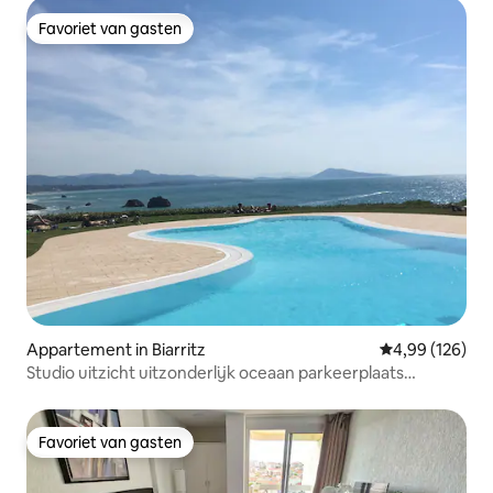
Favoriet van gasten
Favoriet van gasten
Appartement in Biarritz
Gemiddelde beo
4,99 (126)
Studio uitzicht uitzonderlijk oceaan parkeerplaats
zwembad tennis
Favoriet van gasten
Favoriet van gasten