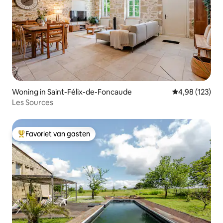
Woning in Saint-Félix-de-Foncaude
Gemiddelde beo
4,98 (123)
Les Sources
Favoriet van gasten
Topfavoriet van gasten