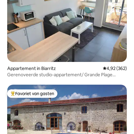
Appartement in Biarritz
Gemiddelde beo
4,92 (362)
Gerenoveerde studio-appartement/ Grande Plage
Biarritz
Favoriet van gasten
Topfavoriet van gasten