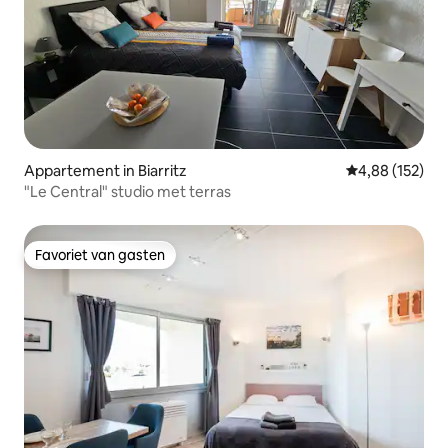
Appartement in Biarritz
Gemiddelde beo
4,88 (152)
"Le Central" studio met terras
Favoriet van gasten
Favoriet van gasten