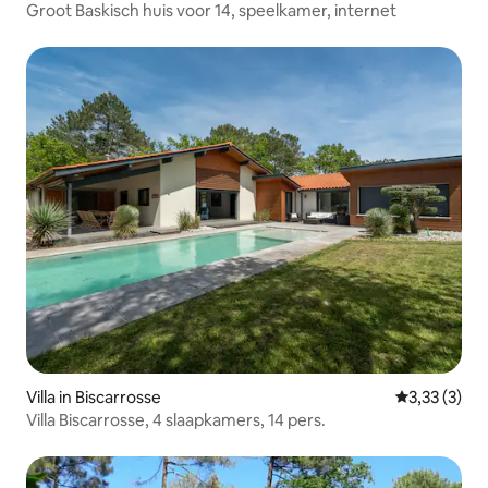
Groot Baskisch huis voor 14, speelkamer, internet
Villa in Biscarrosse
Gemiddelde b
3,33 (3)
Villa Biscarrosse, 4 slaapkamers, 14 pers.