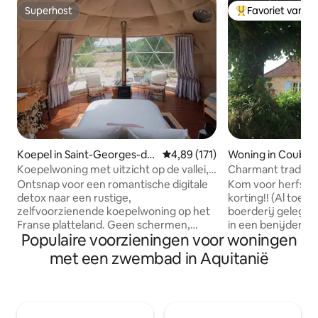
Superhost
Favoriet van g
Superhost
Topfavoriet van 
Koepel in Saint-Georges-de
Gemiddelde beoordeling van 4,89
4,89 (171)
Woning in Coubjo
s-Agoûts
Koepelwoning met uitzicht op de vallei,
Charmant tradition
sterrenkijken en terras voor
zwembad
Ontsnap voor een romantische digitale
Kom voor herfst/
zonsopgang
detox naar een rustige,
korting!! (Al toe
zelfvoorzienende koepelwoning op het
boerderij gelegen
Franse platteland. Geen schermen,
in een benijdensw
Populaire voorzieningen voor woningen
geen haast – alleen vogelgezang, een
uitzonderlijk uitzi
uitgestrekte hemel en totale rust. Word
moment van het ja
met een zwembad in Aquitanië
wakker met uitzicht op de zonsopgang,
Zoek in de lente n
drink koffie op het terras en ontspan bij
luieren bij de (ged
de houtkachel onder de sterren. Een
de zomer; geniet 
gezellig, knus verblijf, ontworpen om tot
en kastanjes in de