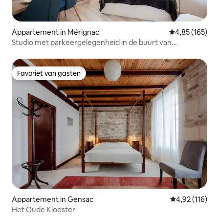
Appartement in Mérignac
Gemiddelde beo
4,85 (165)
Studio met parkeergelegenheid in de buurt van
Bordeaux, tram en winkels
Favoriet van gasten
Favoriet van gasten
Appartement in Gensac
Gemiddelde beo
4,92 (116)
Het Oude Klooster