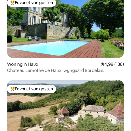
Favoriet van gasten
Topfavoriet van gasten
Woning in Haux
Gemiddelde beo
4,99 (136)
Château Lamothe de Haux, wijngaard Bordelais.
Favoriet van gasten
Topfavoriet van gasten