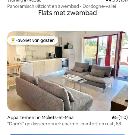
Panoramisch uitzicht en zwembad • Dordogne-vallei
Flats met zwembad
Favoriet van gasten
Topfavoriet van gasten
Appartement in Moliets-et-Maa
Gemiddelde 
5 (110)
"Dom's" geklasseerd ⭐️⭐️⭐️ charme, comfort en rust, 68
m2