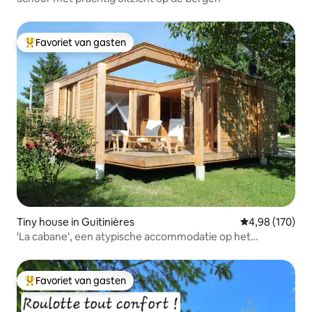
Favoriet van gasten
Topfavoriet van gasten
Tiny house in Guitinières
Gemiddelde beo
4,98 (170)
'La cabane', een atypische accommodatie op het
platteland.
Favoriet van gasten
Topfavoriet van gasten