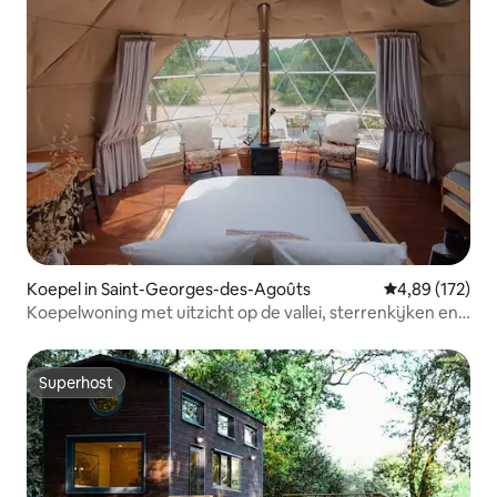
Koepel in Saint-Georges-des-Agoûts
Gemiddelde beo
4,89 (172)
Koepelwoning met uitzicht op de vallei, sterrenkijken en
terras voor zonsopgang
Superhost
Superhost