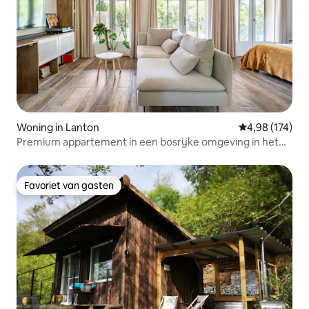
Woning in Lanton
Gemiddelde beo
4,98 (174)
Premium appartement in een bosrijke omgeving in het
Arcachonbekken
Favoriet van gasten
Favoriet van gasten