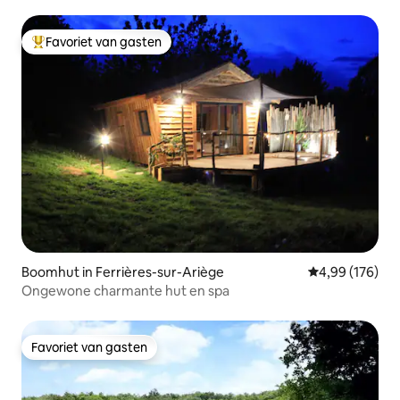
Favoriet van gasten
Topfavoriet van gasten
Boomhut in Ferrières-sur-Ariège
Gemiddelde beo
4,99 (176)
Ongewone charmante hut en spa
Favoriet van gasten
Favoriet van gasten