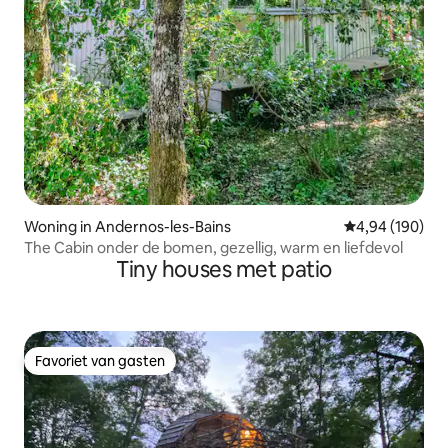
Woning in Andernos-les-Bains
Gemiddelde beo
4,94 (190)
The Cabin onder de bomen, gezellig, warm en liefdevol
Tiny houses met patio
Favoriet van gasten
Favoriet van gasten