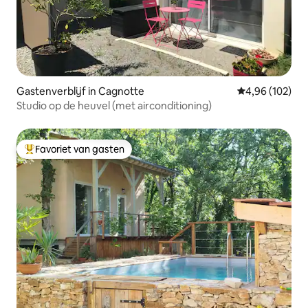
Gastenverblijf in Cagnotte
Gemiddelde beo
4,96 (102)
Studio op de heuvel (met airconditioning)
Favoriet van gasten
Topfavoriet van gasten