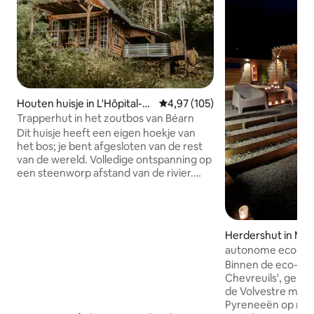
Houten huisje in L'Hôpital-
Gemiddelde beoordeling van 4,97
4,97 (105)
d'Orion
Trapperhut in het zoutbos van Béarn
Dit huisje heeft een eigen hoekje van
het bos; je bent afgesloten van de rest
van de wereld. Volledige ontspanning op
een steenworp afstand van de rivier.
Laat je tijdens je verblijf leiden door je
verlangens. De hut bestaat uit een
slaapkamer boven met een bed en
beneden een kamer die uitkomt op een
Herdershut in Mo
terras met directe toegang tot je
cage
autonome eco-loc
Scandinavische bad. De douche is
Binnen de eco-loca
buiten, onder een bamboe tipi.
Chevreuils', gele
Lunchpakket (€ 30/persoon) of
de Volvestre met u
charcuterie- en kaasplankje (€ 24) 's
Pyreneeën op min
avonds beschikbaar (48 uur van tevoren