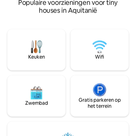
Populaire voorzieningen voor tiny
Toulouse. La Caba
bestellen)
verwelkomt je op 
houses in Aquitanië
permacole voor e
exotisch en informatief verblijf in het
hart van de natuur. Optioneel in 
avond wordt er ee
soorten boerenkaa
cabine of buiten
met salade en wij
evenals zelfgema
Keuken
Wifi
desserts.
Gratis parkeren op
Zwembad
het terrein