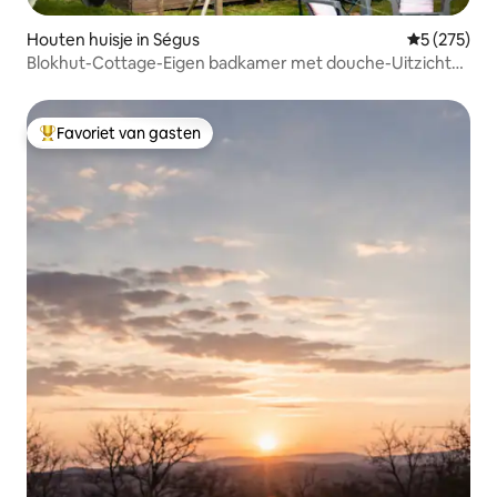
Houten huisje in Ségus
Gemiddelde 
5 (275)
Blokhut-Cottage-Eigen badkamer met douche-Uitzicht
op de bergen
Favoriet van gasten
Topfavoriet van gasten