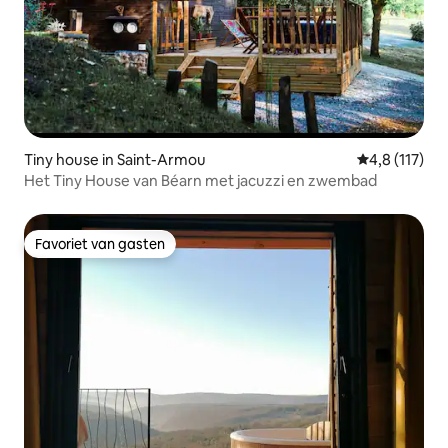
Tiny house in Saint-Armou
Gemiddelde be
4,8 (117)
Het Tiny House van Béarn met jacuzzi en zwembad
Favoriet van gasten
Favoriet van gasten