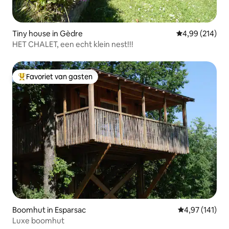
Tiny house in Gèdre
Gemiddelde beo
4,99 (214)
HET CHALET, een echt klein nest!!!
Favoriet van gasten
Topfavoriet van gasten
Boomhut in Esparsac
Gemiddelde beo
4,97 (141)
Luxe boomhut