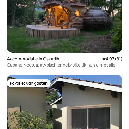
Accommodatie in Cazarilh
Gemiddelde be
4,97 (31)
Cabane Noctua, atypisch ongebruikelijk huisje met alle
comfort
Favoriet van gasten
Favoriet van gasten