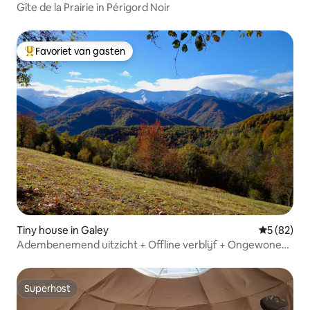
Gîte de la Prairie in Périgord Noir
Favoriet van gasten
Topfavoriet van gasten
Tiny house in Galey
Gemiddelde
5 (82)
Adembenemend uitzicht + Offline verblijf + Ongewone
nacht
Superhost
Superhost