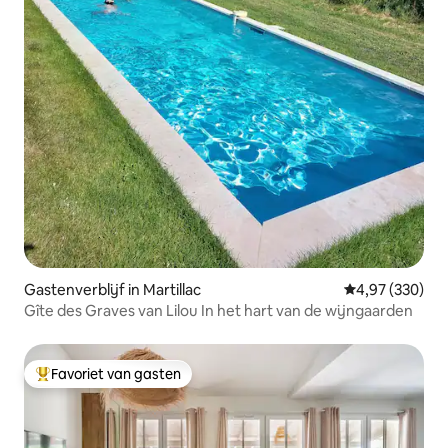
Gastenverblijf in Martillac
Gemiddelde beo
4,97 (330)
Gîte des Graves van Lilou In het hart van de wijngaarden
Favoriet van gasten
Topfavoriet van gasten