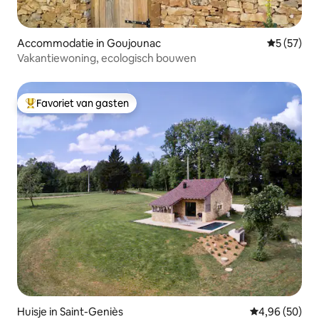
Accommodatie in Goujounac
Gemiddelde
5 (57)
Vakantiewoning, ecologisch bouwen
Favoriet van gasten
Topfavoriet van gasten
Huisje in Saint-Geniès
Gemiddelde be
4,96 (50)