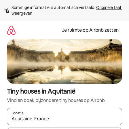
Ga
Sommige informatie is automatisch vertaald. 
Originele taal 
direct
weergeven
naar
inhoud
Je ruimte op Airbnb zetten
Tiny houses in Aquitanië
Vind en boek bijzondere tiny houses op Airbnb
Locatie
Wanneer er suggesties beschikbaar zijn, maak je een keuze met