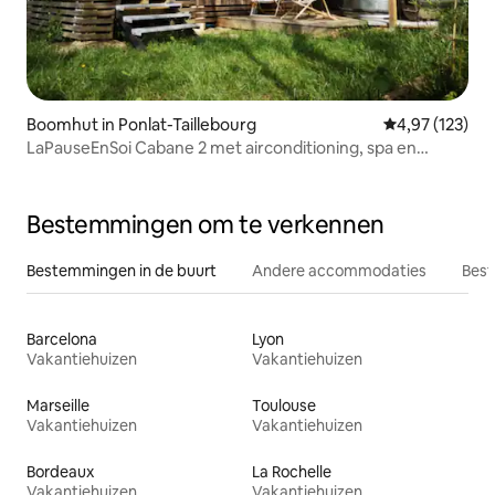
Boomhut in Ponlat-Taillebourg
Gemiddelde beo
4,97 (123)
LaPauseEnSoi Cabane 2 met airconditioning, spa en
uitzicht op de Pyreneeën
Bestemmingen om te verkennen
Bestemmingen in de buurt
Andere accommodaties
Best
Barcelona
Lyon
Vakantiehuizen
Vakantiehuizen
Marseille
Toulouse
Vakantiehuizen
Vakantiehuizen
Bordeaux
La Rochelle
Vakantiehuizen
Vakantiehuizen