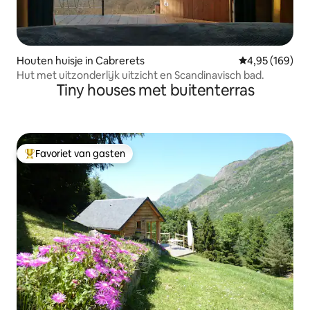
Houten huisje in Cabrerets
Gemiddelde beo
4,95 (169)
Hut met uitzonderlijk uitzicht en Scandinavisch bad.
Tiny houses met buitenterras
Favoriet van gasten
Topfavoriet van gasten