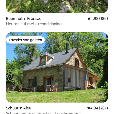
Boomhut in Fronsac
Gemiddelde beo
4,98 (186)
Houten hut met airconditioning
Favoriet van gasten
Favoriet van gasten
Schuur in Aleu
Gemiddelde beo
4,94 (287)
Schuur met prachtig uitzicht op de bergen