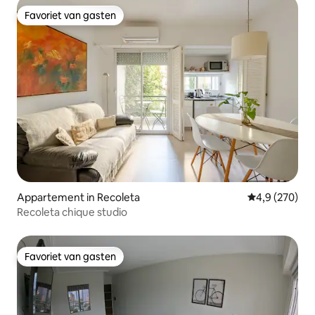
Favoriet van gasten
Favoriet van gasten
Appartement in Recoleta
Gemiddelde be
4,9 (270)
Recoleta chique studio
Favoriet van gasten
Favoriet van gasten