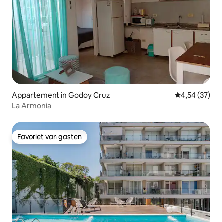
Appartement in Godoy Cruz
Gemiddelde be
4,54 (37)
La Armonia
Favoriet van gasten
Favoriet van gasten