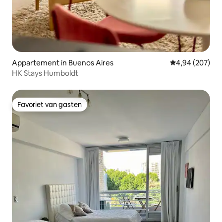
Appartement in Buenos Aires
Gemiddelde beo
4,94 (207)
HK Stays Humboldt
Favoriet van gasten
Favoriet van gasten