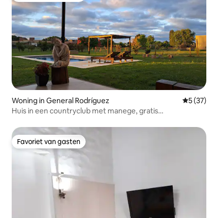
Woning in General Rodríguez
Gemiddelde
5 (37)
Huis in een countryclub met manege, gratis
voorzieningen
Favoriet van gasten
Favoriet van gasten