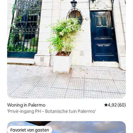
Woning in Palermo
Gemiddelde be
4,92 (60)
'Privé-ingang PH – Botanische tuin Palermo'
Favoriet van gasten
Favoriet van gasten