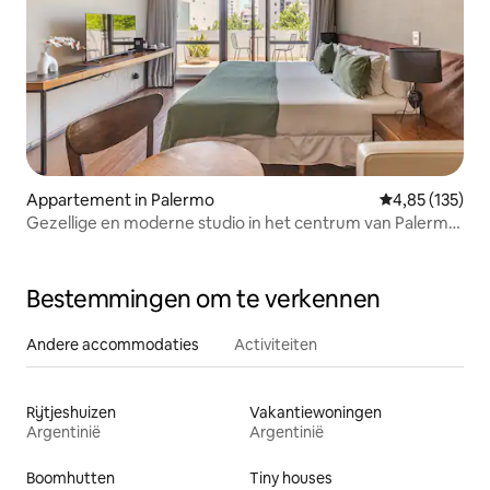
Appartement in Palermo
Gemiddelde beo
4,85 (135)
Gezellige en moderne studio in het centrum van Palermo
Soho T707
Bestemmingen om te verkennen
Andere accommodaties
Activiteiten
Rijtjeshuizen
Vakantiewoningen
Argentinië
Argentinië
Boomhutten
Tiny houses