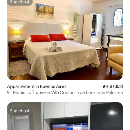
Superhost
Superhost
Appartement in Buenos Aires
Gemiddelde be
4,8 (353)
9 - Mooie Loft prive in Villa Crespo in de buurt van Palermo
Superhost
Superhost