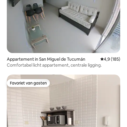
Appartement in San Miguel de Tucumán
Gemiddelde be
4,9 (185)
Comfortabel licht appartement, centrale ligging.
Favoriet van gasten
Favoriet van gasten