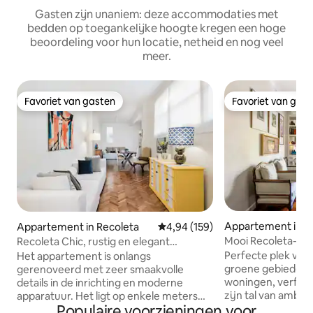
Gasten zijn unaniem: deze accommodaties met
bedden op toegankelijke hoogte kregen een hoge
beoordeling voor hun locatie, netheid en nog veel
meer.
Favoriet van gasten
Favoriet van gas
Favoriet van gasten
Favoriet van gas
Appartement in B
Appartement in Recoleta
Gemiddelde beoordeling van 4,94
4,94 (159)
es
Mooi Recoleta-ap
Recoleta Chic, rustig en elegant
balkon
appartement
Perfecte plek voor
Het appartement is onlangs
groene gebieden,
gerenoveerd met zeer smaakvolle
woningen, verfijn
details in de inrichting en moderne
zijn tal van ambas
apparatuur. Het ligt op enkele meters
Populaire voorzieningen voor
monumenten en mu
van de Avda. Santa Fe waar de beste