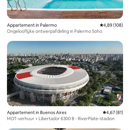
Appartement in Palermo
Gemiddelde beo
4,89 (108)
Ongelooflijke ontwerpafdeling in Palermo Soho
Appartement in Buenos Aires
Gemiddelde be
4,67 (81)
MOT-verhuur + Libertador 6300 B - RiverPlate-stadion