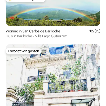
Topfavoriet van gasten
Woning in San Carlos de Bariloche
Gemiddelde
5 (15)
Huis in Bariloche - Villa Lago Gutierrez
Favoriet van gasten
Favoriet van gasten