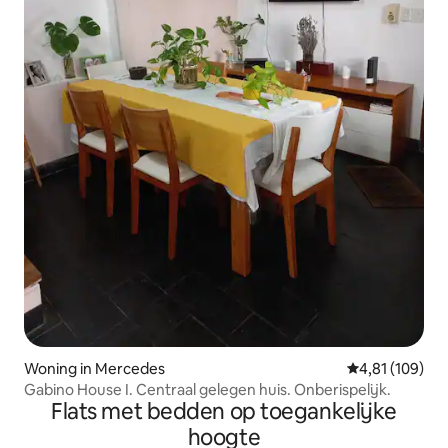
Woning in Mercedes
Gemiddelde beo
4,81 (109)
Gabino House I. Centraal gelegen huis. Onberispelijk.
Flats met bedden op toegankelijke
hoogte