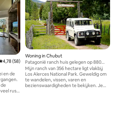
Woning in Chubut
Huisje in
Gemiddelde beoordeling van 4,78 uit 5, 58 recensies
4,78 (58)
Patagonië ranch huis gelegen op 880
Casa de 
hectare
landscha
Mijn ranch van 356 hectare ligt vlakbij
Landhuis 
ei en de
Los Alerces National Park. Geweldig om
op een pl
rgangen.
te wandelen, vissen, varen en
van Raco
 de
bezienswaardigheden te bekijken. Je
Tucuman.
zult genieten van mijn plek vanwege de
verblijf 
elt en je
sfeer, de buitenruimte, het licht en de
unieke l
Gelegen op
comfortabele bedden. Mijn ruimte is
foto 's g
 de las
goed voor koppels, solo-avonturiers,
Yacanto en
gezinnen (met kinderen) en grote
e Cerro
groepen.
ale
e in