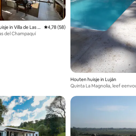
sje in Villa de Las R
Gemiddelde beoordeling van 4,78 uit 5, 58 r
4,78 (58)
as del Champaquí
Houten huisje in Luján
Quinta La Magnolia, leef eenvo
droom groot