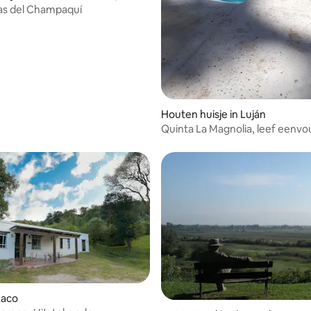
as del Champaquí
Houten huisje in Luján
Quinta La Magnolia, leef eenvo
droom groot
Raco