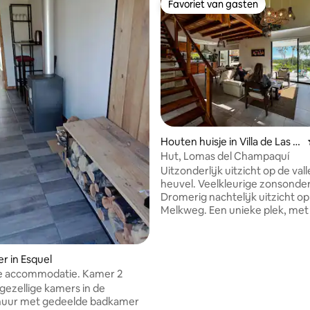
Favoriet van gasten
Favoriet van gasten
g van 4,9 uit 5, 155 recensies
Houten huisje in Villa de Las R
osas
Hut, Lomas del Champaquí
Uitzonderlijk uitzicht op de vall
heuvel. Veelkleurige zonsonde
Dromerig nachtelijk uitzicht op
Melkweg. Een unieke plek, met veel rust
en energie die je zintuigen prikk
revitaliseert. Rustig en veilig. 
een toplocatie op 8 km van Villa
r in Esquel
Rosas, 20 km van San Javier - 
ke accommodatie. Kamer 2
10 km van de beklimming van d
gezellige kamers in de
Champaqui. En het heeft centr
chuur met gedeelde badkamer
verwarming, een van de weinig