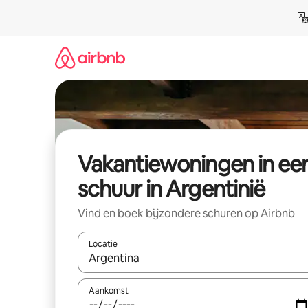
Ga
direct
naar
inhoud
Vakantiewoningen in ee
schuur in Argentinië
Vind en boek bijzondere schuren op Airbnb
Locatie
Wanneer er suggesties beschikbaar zijn, maak je 
Aankomst