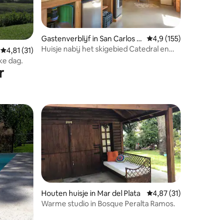
Gastenverblijf in San Carlos d
Gemiddelde beoordelin
4,9 (155)
e Bariloche
Huisje nabij het skigebied Catedral en
Gemiddelde beoordeling van 4,81 uit 5, 31 recensies
4,81 (31)
het Gutierrez-meer
ke dag.
r
Houten huisje in Mar del Plata
Gemiddelde beoordelin
4,87 (31)
Warme studio in Bosque Peralta Ramos.
ecensies