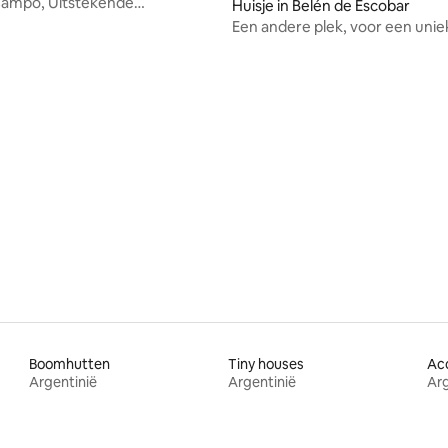
Campo, Uitstekende
Huisje in Belén de Escobar
pen en natuur.
Een andere plek, voor een unie
Boomhutten
Tiny houses
Argentinië
Argentinië
Arg