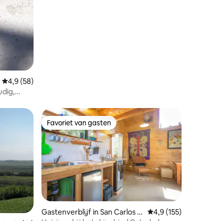
Gemiddelde beoordeling van 4,9 uit 5, 58 recensies
4,9 (58)
udig,
Favoriet van gasten
Favoriet van gasten
Gastenverblijf in San Carlos d
Gemiddelde beoordelin
4,9 (155)