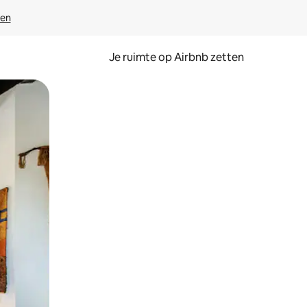
ven
Je ruimte op Airbnb zetten
ken of swipen.