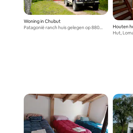
Woning in Chubut
Houten hui
Patagonië ranch huis gelegen op 880
osas
Hut, Lom
hectare