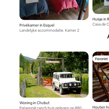
Huisje in 
Casa de 
Privékamer in Esquel
landschap
Landelijke accommodatie. Kamer 2
Favoriet
Favoriet
Woning in Chubut
Houten hui
Patagonië ranch huis gelegen op 880