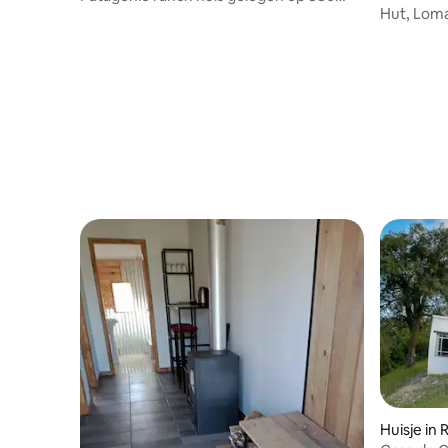
osas
Hut, Lom
hectare
Huisje in 