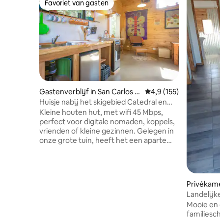
Favoriet van gasten
Favoriet van gasten
Gastenverblijf in San Carlos d
Gemiddelde beoordelin
4,9 (155)
e Bariloche
Huisje nabij het skigebied Catedral en
het Gutierrez-meer
Kleine houten hut, met wifi 45 Mbps,
perfect voor digitale nomaden, koppels,
vrienden of kleine gezinnen. Gelegen in
onze grote tuin, heeft het een aparte
ingang en ruimte voor één auto.
Maximaal drie personen. Er is een klein
bos met inheemse flora, en het is op
loopafstand van National Park en Refugio
Privékame
Frey trail, terwijl het op slechts een paar
Landelij
minuten van het skigebied Cerro
Mooie en 
Catedral ligt. Perfect voor liefhebbers
families
van bergsporten: rotsklimmen,