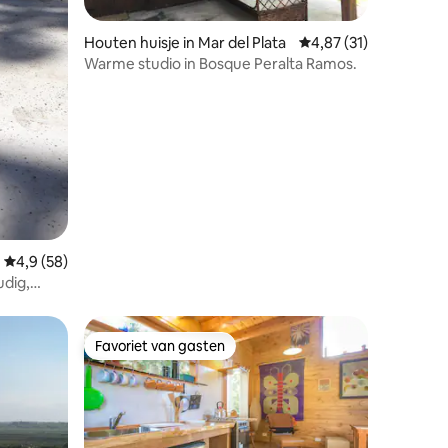
Houten huisje in Mar del Plata
Gemiddelde beoordelin
4,87 (31)
Warme studio in Bosque Peralta Ramos.
ecensies
Gemiddelde beoordeling van 4,9 uit 5, 58 recensies
4,9 (58)
udig,
Favoriet van gasten
Favoriet van gasten