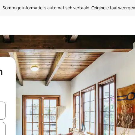
Sommige informatie is automatisch vertaald. 
Originele taal weerge
n
een keuze met je de pijltjestoetsen omhoog en omlaag, óf door te tik