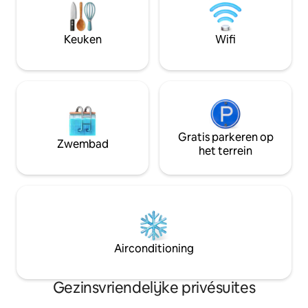
parkeergelegenheid. Gele
sofa, stoelbed, kl
appartement-kamer – geschikt voor 4
personen. Een tweepersoonsbed en
Keuken
Wifi
een dubbele uitklapbare slaapbank.
Gratis parkeren op
Zwembad
het terrein
Airconditioning
Gezinsvriendelijke privésuites