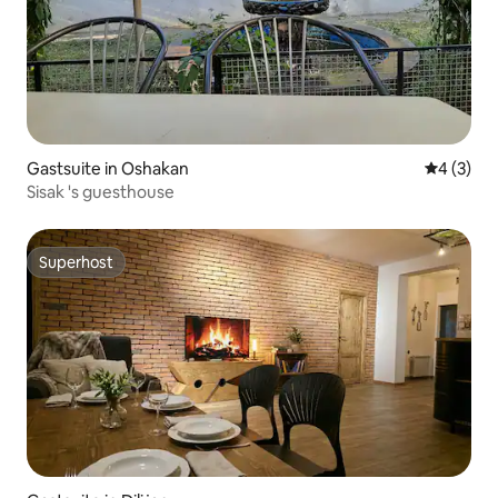
Gastsuite in Oshakan
Gemiddeld
4 (3)
Sisak 's guesthouse
Superhost
Superhost