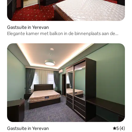
Gastsuite in Yerevan
Elegante kamer met balkon in de binnenplaats aan de
Komitasstraat
Gastsuite in Yerevan
Gemiddeld
5 (4)