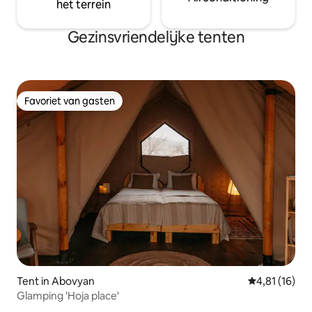
het terrein
Gezinsvriendelijke tenten
Favoriet van gasten
Favoriet van gasten
Tent in Abovyan
Gemiddelde be
4,81 (16)
Glamping 'Hoja place'