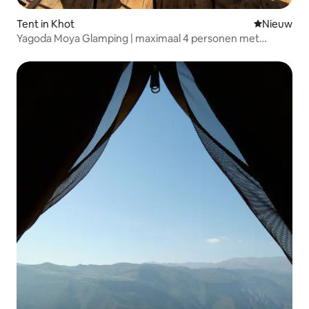
Tent in Khot
Nieuwe ac
Nieuw
Yagoda Moya Glamping | maximaal 4 personen met
voorzieningen binnen