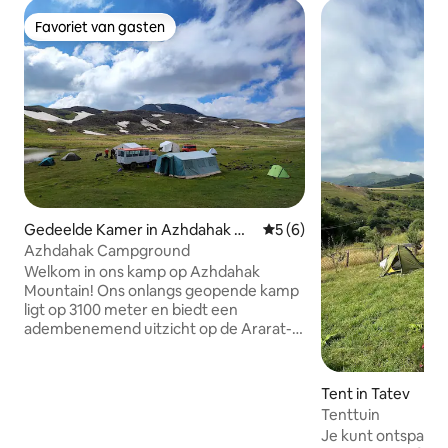
Favoriet van gasten
Favoriet van gasten
Gedeelde Kamer in Azhdahak M
Gemiddelde beoordeling van
5 (6)
ountain
Azhdahak Campground
Welkom in ons kamp op Azhdahak
Mountain! Ons onlangs geopende kamp
ligt op 3100 meter en biedt een
adembenemend uitzicht op de Ararat-
berg, Sevan Lake en Azhdahak zelf. Kies
uit ruime grote tenten of zelf
meenemen. De slaapzaal tent biedt
Tent in Tatev
plaats aan 10 gasten in 5 stapelbedden.
Tenttuin
Geniet van een goed uitgeruste keuken
Je kunt ontspannen in
en een eethoek. Ga op een wandeling