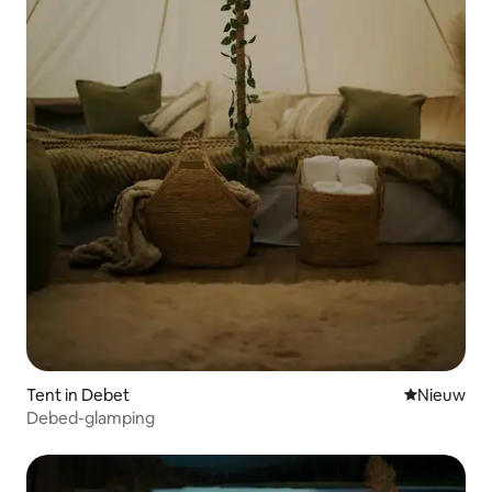
Tent in Debet
Nieuwe ac
Nieuw
Debed-glamping