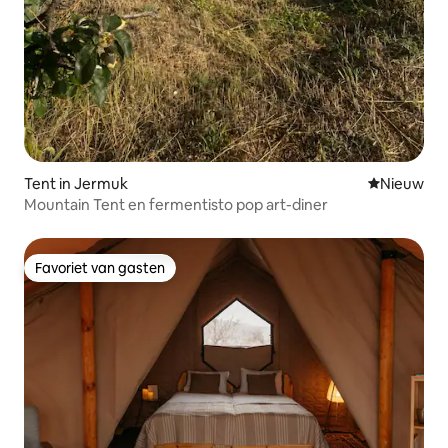
Tent in Jermuk
Nieuwe ac
Nieuw
Mountain Tent en fermentisto pop art-diner
Favoriet van gasten
Favoriet van gasten