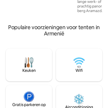
lange werk- of ri
van 1,5 uur (3 km) naar de top van
prachtig panorami
Azhdahak. Vervoer voorzien. Boek nu je
berg Aramazd. He
buitengewone natuuruitje en dompel je
kloostercomplex, 
onder in de majestueuze landschappen
kabelbaan, ligt op
van Armenië!
tenttuin kun je ete
Populaire voorzieningen voor tenten in
we met liefde koke
Armenië
koekjes van het re
kunt door ons met
kruidenthee drinke
bergen. Het Tatev
Center bevindt zic
Keuken
Wifi
Gratis parkeren op
Airconditioning