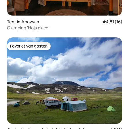
Tent in Abovyan
Gemiddelde be
4,81 (16)
Glamping 'Hoja place'
Favoriet van gasten
Favoriet van gasten