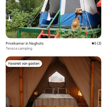
Privékamer in Neghots
Gemiddeld
5 (3)
Tereza camping
Favoriet van gasten
Favoriet van gasten