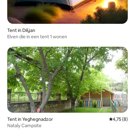
Tent in Dilijan
Elven die in een tent 1 wonen
Tent in Yeghegnadzor
Gemiddelde b
4,75 (8)
Nataly Campsite