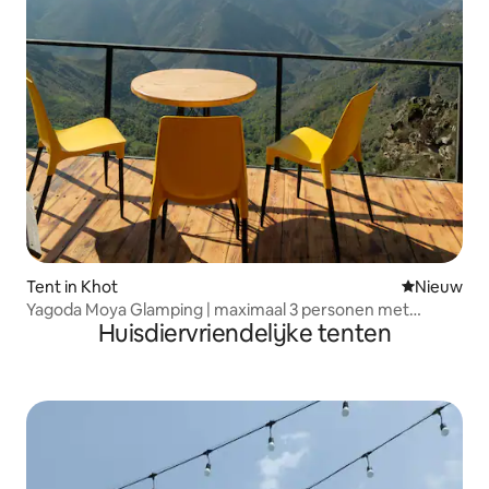
Tent in Khot
Nieuwe ac
Nieuw
Yagoda Moya Glamping | maximaal 3 personen met
Huisdiervriendelijke tenten
voorzieningen binnen