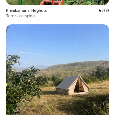
Privékamer in Neghots
Gemiddeld
5 (3)
Tereza camping