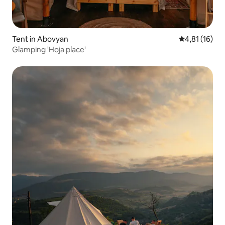
Tent in Abovyan
Gemiddelde be
4,81 (16)
Glamping 'Hoja place'