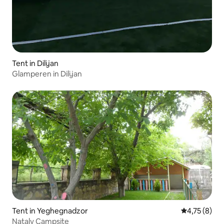
Tent in Dilijan
Glamperen in Dilijan
Tent in Yeghegnadzor
Gemiddelde b
4,75 (8)
Nataly Campsite