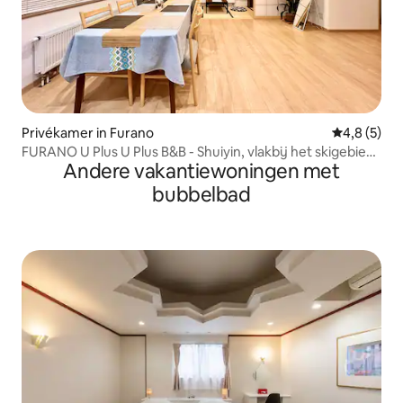
Privékamer in Furano
Gemiddelde 
4,8 (5)
FURANO U Plus U Plus B&B - Shuiyin, vlakbij het skigebied,
Andere vakantiewoningen met
kamer met woonkamer, gemakkelijk vervoer,
parkeerplaats
bubbelbad