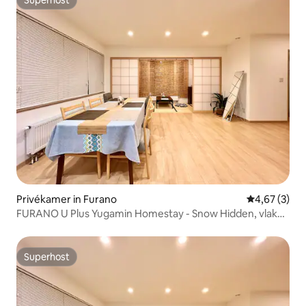
Superhost
Superhost
Privékamer in Furano
Gemiddelde b
4,67 (3)
FURANO U Plus Yugamin Homestay - Snow Hidden, vlakbij
het skigebied, woonkamer, gemakkelijk vervoer,
parkeerplaats
Superhost
Superhost