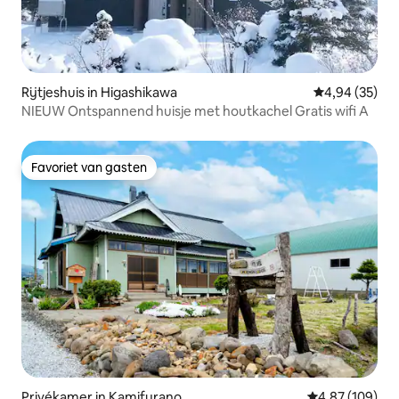
Rijtjeshuis in Higashikawa
Gemiddelde be
4,94 (35)
NIEUW Ontspannend huisje met houtkachel Gratis wifi A
Favoriet van gasten
Favoriet van gasten
Privékamer in Kamifurano
Gemiddelde beo
4,87 (109)