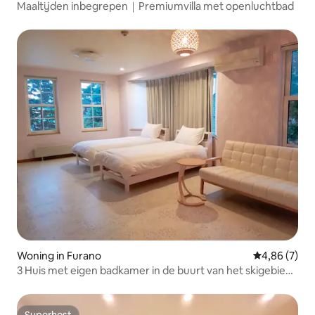
Maaltijden inbegrepen｜Premiumvilla met openluchtbad
Woning in Furano
Gemiddelde b
4,86 (7)
3 Huis met eigen badkamer in de buurt van het skigebied
(max 11 personen)