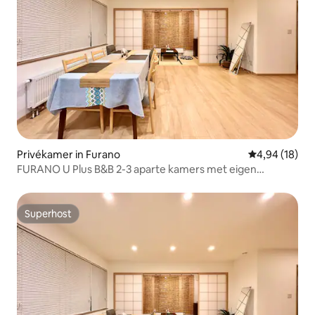
Privékamer in Furano
Gemiddelde be
4,94 (18)
FURANO U Plus B&B 2-3 aparte kamers met eigen
badkamer, geschikt voor 4-6 personen, parkeerplaats
Superhost
Superhost