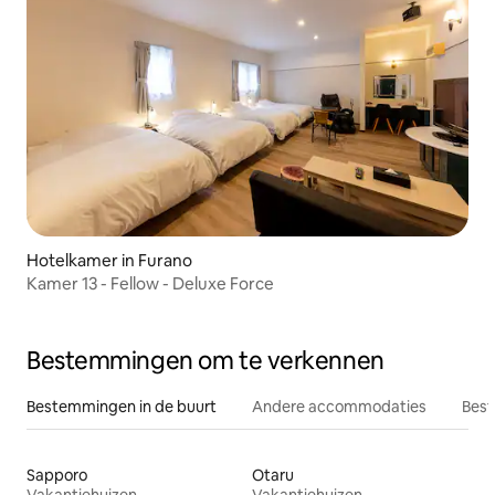
Hotelkamer in Furano
Kamer 13 - Fellow - Deluxe Force
Bestemmingen om te verkennen
Bestemmingen in de buurt
Andere accommodaties
Best
Sapporo
Otaru
Vakantiehuizen
Vakantiehuizen