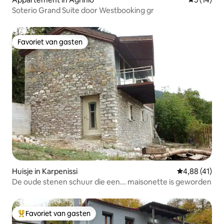
Soterio Grand Suite door Westbooking gr
Favoriet van gasten
Favoriet van gasten
Huisje in Karpenissi
Gemiddelde be
4,88 (41)
De oude stenen schuur die een... maisonette is geworden
Favoriet van gasten
Topfavoriet van gasten