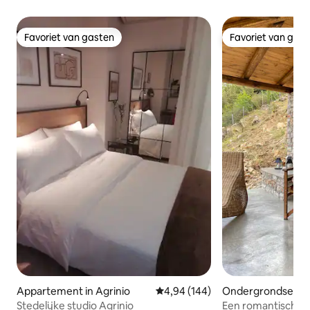
Favoriet van gasten
Favoriet van gas
Favoriet van gasten
Favoriet van gas
Appartement in Agrinio
Gemiddelde beoordeling van 4,94
4,94 (144)
Ondergrondse woni
Stedelijke studio Agrinio
Een romantisch to