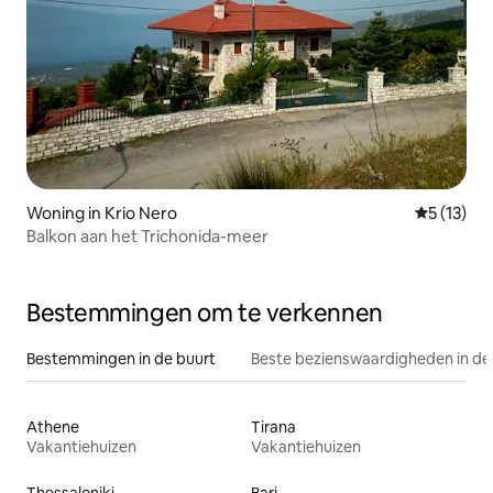
Woning in Krio Nero
Gemiddelde
5 (13)
Balkon aan het Trichonida-meer
Bestemmingen om te verkennen
Bestemmingen in de buurt
Beste bezienswaardigheden in de
Athene
Tirana
Vakantiehuizen
Vakantiehuizen
Thessaloniki
Bari