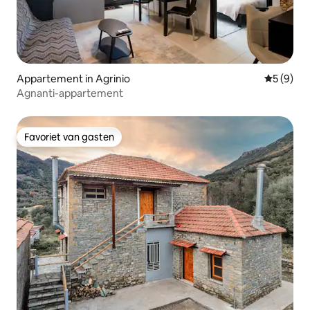
Appartement in Agrinio
Gemiddeld
5 (9)
Agnanti-appartement
Favoriet van gasten
Favoriet van gasten