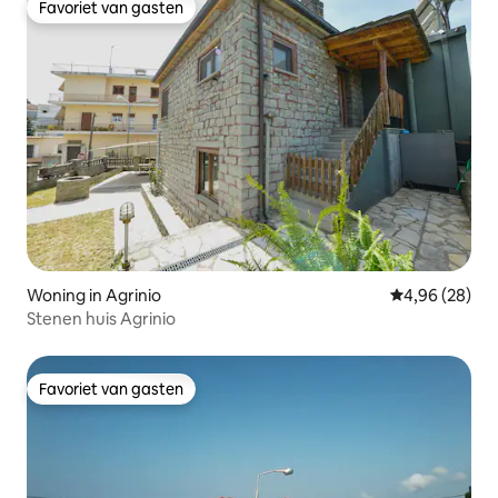
Favoriet van gasten
Favoriet van gasten
Woning in Agrinio
Gemiddelde be
4,96 (28)
Stenen huis Agrinio
Favoriet van gasten
Favoriet van gasten