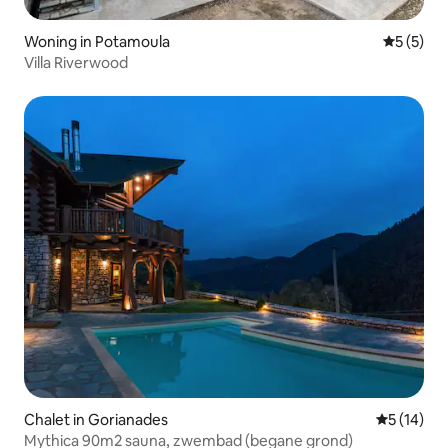
Woning in Potamoula
Gemiddeld
5 (5)
Villa Riverwood
Chalet in Gorianades
Gemiddelde
5 (14)
Mythica 90m2 sauna, zwembad (begane grond)