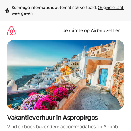
Ga
Sommige informatie is automatisch vertaald. 
Originele taal 
direct
weergeven
naar
inhoud
Je ruimte op Airbnb zetten
Vakantieverhuur in Aspropirgos
Vind en boek bijzondere accommodaties op Airbnb